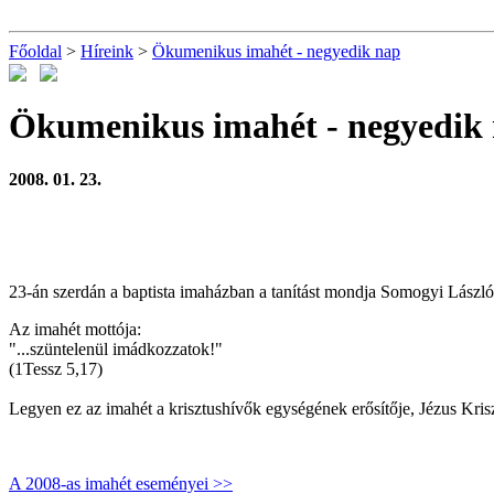
Főoldal
>
Híreink
>
Ökumenikus imahét - negyedik nap
Ökumenikus imahét - negyedik
2008. 01. 23.
23-án szerdán a baptista imaházban a tanítást mondja Somogyi László 
Az imahét mottója:
"...szüntelenül imádkozzatok!"
(1Tessz 5,17)
Legyen ez az imahét a krisztushívők egységének erősítője, Jézus Kriszt
A 2008-as imahét eseményei >>