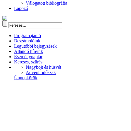
Válogatott bibliográfia
Lapozó
Programajánló
Beszámolóink
Legutóbbi bejegyzések
Állandó híreink
Eseménynaptár
Keresés, szűrés
Nagyböjt és húsvét
Adventi időszak
Ünnepkörök