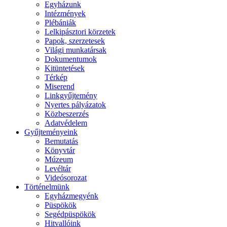
Egyházunk
Intézmények
Plébániák
Lelkipásztori körzetek
Papok, szerzetesek
Világi munkatársak
Dokumentumok
Kitüntetések
Térkép
Miserend
Linkgyűjtemény
Nyertes pályázatok
Közbeszerzés
Adatvédelem
Gyűjteményeink
Bemutatás
Könyvtár
Múzeum
Levéltár
Videósorozat
Történelmünk
Egyházmegyénk
Püspökök
Segédpüspökök
Hitvallóink