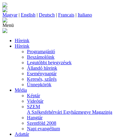
Magyar
|
English
|
Deutsch
|
Francais
|
Italiano
Menü
Híreink
Híreink
Programajánló
Beszámolóink
Legutóbbi bejegyzések
Állandó híreink
Eseménynaptár
Keresés, szűrés
Ünnepkörök
Média
Képtár
Videótár
SZEM
A Székesfehérvári Egyházmegye Magazinja
Hangtár
Szentföld 2008
Napi evangélium
Adattár