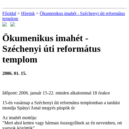
Főoldal
>
Híreink
>
Ökumenikus imahét - Széchenyi úti református
templom
Ökumenikus imahét -
Széchenyi úti református
templom
2006. 01. 15.
Időpont: 2006. január 15-22. minden alkalommal 18 órakor
15-én vasárnap a Széchenyi úti református templomban a tanítást
mondja Spányi Antal megyés püspök úr
Az imahét mottója:
"Mert ahol ketten vagy hárman összegyűlnek az én nevemben, ott
vagyok közöttük"