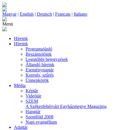
Magyar
|
English
|
Deutsch
|
Francais
|
Italiano
Menü
Híreink
Híreink
Programajánló
Beszámolóink
Legutóbbi bejegyzések
Állandó híreink
Eseménynaptár
Keresés, szűrés
Ünnepkörök
Média
Képtár
Videótár
SZEM
A Székesfehérvári Egyházmegye Magazinja
Hangtár
Szentföld 2008
Napi evangélium
Adattár