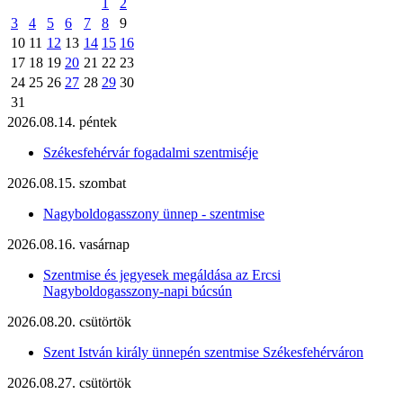
1
2
3
4
5
6
7
8
9
10
11
12
13
14
15
16
17
18
19
20
21
22
23
24
25
26
27
28
29
30
31
2026.08.14. péntek
Székesfehérvár fogadalmi szentmiséje
2026.08.15. szombat
Nagyboldogasszony ünnep - szentmise
2026.08.16. vasárnap
Szentmise és jegyesek megáldása az Ercsi
Nagyboldogasszony-napi búcsún
2026.08.20. csütörtök
Szent István király ünnepén szentmise Székesfehérváron
2026.08.27. csütörtök