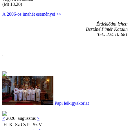
(Mt 18,20)
A 2006-os imahét eseményei >>
Érdeklődni lehet:
Bertáné Pintér Katalin
Tel.: 22/510-681
.
Papi lelkigyakorlat
<
2026. augusztus
>
H
K
Sz
Cs
P
Sz
V