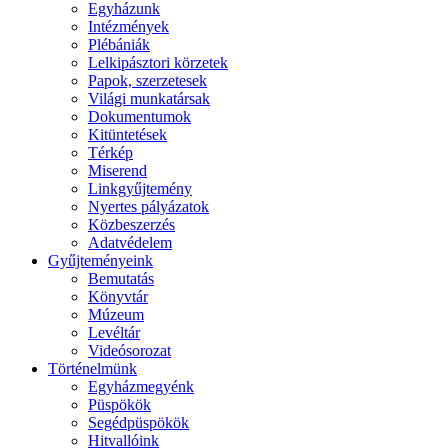
Egyházunk
Intézmények
Plébániák
Lelkipásztori körzetek
Papok, szerzetesek
Világi munkatársak
Dokumentumok
Kitüntetések
Térkép
Miserend
Linkgyűjtemény
Nyertes pályázatok
Közbeszerzés
Adatvédelem
Gyűjteményeink
Bemutatás
Könyvtár
Múzeum
Levéltár
Videósorozat
Történelmünk
Egyházmegyénk
Püspökök
Segédpüspökök
Hitvallóink