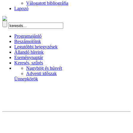
Válogatott bibliográfia
Lapozó
Programajánló
Beszámolóink
Legutóbbi bejegyzések
Állandó híreink
Eseménynaptár
Keresés, szűrés
Nagyböjt és húsvét
Adventi időszak
Ünnepkörök