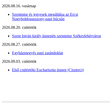
2026.08.16. vasárnap
Szentmise és jegyesek megáldása az Ercsi
Nagyboldogasszony-napi búcsún
2026.08.20. csütörtök
Szent István király ünnepén szentmise Székesfehérváron
2026.08.27. csütörtök
Egyházmegyés papi zarándoklat
2026.09.03. csütörtök
Első csütörtöki Eucharisztia ünnep (Ciszterci)