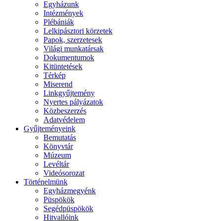
Egyházunk
Intézmények
Plébániák
Lelkipásztori körzetek
Papok, szerzetesek
Világi munkatársak
Dokumentumok
Kitüntetések
Térkép
Miserend
Linkgyűjtemény
Nyertes pályázatok
Közbeszerzés
Adatvédelem
Gyűjteményeink
Bemutatás
Könyvtár
Múzeum
Levéltár
Videósorozat
Történelmünk
Egyházmegyénk
Püspökök
Segédpüspökök
Hitvallóink