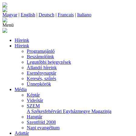
Magyar
|
English
|
Deutsch
|
Francais
|
Italiano
Menü
Híreink
Híreink
Programajánló
Beszámolóink
Legutóbbi bejegyzések
Állandó híreink
Eseménynaptár
Keresés, szűrés
Ünnepkörök
Média
Képtár
Videótár
SZEM
A Székesfehérvári Egyházmegye Magazinja
Hangtár
Szentföld 2008
Napi evangélium
Adattár