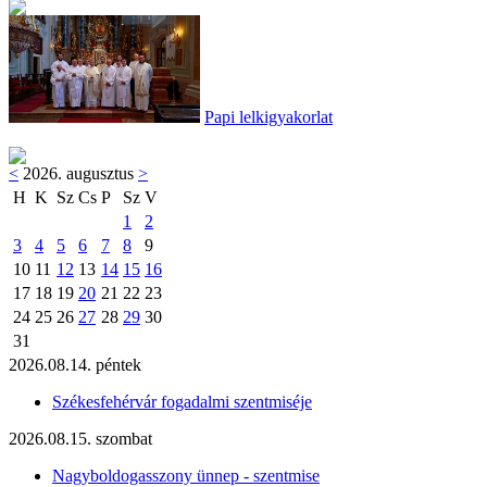
Papi lelkigyakorlat
<
2026. augusztus
>
H
K
Sz
Cs
P
Sz
V
1
2
3
4
5
6
7
8
9
10
11
12
13
14
15
16
17
18
19
20
21
22
23
24
25
26
27
28
29
30
31
2026.08.14. péntek
Székesfehérvár fogadalmi szentmiséje
2026.08.15. szombat
Nagyboldogasszony ünnep - szentmise