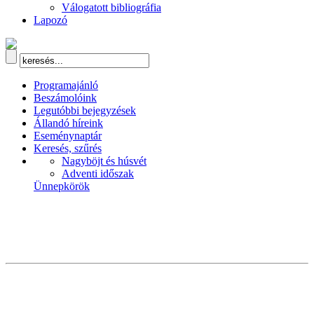
Válogatott bibliográfia
Lapozó
Programajánló
Beszámolóink
Legutóbbi bejegyzések
Állandó híreink
Eseménynaptár
Keresés, szűrés
Nagyböjt és húsvét
Adventi időszak
Ünnepkörök