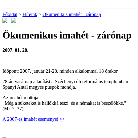
Főoldal
>
Híreink
>
Ökumenikus imahét - zárónap
Ökumenikus imahét - zárónap
2007. 01. 28.
Időpont: 2007. január 21-28. minden alkalommal 18 órakor
28-án vasárnap a tanítást a Széchenyi úti református templomban
Spányi Antal megyés püspök mondja.
Az imahét mottója:
"Még a süketeket is hallókká teszi, és a némákat is beszélőkké."
(Mk 7, 37)
A 2007-es imahét eseményei >>