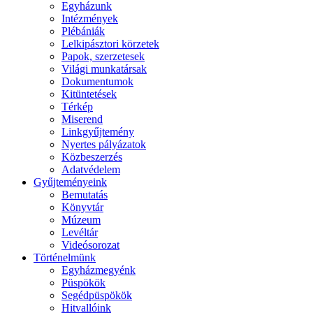
Egyházunk
Intézmények
Plébániák
Lelkipásztori körzetek
Papok, szerzetesek
Világi munkatársak
Dokumentumok
Kitüntetések
Térkép
Miserend
Linkgyűjtemény
Nyertes pályázatok
Közbeszerzés
Adatvédelem
Gyűjteményeink
Bemutatás
Könyvtár
Múzeum
Levéltár
Videósorozat
Történelmünk
Egyházmegyénk
Püspökök
Segédpüspökök
Hitvallóink