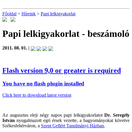
Főoldal
>
Híreink
>
Papi lelkigyakorlat
Papi lelkigyakorlat
- beszámoló
2011. 08. 01. |
Flash version 9,0 or greater is required
You have no flash plugin installed
Click here to download latest version
Az augusztus eleji négy napos papi lelkigyakorlatot
Dr. Seregély
István
nyugalmazott egri érsek vezette, a hagyományokat követve
Székesfehérváron, a
Szent Gellért Tanulmányi Házban
.