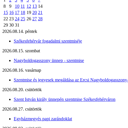
8
9
10
11
12
13
14
15
16
17
18
19
20
21
22
23
24
25
26
27
28
29
30
31
2026.08.14. péntek
Székesfehérvár fogadalmi szentmiséje
2026.08.15. szombat
Nagyboldogasszony ünnep - szentmise
2026.08.16. vasárnap
Szentmise és jegyesek megáldása az Ercsi Nagyboldogasszony
2026.08.20. csütörtök
Szent István király ünnepén szentmise Székesfehérváron
2026.08.27. csütörtök
Egyházmegyés papi zarándoklat