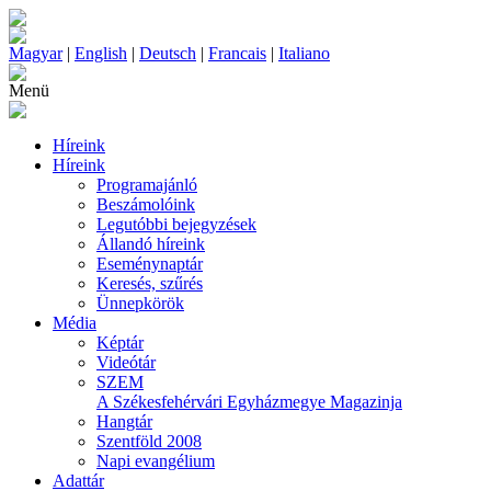
Magyar
|
English
|
Deutsch
|
Francais
|
Italiano
Menü
Híreink
Híreink
Programajánló
Beszámolóink
Legutóbbi bejegyzések
Állandó híreink
Eseménynaptár
Keresés, szűrés
Ünnepkörök
Média
Képtár
Videótár
SZEM
A Székesfehérvári Egyházmegye Magazinja
Hangtár
Szentföld 2008
Napi evangélium
Adattár