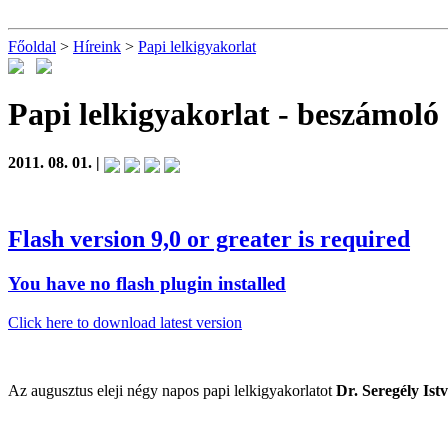
Főoldal
>
Híreink
>
Papi lelkigyakorlat
Papi lelkigyakorlat
- beszámoló
2011. 08. 01. |
Flash version 9,0 or greater is required
You have no flash plugin installed
Click here to download latest version
Az augusztus eleji négy napos papi lelkigyakorlatot
Dr. Seregély Ist