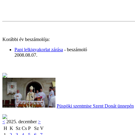
Korábbi év beszámolója:
Papi lelkigyakorlat zárása
- beszámoló
2008.08.07.
Püspöki szentmise Szent Donát ünnepén
<
2025. december
>
H
K
Sz
Cs
P
Sz
V
1
2
3
4
5
6
7