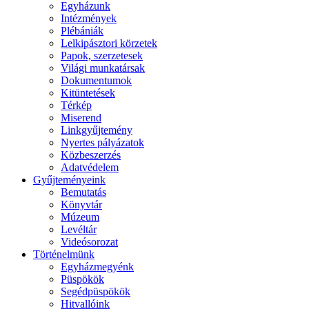
Egyházunk
Intézmények
Plébániák
Lelkipásztori körzetek
Papok, szerzetesek
Világi munkatársak
Dokumentumok
Kitüntetések
Térkép
Miserend
Linkgyűjtemény
Nyertes pályázatok
Közbeszerzés
Adatvédelem
Gyűjteményeink
Bemutatás
Könyvtár
Múzeum
Levéltár
Videósorozat
Történelmünk
Egyházmegyénk
Püspökök
Segédpüspökök
Hitvallóink