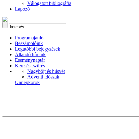
Válogatott bibliográfia
Lapozó
Programajánló
Beszámolóink
Legutóbbi bejegyzések
Állandó híreink
Eseménynaptár
Keresés, szűrés
Nagyböjt és húsvét
Adventi időszak
Ünnepkörök