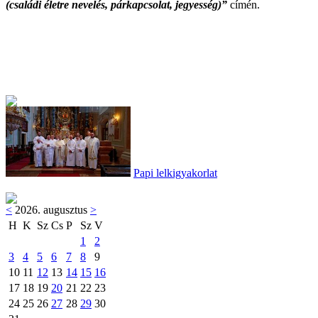
(családi életre nevelés, párkapcsolat, jegyesség)”
címén.
Papi lelkigyakorlat
<
2026. augusztus
>
H
K
Sz
Cs
P
Sz
V
1
2
3
4
5
6
7
8
9
10
11
12
13
14
15
16
17
18
19
20
21
22
23
24
25
26
27
28
29
30