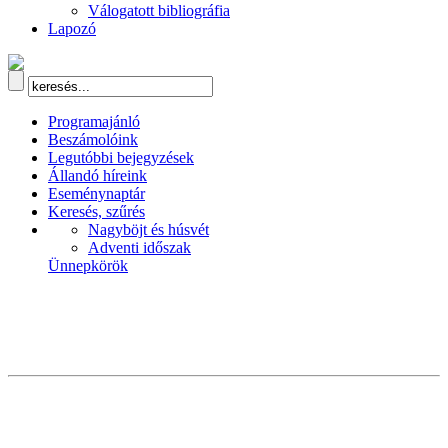
Válogatott bibliográfia
Lapozó
Programajánló
Beszámolóink
Legutóbbi bejegyzések
Állandó híreink
Eseménynaptár
Keresés, szűrés
Nagyböjt és húsvét
Adventi időszak
Ünnepkörök