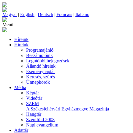
Magyar
|
English
|
Deutsch
|
Francais
|
Italiano
Menü
Híreink
Híreink
Programajánló
Beszámolóink
Legutóbbi bejegyzések
Állandó híreink
Eseménynaptár
Keresés, szűrés
Ünnepkörök
Média
Képtár
Videótár
SZEM
A Székesfehérvári Egyházmegye Magazinja
Hangtár
Szentföld 2008
Napi evangélium
Adattár