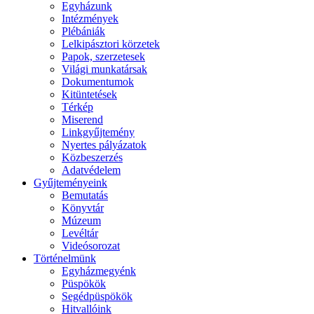
Egyházunk
Intézmények
Plébániák
Lelkipásztori körzetek
Papok, szerzetesek
Világi munkatársak
Dokumentumok
Kitüntetések
Térkép
Miserend
Linkgyűjtemény
Nyertes pályázatok
Közbeszerzés
Adatvédelem
Gyűjteményeink
Bemutatás
Könyvtár
Múzeum
Levéltár
Videósorozat
Történelmünk
Egyházmegyénk
Püspökök
Segédpüspökök
Hitvallóink