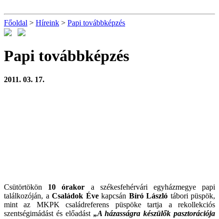
Főoldal
>
Híreink
>
Papi továbbképzés
Papi továbbképzés
2011. 03. 17.
Csütörtökön
10 órakor
a székesfehérvári egyházmegye papi
találkozóján, a
Családok Éve
kapcsán
Bíró László
tábori püspök,
mint az MKPK családreferens püspöke tartja a rekollekciós
szentségimádást és előadást
„A házasságra készülők pasztorációja