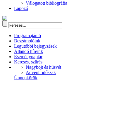
Válogatott bibliográfia
Lapozó
Programajánló
Beszámolóink
Legutóbbi bejegyzések
Állandó híreink
Eseménynaptár
Keresés, szűrés
Nagyböjt és húsvét
Adventi időszak
Ünnepkörök