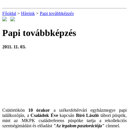
Főoldal
>
Híreink
>
Papi továbbképzés
Papi továbbképzés
2011. 11. 03.
Csütörtökön
10 órakor
a székesfehérvári egyházmegye papi
találkozóján, a
Családok Éve
kapcsán
Bíró László
tábori püspök,
mint az MKPK családreferens püspöke tartja a rekollekciós
szentségimádást és előadást
"Az irgalom pasztorációja"
címmel.