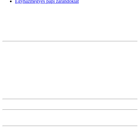
Egyházmegyés papi zarándoklat