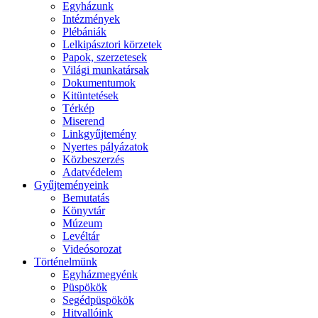
Egyházunk
Intézmények
Plébániák
Lelkipásztori körzetek
Papok, szerzetesek
Világi munkatársak
Dokumentumok
Kitüntetések
Térkép
Miserend
Linkgyűjtemény
Nyertes pályázatok
Közbeszerzés
Adatvédelem
Gyűjteményeink
Bemutatás
Könyvtár
Múzeum
Levéltár
Videósorozat
Történelmünk
Egyházmegyénk
Püspökök
Segédpüspökök
Hitvallóink