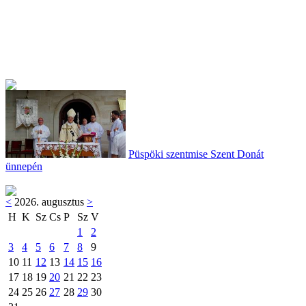
Püspöki szentmise Szent Donát
ünnepén
<
2026. augusztus
>
H
K
Sz
Cs
P
Sz
V
1
2
3
4
5
6
7
8
9
10
11
12
13
14
15
16
17
18
19
20
21
22
23
24
25
26
27
28
29
30