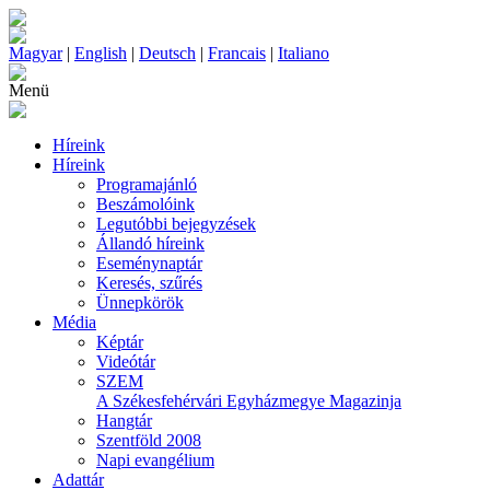
Magyar
|
English
|
Deutsch
|
Francais
|
Italiano
Menü
Híreink
Híreink
Programajánló
Beszámolóink
Legutóbbi bejegyzések
Állandó híreink
Eseménynaptár
Keresés, szűrés
Ünnepkörök
Média
Képtár
Videótár
SZEM
A Székesfehérvári Egyházmegye Magazinja
Hangtár
Szentföld 2008
Napi evangélium
Adattár