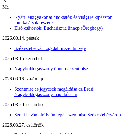
31
Ma
Nyári lelkigyakorlat hitoktatók és világi lelkipásztori
munkatársak részére
Első csütörtöki Eucharisztia ünnep (Öreghegy)
2026.08.14. péntek
Székesfehérvár fogadalmi szentmiséje
2026.08.15. szombat
Nagyboldogasszony ünnep - szentmise
2026.08.16. vasárnap
Szentmise és jegyesek megáldása az Ercsi
Nagyboldogasszony-napi búcsún
2026.08.20. csütörtök
Szent István király ünnepén szentmise Székesfehérváron
2026.08.27. csütörtök