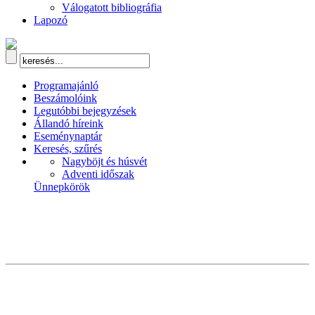
Válogatott bibliográfia
Lapozó
Programajánló
Beszámolóink
Legutóbbi bejegyzések
Állandó híreink
Eseménynaptár
Keresés, szűrés
Nagyböjt és húsvét
Adventi időszak
Ünnepkörök