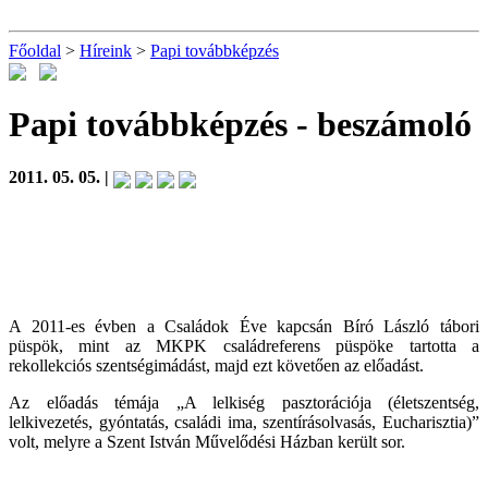
Főoldal
>
Híreink
>
Papi továbbképzés
Papi továbbképzés
- beszámoló
2011. 05. 05. |
A 2011-es évben a Családok Éve kapcsán Bíró László tábori
püspök, mint az MKPK családreferens püspöke tartotta a
rekollekciós szentségimádást, majd ezt követően az előadást.
Az előadás témája „A lelkiség pasztorációja (életszentség,
lelkivezetés, gyóntatás, családi ima, szentírásolvasás, Eucharisztia)”
volt, melyre a Szent István Művelődési Házban került sor.