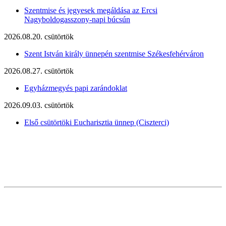
Szentmise és jegyesek megáldása az Ercsi
Nagyboldogasszony-napi búcsún
2026.08.20. csütörtök
Szent István király ünnepén szentmise Székesfehérváron
2026.08.27. csütörtök
Egyházmegyés papi zarándoklat
2026.09.03. csütörtök
Első csütörtöki Eucharisztia ünnep (Ciszterci)