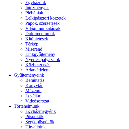
Egyházunk
Intézmények
Plébániák
Lelkipásztori körzetek
Papok, szerzetesek
Világi munkatársak
Dokumentumok
Kitüntetések
Térkép
Miserend
Linkgyűjtemény
Nyertes pályázatok
Közbeszerzés
Adatvédelem
Gyűjteményeink
Bemutatás
Könyvtár
Múzeum
Levéltár
Videósorozat
Történelmünk
Egyházmegyénk
Püspökök
Segédpüspökök
Hitvallóink