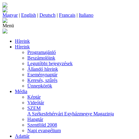
Magyar
|
English
|
Deutsch
|
Francais
|
Italiano
Menü
Híreink
Híreink
Programajánló
Beszámolóink
Legutóbbi bejegyzések
Állandó híreink
Eseménynaptár
Keresés, szűrés
Ünnepkörök
Média
Képtár
Videótár
SZEM
A Székesfehérvári Egyházmegye Magazinja
Hangtár
Szentföld 2008
Napi evangélium
Adattár