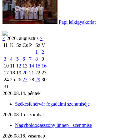
Papi lelkigyakorlat
<
2026. augusztus
>
H
K
Sz
Cs
P
Sz
V
1
2
3
4
5
6
7
8
9
10
11
12
13
14
15
16
17
18
19
20
21
22
23
24
25
26
27
28
29
30
31
2026.08.14. péntek
Székesfehérvár fogadalmi szentmiséje
2026.08.15. szombat
Nagyboldogasszony ünnep - szentmise
2026.08.16. vasárnap