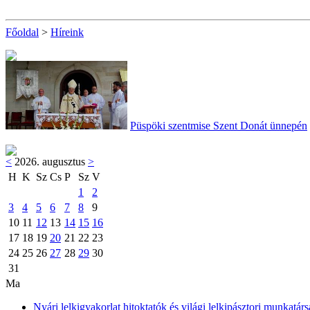
Főoldal
>
Híreink
Püspöki szentmise Szent Donát ünnepén
<
2026. augusztus
>
H
K
Sz
Cs
P
Sz
V
1
2
3
4
5
6
7
8
9
10
11
12
13
14
15
16
17
18
19
20
21
22
23
24
25
26
27
28
29
30
31
Ma
Nyári lelkigyakorlat hitoktatók és világi lelkipásztori munkatárs