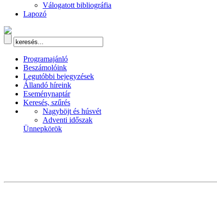
Válogatott bibliográfia
Lapozó
Programajánló
Beszámolóink
Legutóbbi bejegyzések
Állandó híreink
Eseménynaptár
Keresés, szűrés
Nagyböjt és húsvét
Adventi időszak
Ünnepkörök