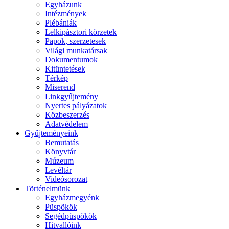
Egyházunk
Intézmények
Plébániák
Lelkipásztori körzetek
Papok, szerzetesek
Világi munkatársak
Dokumentumok
Kitüntetések
Térkép
Miserend
Linkgyűjtemény
Nyertes pályázatok
Közbeszerzés
Adatvédelem
Gyűjteményeink
Bemutatás
Könyvtár
Múzeum
Levéltár
Videósorozat
Történelmünk
Egyházmegyénk
Püspökök
Segédpüspökök
Hitvallóink