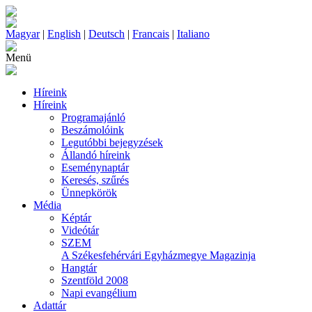
Magyar
|
English
|
Deutsch
|
Francais
|
Italiano
Menü
Híreink
Híreink
Programajánló
Beszámolóink
Legutóbbi bejegyzések
Állandó híreink
Eseménynaptár
Keresés, szűrés
Ünnepkörök
Média
Képtár
Videótár
SZEM
A Székesfehérvári Egyházmegye Magazinja
Hangtár
Szentföld 2008
Napi evangélium
Adattár