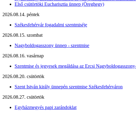
Első csütörtöki Eucharisztia ünnep (Öreghegy)
2026.08.14. péntek
Székesfehérvár fogadalmi szentmiséje
2026.08.15. szombat
Nagyboldogasszony ünnep - szentmise
2026.08.16. vasárnap
Szentmise és jegyesek megáldása az Ercsi Nagyboldogasszony
2026.08.20. csütörtök
Szent István király ünnepén szentmise Székesfehérváron
2026.08.27. csütörtök
Egyházmegyés papi zarándoklat