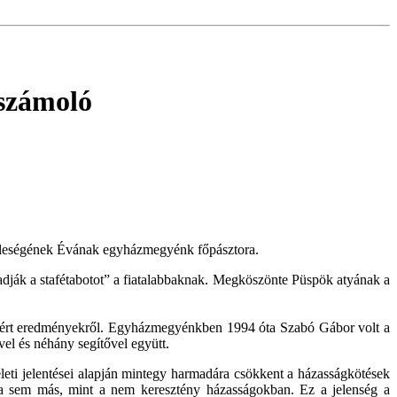
számoló
feleségének Évának egyházmegyénk főpásztora.
adják a stafétabotot” a fiatalabbaknak. Megköszönte Püspök atyának a
 elért eredményekről. Egyházmegyénkben 1994 óta Szabó Gábor volt a
vel és néhány segítővel együtt.
eti jelentései alapján mintegy harmadára csökkent a házasságkötések
nya sem más, mint a nem keresztény házasságokban. Ez a jelenség a