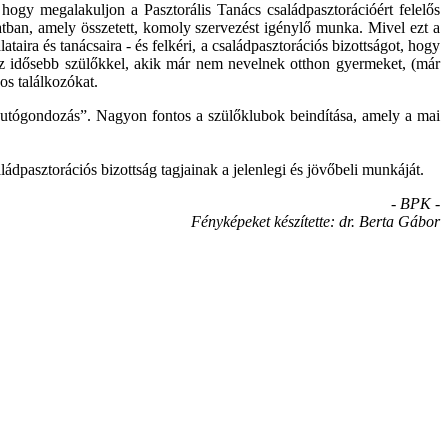
 hogy megalakuljon a Pasztorális Tanács családpasztorációért felelős
atban, amely összetett, komoly szervezést igénylő munka. Mivel ezt a
aira és tanácsaira - és felkéri, a családpasztorációs bizottságot, hogy
z idősebb szülőkkel, akik már nem nevelnek otthon gyermeket, (már
os találkozókat.
 „utógondozás”. Nagyon fontos a szülőklubok beindítása, amely a mai
pasztorációs bizottság tagjainak a jelenlegi és jövőbeli munkáját.
- BPK -
Fényképeket készítette: dr. Berta Gábor