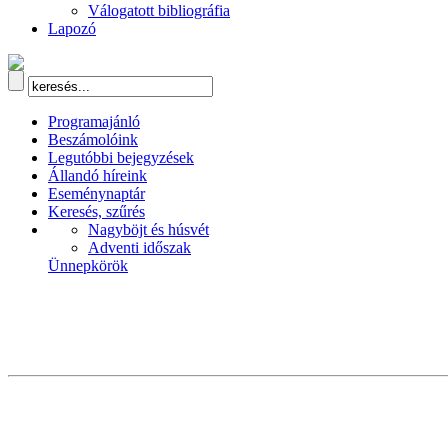
Válogatott bibliográfia
Lapozó
Programajánló
Beszámolóink
Legutóbbi bejegyzések
Állandó híreink
Eseménynaptár
Keresés, szűrés
Nagyböjt és húsvét
Adventi időszak
Ünnepkörök