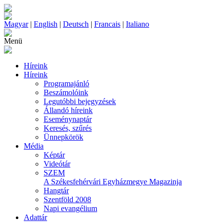
Magyar
|
English
|
Deutsch
|
Francais
|
Italiano
Menü
Híreink
Híreink
Programajánló
Beszámolóink
Legutóbbi bejegyzések
Állandó híreink
Eseménynaptár
Keresés, szűrés
Ünnepkörök
Média
Képtár
Videótár
SZEM
A Székesfehérvári Egyházmegye Magazinja
Hangtár
Szentföld 2008
Napi evangélium
Adattár