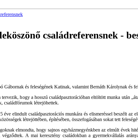
referensnek
leköszönő családreferensnek
- be
bó Gábornak és feleségének Katinak, valamint Bernáth Károlynak és 
 tervezik, hogy a hosszú családpasztorációban eltöltött munka után „át
k, családfórumok létrejöhettek.
 éve elindult családpasztorációs munkára és elismeréssel beszélt az
özösségek létrejöttében, építésében, összefogásában sokat tett feleségé
 tagoknak elmondta, hogy sajnos egyházmegyénkben az elmúlt évek hitél
sal végződtek. A mai keresztény családokban a gyermekvállalás ará