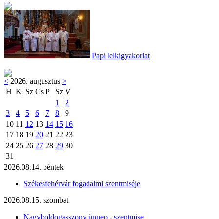
Papi lelkigyakorlat
<
2026. augusztus
>
H
K
Sz
Cs
P
Sz
V
1
2
3
4
5
6
7
8
9
10
11
12
13
14
15
16
17
18
19
20
21
22
23
24
25
26
27
28
29
30
31
2026.08.14. péntek
Székesfehérvár fogadalmi szentmiséje
2026.08.15. szombat
Nagyboldogasszony ünnep - szentmise