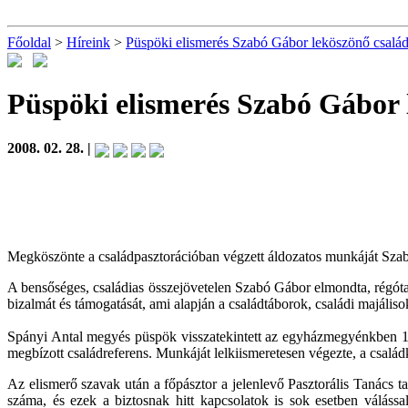
Főoldal
>
Híreink
>
Püspöki elismerés Szabó Gábor leköszönő család
Püspöki elismerés Szabó Gábor 
2008. 02. 28. |
Megköszönte a családpasztorációban végzett áldozatos munkáját Sza
A bensőséges, családias összejövetelen Szabó Gábor elmondta, régóta
bizalmát és támogatását, ami alapján a családtáborok, családi majáliso
Spányi Antal megyés püspök visszatekintett az egyházmegyénkben 15
megbízott családreferens. Munkáját lelkiismeretesen végezte, a családk
Az elismerő szavak után a főpásztor a jelenlevő Pasztorális Tanács
száma, és ezek a biztosnak hitt kapcsolatok is sok esetben válás