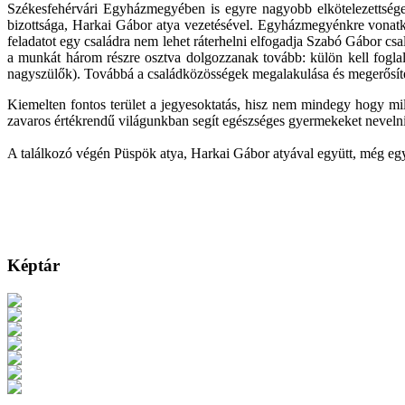
Székesfehérvári Egyházmegyében is egyre nagyobb elkötelezettséget, 
bizottsága, Harkai Gábor atya vezetésével. Egyházmegyénkre vonatkoz
feladatot egy családra nem lehet ráterhelni elfogadja Szabó Gábor csal
a munkát három részre osztva dolgozzanak tovább: külön kell fogl
nagyszülők). Továbbá a családközösségek megalakulása és megerősítése 
Kiemelten fontos terület a jegyesoktatás, hisz nem mindegy hogy mi
zavaros értékrendű világunkban segít egészséges gyermekeket nevelni
A találkozó végén Püspök atya, Harkai Gábor atyával együtt, még egys
Képtár