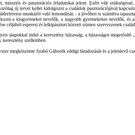
missziós és pasztorációs feladatokat jelent. Ezért vált szükségessé,
ólag új tervet kellet kidolgozni a családok pasztorációjával kapcsol
ádreferensi munkáról való lemondását, - a jövőben is számítva tapasztalat
alkozni a kisgyermeket nevelők, a nagyobb gyermekeket nevelők, és a
céljából esperesi és lelkipásztori körzeti szinten szervezzenek család
lyen alapokkal indul a keresztény házasság, a házasságot megerősítő
, keresztény szellemben.
zer megköszönte Szabó Gáborék eddigi fáradozását és a jelenlevő család