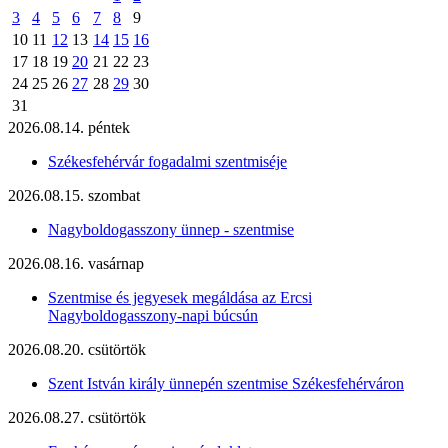
3
4
5
6
7
8
9
10
11
12
13
14
15
16
17
18
19
20
21
22
23
24
25
26
27
28
29
30
31
2026.08.14. péntek
Székesfehérvár fogadalmi szentmiséje
2026.08.15. szombat
Nagyboldogasszony ünnep - szentmise
2026.08.16. vasárnap
Szentmise és jegyesek megáldása az Ercsi
Nagyboldogasszony-napi búcsún
2026.08.20. csütörtök
Szent István király ünnepén szentmise Székesfehérváron
2026.08.27. csütörtök