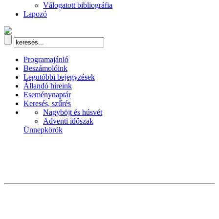
Válogatott bibliográfia
Lapozó
Programajánló
Beszámolóink
Legutóbbi bejegyzések
Állandó híreink
Eseménynaptár
Keresés, szűrés
Nagyböjt és húsvét
Adventi időszak
Ünnepkörök