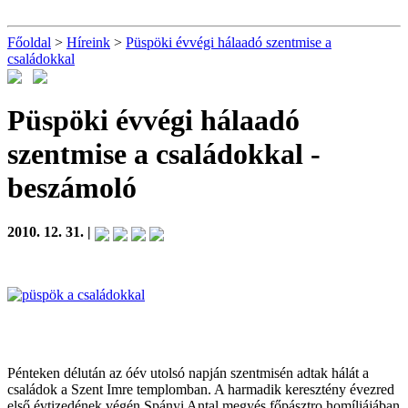
Főoldal
>
Híreink
>
Püspöki évvégi hálaadó szentmise a
családokkal
Püspöki évvégi hálaadó
szentmise a családokkal
-
beszámoló
2010. 12. 31. |
Pénteken délután az óév utolsó napján szentmisén adtak hálát a
családok a Szent Imre templomban. A harmadik keresztény évezred
első évtizedének végén Spányi Antal megyés főpásztro homíliájában