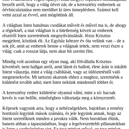
beszélt arról, hogy a világ óévet zár, de a keresztény embernek az
óévbúcsúztatása nem merülhet ki üres ünneplésben. Számot kell
vetni azzal az évvel, ami mögöttünk áll.
A világban Isten hatalmas csodákat művelt és művel ma is, de ahogy
a régieknél, a mai világban is a hitetlenség követi az emberek
részéről Isten szeretetének megnyilvánulását. Jézus Krisztus
megjelent, köztünk élt. Az Egyház kétezer év óta velünk van – de a
sok jót, amit az emberek benne a világnak tettek, nem veszi észre a
világ; csak a rosszat látja, nem akar hit szerint élni.
Mindig volt azonban egy olyan mag, aki fölvállalta Krisztus-
követését; nem hallgat arról, amit látott és hallott, élete árán is inkább
Istent választja, mint a világ csábítását, vagy az üldöztetéstől való
megmenekvést. Mi tartozni akarunk ehhez a maghoz, szeretnénk a
küldetést tovább adni; mert Isten nekünk mindennél többet ér.
A keresztény ember küldetése olyanná válni, mint a só: hacsak
kevés is van belőle, minőségben változtatja meg a környezetét.
Képesek vagyunk arra, hogy a nehézségekben, bajokban a remény
hordozói legyünk mások számára, és jele legyünk annak, hogy az
Istent szeretőknek minden a javukra válik. Nem burokban élünk,
hanem abban a tapasztalatban, hogy a legelveszettebb pillanatokban
is Isten a segítségünkre siet. Ez tesz minket erőssé, ez tesz minket