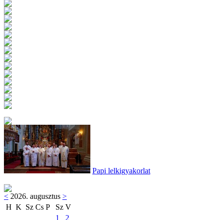
Papi lelkigyakorlat
<
2026. augusztus
>
H
K
Sz
Cs
P
Sz
V
1
2