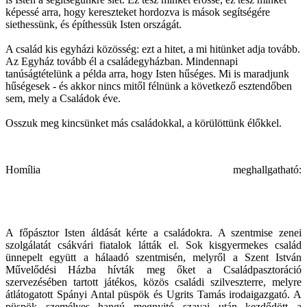
képessé arra, hogy kereszteket hordozva is mások segítségére
siethessünk, és építhessük Isten országát.
A család kis egyházi közösség: ezt a hitet, a mi hitünket adja tovább.
Az Egyház tovább él a családegyházban. Mindennapi
tanúságtételünk a példa arra, hogy Isten hűséges. Mi is maradjunk
hűségesek - és akkor nincs mitől félnünk a következő esztendőben
sem, mely a Családok éve.
Osszuk meg kincsünket más családokkal, a körülöttünk élőkkel.
Homília meghallgatható:
A főpásztor Isten áldását kérte a családokra. A szentmise zenei
szolgálatát csákvári fiatalok látták el. Sok kisgyermekes család
ünnepelt együtt a hálaadó szentmisén, melyről a Szent István
Művelődési Házba hívták meg őket a Családpasztoráció
szervezésében tartott játékos, közös családi szilveszterre, melyre
átlátogatott Spányi Antal püspök és Ugrits Tamás irodaigazgató. A
püspök személyes hangú megnyitó szavai után kezdődött a