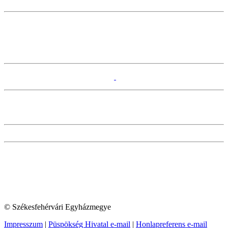
© Székesfehérvári Egyházmegye
Impresszum
|
Püspökség Hivatal e-mail
|
Honlapreferens e-mail