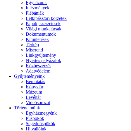
Egyházunk
Intézmények
Plébániák
Lelkipásztori körzetek
Papok, szerzetesek
Világi munkatársak
Dokumentumok
Kitüntetések
Térkép
Miserend
Linkgyűjtemény
Nyertes pályázatok
Közbeszerzés
Adatvédelem
Gyűjteményeink
Bemutatás
Könyvtár
Múzeum
Levéltár
Videósorozat
Történelmünk
Egyházmegyénk
Püspökök
Segédpüspökök
Hitvallóink