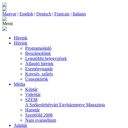
Magyar
|
English
|
Deutsch
|
Francais
|
Italiano
Menü
Híreink
Híreink
Programajánló
Beszámolóink
Legutóbbi bejegyzések
Állandó híreink
Eseménynaptár
Keresés, szűrés
Ünnepkörök
Média
Képtár
Videótár
SZEM
A Székesfehérvári Egyházmegye Magazinja
Hangtár
Szentföld 2008
Napi evangélium
Adattár