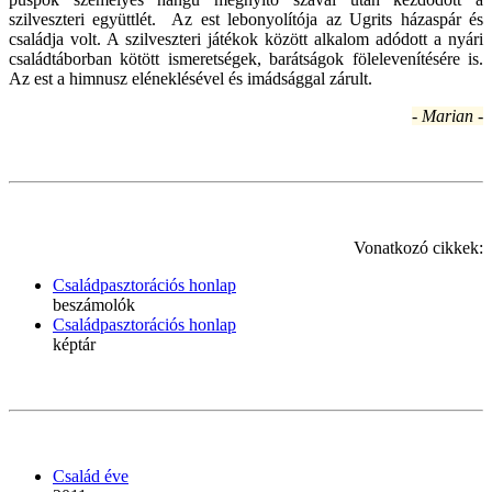
szilveszteri együttlét. Az est lebonyolítója az Ugrits házaspár és
családja volt. A szilveszteri játékok között alkalom adódott a nyári
családtáborban kötött ismeretségek, barátságok fölelevenítésére is.
Az est a himnusz eléneklésével és imádsággal zárult.
- Marian -
Vonatkozó cikkek:
Családpasztorációs honlap
beszámolók
Családpasztorációs honlap
képtár
Család éve