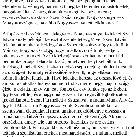
királynővé, ha a szívek hódolnak neki; azt pedig nem lehet
elrendelni törvénnyel, hanem azt meg kell teremteni apostoli lélek,
buzgalom által. A buzgalom nincs megtiltva, az a mienk;
érvényesítsük, s akkor a Szent Szűz megint Nagyasszonya lesz
Magyarországnak, ha előbb Nagyasszonya lett lelkünknek.”
A főpásztor beszédében a Magyarok Nagyasszonya tiszteletet Szent
István király példáján keresztül szemléltette. „Mivel Szent István
felajánlott minket a Boldogságos Szűznek, sokszor úgy tekintünk
Máriára, hogy az Ő dolga, hogy imádkozzon értünk, védjen,
oltalmazzon minket. Az Ő közbenjárása azonban nem ment fel
bennünket a saját feladatunk alól, amelyben helyt kell állnunk.
Imádságai mellett Szent István utolsó csepp erejéig mindent megtett
az országért. Komoly erőfeszítésébe került, hogy ellássa nem
könnyű királyi feladatait. Hívő lélekkel kereste az ország jövőjét, és
amikor az utódlás hiányában nem tudta, merre megy majd országa
élete, meglátta, hogy van egy fontos út, egy fontos erő az Égben.
Így tekintett fel, és a hagyomány szerint a megnyílt Égboltozaton
megpillantotta Szent Fia mellett a Szűzanyát, mindannyiunk Anyját.
Így lett Mária a mi Nagyasszonyunk. Szembesülnünk kell a
szentistváni életpéldával most, amikor megdöbbenve olvassuk a
romániai családvédő népszavazás eredménytelenségét. Abban az
országban, amely tele van ortodox, katolikus és protestáns
templomokkal. És magunkba is kell néznünk, mi személy szerint mit
tettünk a szentistváni értékek megmaradásáért, a múltunk melletti