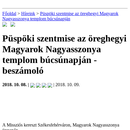
Főoldal
>
Híreink
>
Püspöki szentmise az öreghegyi Magyarok
Nagyasszonya templom búcsúnapján
Püspöki szentmise az öreghegyi
Magyarok Nagyasszonya
templom búcsúnapján
-
beszámoló
2018. 10. 08. |
| 2018. 10. 09.
A Missziós kereszt Székesfehérváron, Magyarok Nagyasszonya