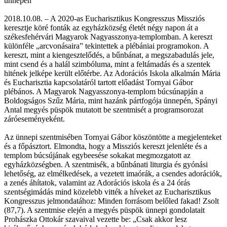
ünnepén
2018.10.08. – A 2020-as Eucharisztikus Kongresszus Missziós
keresztje köré fonták az egyházközség életét négy napon át a
székesfehérvári Magyarok Nagyasszonya-templomban. A kereszt
különféle „arcvonásaira” tekintettek a plébániai programokon. A
kereszt, mint a kiengesztelődés, a bűnbánat, a megszabadulás jele,
mint csend és a halál szimbóluma, mint a feltámadás és a szentek
hitének jelképe került előtérbe. Az Adorációs Iskola alkalmán Mária
és Eucharisztia kapcsolatáról tartott előadást Tornyai Gábor
plébános. A Magyarok Nagyasszonya-templom búcsúnapján a
Boldogságos Szűz Mária, mint hazánk pártfogója ünnepén, Spányi
Antal megyés püspök mutatott be szentmisét a programsorozat
záróeseményeként.
Az ünnepi szentmisében Tornyai Gábor köszöntötte a megjelenteket
és a főpásztort. Elmondta, hogy a Missziós kereszt jelenléte és a
templom búcsújának egybeesése sokakat megmozgatott az
egyházközségben. A szentmisék, a bűnbánati liturgia és gyónási
lehetőség, az elmélkedések, a vezetett imaórák, a csendes adorációk,
a zenés áhítatok, valamint az Adorációs iskola és a 24 órás
szentségimádás mind közelebb vitték a híveket az Eucharisztikus
Kongresszus jelmondatához: Minden forrásom belőled fakad! Zsolt
(87,7). A szentmise elején a megyés püspök ünnepi gondolatait
Prohászka Ottokár szavaival vezette be: „Csak akkor lesz