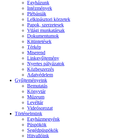
Egyházunk
Intézmények
Plébániák
Lelkipásztori körzetek
Papok, szerzetesek
Világi munkatársak
Dokumentumok
Kitüntetések
Térkép
Miserend
Linkgyűjtemény
Nyertes pályázatok
Közbeszerzés
Adatvédelem
Gyűjteményeink
Bemutatás
Könyvtár
Múzeum
Levéltár
Videósorozat
Történelmünk
Egyházmegyénk
Püspökök
Segédpüspökök
Hitvallóink