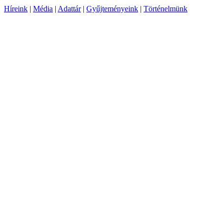
Híreink
|
Média
|
Adattár
|
Gyűjteményeink
|
Történelmünk