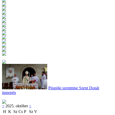
Püspöki szentmise Szent Donát
ünnepén
<
2025. október
>
H
K
Sz
Cs
P
Sz
V