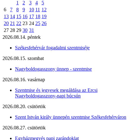
1
2
3
4
5
6
7
8
9
10
11
12
13
14
15
16
17
18
19
20
21
22
23
24
25
26
27
28
29
30
31
2026.08.14. péntek
Székesfehérvár fogadalmi szentmiséje
2026.08.15. szombat
Nagyboldogasszony ünnep - szentmise
2026.08.16. vasárnap
Szentmise és jegyesek megáldása az Ercsi
Nagyboldogasszony-napi búcsún
2026.08.20. csütörtök
Szent István király ünnepén szentmise Székesfehérváron
2026.08.27. csütörtök
Egyházmegyés papi zarándoklat