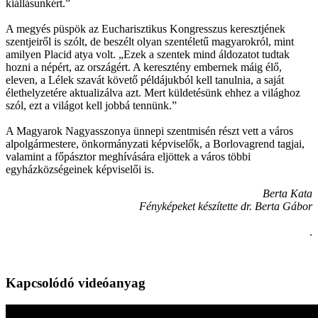
kiállásunkért.”
A megyés püspök az Eucharisztikus Kongresszus keresztjének
szentjeiről is szólt, de beszélt olyan szentéletű magyarokról, mint
amilyen Placid atya volt. „Ezek a szentek mind áldozatot tudtak
hozni a népért, az országért. A keresztény embernek máig élő,
eleven, a Lélek szavát követő példájukból kell tanulnia, a saját
élethelyzetére aktualizálva azt. Mert küldetésünk ehhez a világhoz
szól, ezt a világot kell jobbá tennünk.”
A Magyarok Nagyasszonya ünnepi szentmisén részt vett a város
alpolgármestere, önkormányzati képviselők, a Borlovagrend tagjai,
valamint a főpásztor meghívására eljöttek a város többi
egyházközségeinek képviselői is.
Berta Kata
Fényképeket készítette dr. Berta Gábor
.
Kapcsolódó videóanyag