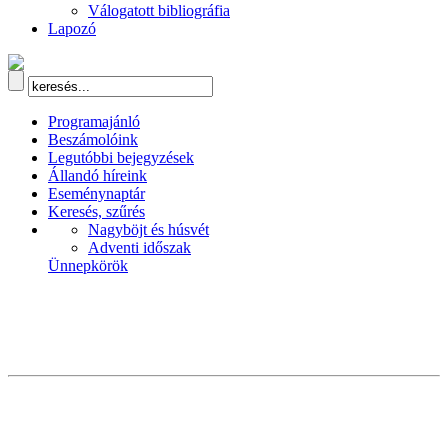
Válogatott bibliográfia
Lapozó
Programajánló
Beszámolóink
Legutóbbi bejegyzések
Állandó híreink
Eseménynaptár
Keresés, szűrés
Nagyböjt és húsvét
Adventi időszak
Ünnepkörök