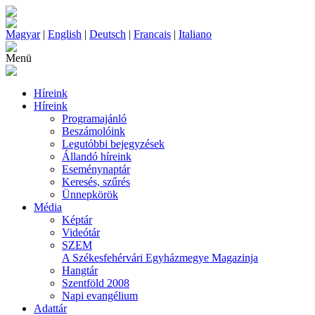
Magyar
|
English
|
Deutsch
|
Francais
|
Italiano
Menü
Híreink
Híreink
Programajánló
Beszámolóink
Legutóbbi bejegyzések
Állandó híreink
Eseménynaptár
Keresés, szűrés
Ünnepkörök
Média
Képtár
Videótár
SZEM
A Székesfehérvári Egyházmegye Magazinja
Hangtár
Szentföld 2008
Napi evangélium
Adattár