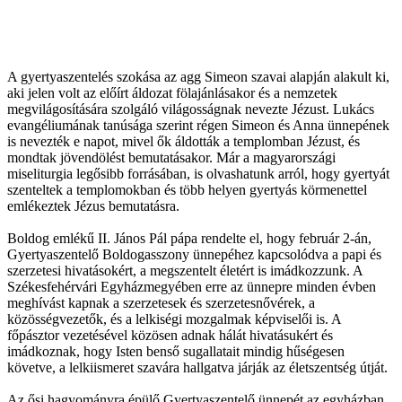
A gyertyaszentelés szokása az agg Simeon szavai alapján alakult ki,
aki jelen volt az előírt áldozat fölajánlásakor és a nemzetek
megvilágosítására szolgáló világosságnak nevezte Jézust. Lukács
evangéliumának tanúsága szerint régen Simeon és Anna ünnepének
is nevezték e napot, mivel ők áldották a templomban Jézust, és
mondtak jövendölést bemutatásakor. Már a magyarországi
miseliturgia legősibb forrásában, is olvashatunk arról, hogy gyertyát
szenteltek a templomokban és több helyen gyertyás körmenettel
emlékeztek Jézus bemutatásra.
Boldog emlékű II. János Pál pápa rendelte el, hogy február 2-án,
Gyertyaszentelő Boldogasszony ünnepéhez kapcsolódva a papi és
szerzetesi hivatásokért, a megszentelt életért is imádkozzunk. A
Székesfehérvári Egyházmegyében erre az ünnepre minden évben
meghívást kapnak a szerzetesek és szerzetesnővérek, a
közösségvezetők, és a lelkiségi mozgalmak képviselői is. A
főpásztor vezetésével közösen adnak hálát hivatásukért és
imádkoznak, hogy Isten benső sugallatait mindig hűségesen
követve, a lelkiismeret szavára hallgatva járják az életszentség útját.
Az ősi hagyományra épülő Gyertyaszentelő ünnepét az egyházban