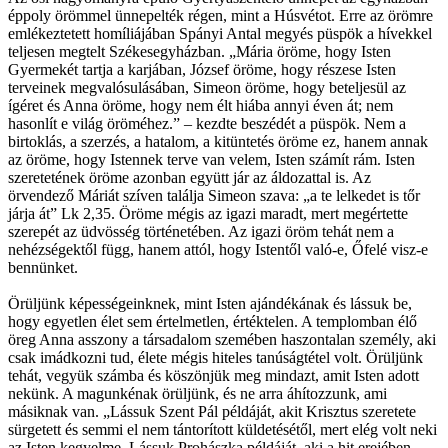
éppoly örömmel ünnepelték régen, mint a Húsvétot. Erre az örömre
emlékeztetett homíliájában Spányi Antal megyés püspök a hívekkel
teljesen megtelt Székesegyházban. „Mária öröme, hogy Isten
Gyermekét tartja a karjában, József öröme, hogy részese Isten
terveinek megvalósulásában, Simeon öröme, hogy beteljesül az
ígéret és Anna öröme, hogy nem élt hiába annyi éven át; nem
hasonlít e világ öröméhez.” – kezdte beszédét a püspök. Nem a
birtoklás, a szerzés, a hatalom, a kitüntetés öröme ez, hanem annak
az öröme, hogy Istennek terve van velem, Isten számít rám. Isten
szeretetének öröme azonban együtt jár az áldozattal is. Az
örvendező Máriát szíven találja Simeon szava: „a te lelkedet is tőr
járja át” Lk 2,35. Öröme mégis az igazi maradt, mert megértette
szerepét az üdvösség történetében. Az igazi öröm tehát nem a
nehézségektől függ, hanem attól, hogy Istentől való-e, Őfelé visz-e
bennünket.
Örüljünk képességeinknek, mint Isten ajándékának és lássuk be,
hogy egyetlen élet sem értelmetlen, értéktelen. A templomban élő
öreg Anna asszony a társadalom szemében haszontalan személy, aki
csak imádkozni tud, élete mégis hiteles tanúságtétel volt. Örüljünk
tehát, vegyük számba és köszönjük meg mindazt, amit Isten adott
nekünk. A magunkénak örüljünk, és ne arra áhítozzunk, ami
másiknak van. „Lássuk Szent Pál példáját, akit Krisztus szeretete
sürgetett és semmi el nem tántorított küldetésétől, mert elég volt neki
az Isten kegyelme. Lássuk Prohászka példáját, aki a hit erejében