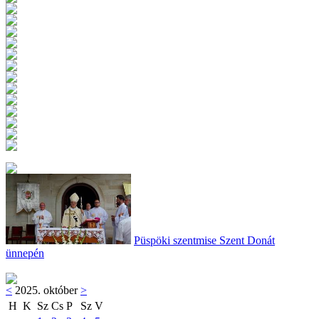
Püspöki szentmise Szent Donát
ünnepén
<
2025. október
>
H
K
Sz
Cs
P
Sz
V