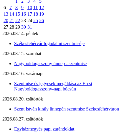
1
2
3
4
5
6
7
8
9
10
11
12
13
14
15
16
17
18
19
20
21
22
23
24
25
26
27
28
29
30
31
2026.08.14. péntek
Székesfehérvár fogadalmi szentmiséje
2026.08.15. szombat
Nagyboldogasszony ünnep - szentmise
2026.08.16. vasárnap
Szentmise és jegyesek megáldása az Ercsi
Nagyboldogasszony-napi búcsún
2026.08.20. csütörtök
Szent István király ünnepén szentmise Székesfehérváron
2026.08.27. csütörtök
Egyházmegyés papi zarándoklat