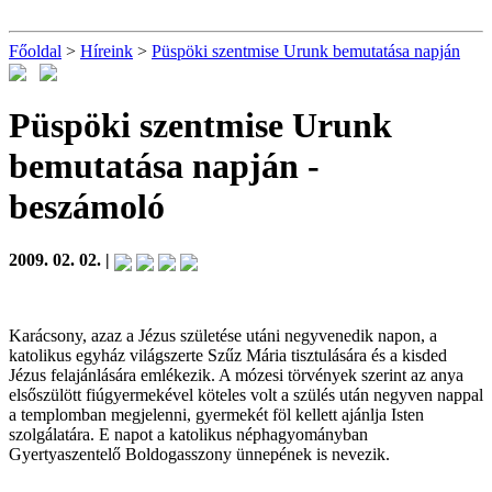
Főoldal
>
Híreink
>
Püspöki szentmise Urunk bemutatása napján
Püspöki szentmise Urunk
bemutatása napján
-
beszámoló
2009. 02. 02. |
Karácsony, azaz a Jézus születése utáni negyvenedik napon, a
katolikus egyház világszerte Szűz Mária tisztulására és a kisded
Jézus felajánlására emlékezik. A mózesi törvények szerint az anya
elsőszülött fiúgyermekével köteles volt a szülés után negyven nappal
a templomban megjelenni, gyermekét föl kellett ajánlja Isten
szolgálatára. E napot a katolikus néphagyományban
Gyertyaszentelő Boldogasszony ünnepének is nevezik.