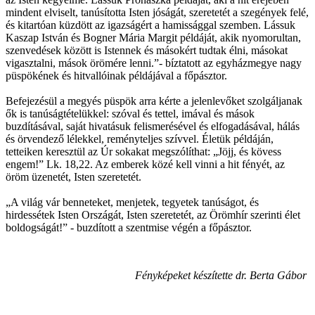
mindent elviselt, tanúsította Isten jóságát, szeretetét a szegények felé,
és kitartóan küzdött az igazságért a hamissággal szemben. Lássuk
Kaszap István és Bogner Mária Margit példáját, akik nyomorultan,
szenvedések között is Istennek és másokért tudtak élni, másokat
vigasztalni, mások örömére lenni.”- bíztatott az egyházmegye nagy
püspökének és hitvallóinak példájával a főpásztor.
Befejezésül a megyés püspök arra kérte a jelenlevőket szolgáljanak
ők is tanúságtételükkel: szóval és tettel, imával és mások
buzdításával, saját hivatásuk felismerésével és elfogadásával, hálás
és örvendező lélekkel, reményteljes szívvel. Életük példáján,
tetteiken keresztül az Úr sokakat megszólíthat: „Jöjj, és kövess
engem!” Lk. 18,22. Az emberek közé kell vinni a hit fényét, az
öröm üzenetét, Isten szeretetét.
„A világ vár benneteket, menjetek, tegyetek tanúságot, és
hirdessétek Isten Országát, Isten szeretetét, az Örömhír szerinti élet
boldogságát!” - buzdított a szentmise végén a főpásztor.
Fényképeket készítette dr. Berta Gábor