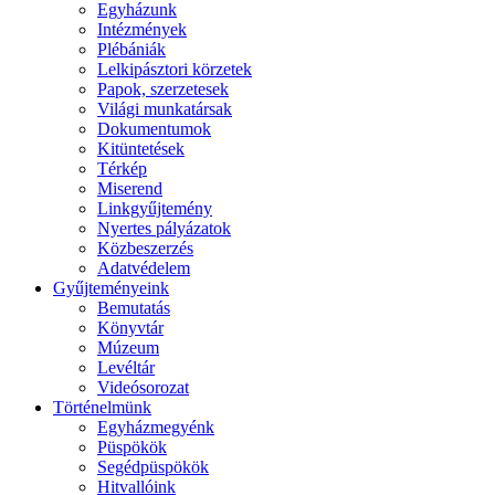
Egyházunk
Intézmények
Plébániák
Lelkipásztori körzetek
Papok, szerzetesek
Világi munkatársak
Dokumentumok
Kitüntetések
Térkép
Miserend
Linkgyűjtemény
Nyertes pályázatok
Közbeszerzés
Adatvédelem
Gyűjteményeink
Bemutatás
Könyvtár
Múzeum
Levéltár
Videósorozat
Történelmünk
Egyházmegyénk
Püspökök
Segédpüspökök
Hitvallóink