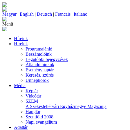
Magyar
|
English
|
Deutsch
|
Francais
|
Italiano
Menü
Híreink
Híreink
Programajánló
Beszámolóink
Legutóbbi bejegyzések
Állandó híreink
Eseménynaptár
Keresés, szűrés
Ünnepkörök
Média
Képtár
Videótár
SZEM
A Székesfehérvári Egyházmegye Magazinja
Hangtár
Szentföld 2008
Napi evangélium
Adattár