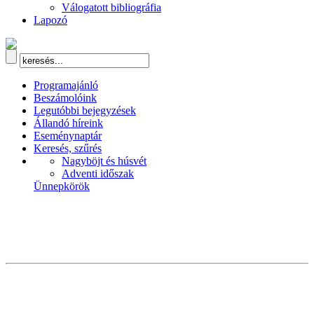
Válogatott bibliográfia
Lapozó
Programajánló
Beszámolóink
Legutóbbi bejegyzések
Állandó híreink
Eseménynaptár
Keresés, szűrés
Nagyböjt és húsvét
Adventi időszak
Ünnepkörök