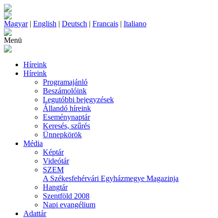
Magyar
|
English
|
Deutsch
|
Francais
|
Italiano
Menü
Híreink
Híreink
Programajánló
Beszámolóink
Legutóbbi bejegyzések
Állandó híreink
Eseménynaptár
Keresés, szűrés
Ünnepkörök
Média
Képtár
Videótár
SZEM
A Székesfehérvári Egyházmegye Magazinja
Hangtár
Szentföld 2008
Napi evangélium
Adattár