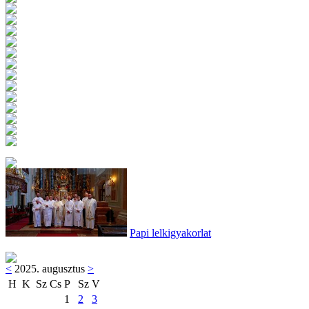
Papi lelkigyakorlat
<
2025. augusztus
>
H
K
Sz
Cs
P
Sz
V
1
2
3