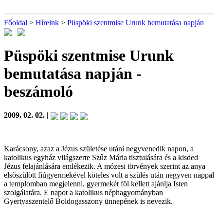
Főoldal
>
Híreink
>
Püspöki szentmise Urunk bemutatása napján
Püspöki szentmise Urunk
bemutatása napján
-
beszámoló
2009. 02. 02. |
Karácsony, azaz a Jézus születése utáni negyvenedik napon, a
katolikus egyház világszerte Szűz Mária tisztulására és a kisded
Jézus felajánlására emlékezik. A mózesi törvények szerint az anya
elsőszülött fiúgyermekével köteles volt a szülés után negyven nappal
a templomban megjelenni, gyermekét föl kellett ajánlja Isten
szolgálatára. E napot a katolikus néphagyományban
Gyertyaszentelő Boldogasszony ünnepének is nevezik.