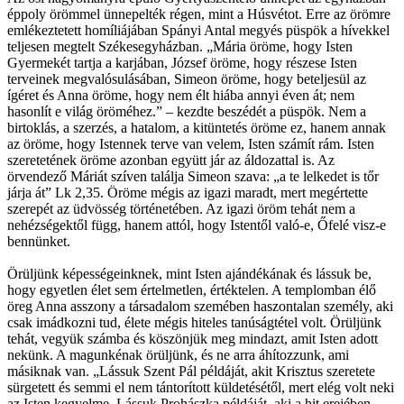
éppoly örömmel ünnepelték régen, mint a Húsvétot. Erre az örömre
emlékeztetett homíliájában Spányi Antal megyés püspök a hívekkel
teljesen megtelt Székesegyházban. „Mária öröme, hogy Isten
Gyermekét tartja a karjában, József öröme, hogy részese Isten
terveinek megvalósulásában, Simeon öröme, hogy beteljesül az
ígéret és Anna öröme, hogy nem élt hiába annyi éven át; nem
hasonlít e világ öröméhez.” – kezdte beszédét a püspök. Nem a
birtoklás, a szerzés, a hatalom, a kitüntetés öröme ez, hanem annak
az öröme, hogy Istennek terve van velem, Isten számít rám. Isten
szeretetének öröme azonban együtt jár az áldozattal is. Az
örvendező Máriát szíven találja Simeon szava: „a te lelkedet is tőr
járja át” Lk 2,35. Öröme mégis az igazi maradt, mert megértette
szerepét az üdvösség történetében. Az igazi öröm tehát nem a
nehézségektől függ, hanem attól, hogy Istentől való-e, Őfelé visz-e
bennünket.
Örüljünk képességeinknek, mint Isten ajándékának és lássuk be,
hogy egyetlen élet sem értelmetlen, értéktelen. A templomban élő
öreg Anna asszony a társadalom szemében haszontalan személy, aki
csak imádkozni tud, élete mégis hiteles tanúságtétel volt. Örüljünk
tehát, vegyük számba és köszönjük meg mindazt, amit Isten adott
nekünk. A magunkénak örüljünk, és ne arra áhítozzunk, ami
másiknak van. „Lássuk Szent Pál példáját, akit Krisztus szeretete
sürgetett és semmi el nem tántorított küldetésétől, mert elég volt neki
az Isten kegyelme. Lássuk Prohászka példáját, aki a hit erejében