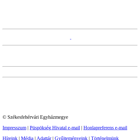
© Székesfehérvári Egyházmegye
Impresszum
|
Püspökség Hivatal e-mail
|
Honlapreferens e-mail
Híreink
|
Média
|
Adattár
|
Gyűjteményeink
|
Történelmünk