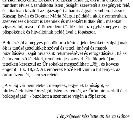
mindent elviselt, tanúsította Isten jóságát, szeretetét a szegények felé,
és kitartóan küzdött az igazságért a hamissággal szemben. Lássuk
Kaszap István és Bogner Mária Margit példáját, akik nyomorultan,
szenvedések között is Istennek és másokért tudtak élni, másokat
vigasztalni, mások örömére lenni.”- bíztatott az egyházmegye nagy
püspökének és hitvallóinak példájával a főpásztor.
Befejezésül a megyés püspök arra kérte a jelenlevőket szolgáljanak
ők is tanúságtételükkel: szóval és tettel, imával és mások
buzdításával, saját hivatásuk felismerésével és elfogadásával, hálás
és örvendező lélekkel, reményteljes szívvel. Életük példáján,
tetteiken keresztül az Úr sokakat megszólíthat: „Jöjj, és kövess
engem!” Lk. 18,22. Az emberek közé kell vinni a hit fényét, az
öröm üzenetét, Isten szeretetét.
„A világ vár benneteket, menjetek, tegyetek tanúságot, és
hirdessétek Isten Országát, Isten szeretetét, az Örömhír szerinti élet
boldogságát!” - buzdított a szentmise végén a főpásztor.
Fényképeket készítette dr. Berta Gábor