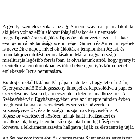
A gyertyaszentelés szokása az agg Simeon szavai alapján alakult ki,
aki jelen volt az előírt áldozat fölajánlásakor és a nemzetek
megvilágosítására szolgáló világosságnak nevezte Jézust. Lukács
evangéliumának tanúsága szerint régen Simeon és Anna ünnepének
is nevezték e napot, mivel ők áldották a templomban Jézust, és
mondtak jövendölést bemutatásakor. Már a magyarországi
miseliturgia legősibb forrásában, is olvashatunk arról, hogy gyertyát
szenteltek a templomokban és több helyen gyertyás körmenettel
emlékeztek Jézus bemutatásra.
Boldog emlékű II. János Pál pápa rendelte el, hogy február 2-án,
Gyertyaszentelő Boldogasszony ünnepéhez kapcsolódva a papi és
szerzetesi hivatásokért, a megszentelt életért is imádkozzunk. A
Székesfehérvári Egyházmegyében erre az ünnepre minden évben
meghívást kapnak a szerzetesek és szerzetesnővérek, a
közösségvezetők, és a lelkiségi mozgalmak képviselői is. A
főpásztor vezetésével közösen adnak hálát hivatásukért és
imádkoznak, hogy Isten benső sugallatait mindig hűségesen
követve, a lelkiismeret szavára hallgatva járják az életszentség útját.
Az ősi hagyományra épülő Gyertyaszentelő ünnepét az egyházban