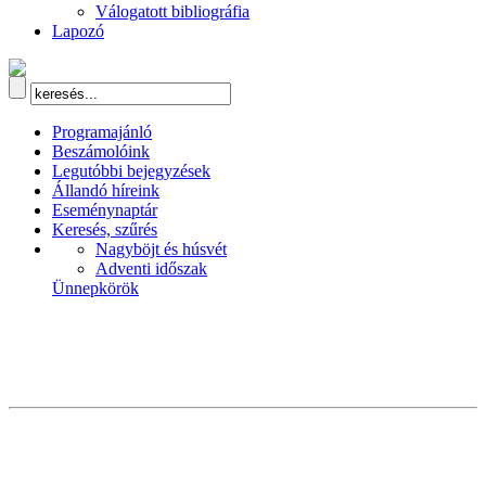
Válogatott bibliográfia
Lapozó
Programajánló
Beszámolóink
Legutóbbi bejegyzések
Állandó híreink
Eseménynaptár
Keresés, szűrés
Nagyböjt és húsvét
Adventi időszak
Ünnepkörök