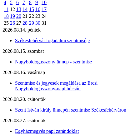
4
5
6
7
8
9
10
11
12
13
14
15
16
17
18
19
20
21
22
23
24
25
26
27
28
29
30
31
2026.08.14. péntek
Székesfehérvár fogadalmi szentmiséje
2026.08.15. szombat
Nagyboldogasszony ünnep - szentmise
2026.08.16. vasárnap
Szentmise és jegyesek megáldása az Ercsi
Nagyboldogasszony-napi búcsún
2026.08.20. csütörtök
Szent István király ünnepén szentmise Székesfehérváron
2026.08.27. csütörtök
Egyházmegyés papi zarándoklat