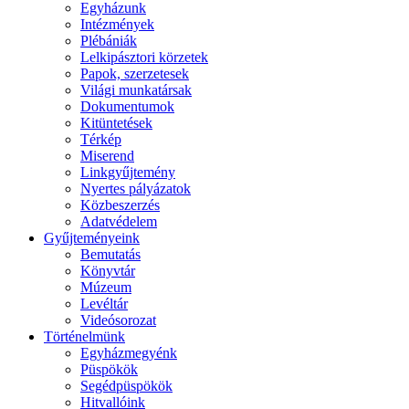
Egyházunk
Intézmények
Plébániák
Lelkipásztori körzetek
Papok, szerzetesek
Világi munkatársak
Dokumentumok
Kitüntetések
Térkép
Miserend
Linkgyűjtemény
Nyertes pályázatok
Közbeszerzés
Adatvédelem
Gyűjteményeink
Bemutatás
Könyvtár
Múzeum
Levéltár
Videósorozat
Történelmünk
Egyházmegyénk
Püspökök
Segédpüspökök
Hitvallóink