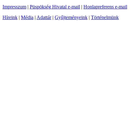
Impresszum
|
Püspökség Hivatal e-mail
|
Honlapreferens e-mail
Híreink
|
Média
|
Adattár
|
Gyűjteményeink
|
Történelmünk