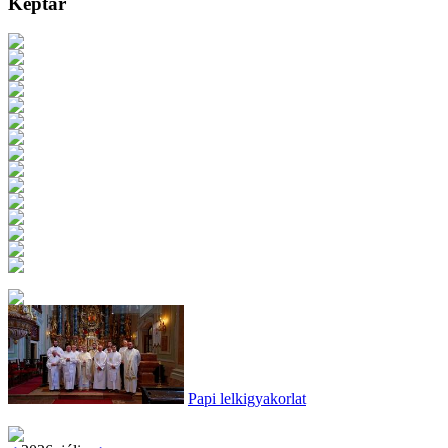
Képtár
Papi lelkigyakorlat