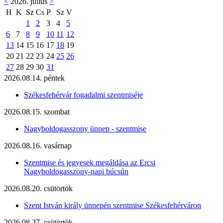
<
2026. július
>
H
K
Sz
Cs
P
Sz
V
1
2
3
4
5
6
7
8
9
10
11
12
13
14
15
16
17
18
19
20
21
22
23
24
25
26
27
28
29
30
31
2026.08.14. péntek
Székesfehérvár fogadalmi szentmiséje
2026.08.15. szombat
Nagyboldogasszony ünnep - szentmise
2026.08.16. vasárnap
Szentmise és jegyesek megáldása az Ercsi
Nagyboldogasszony-napi búcsún
2026.08.20. csütörtök
Szent István király ünnepén szentmise Székesfehérváron
2026.08.27. csütörtök