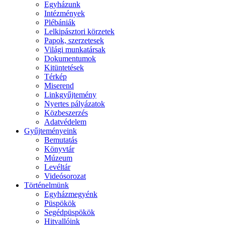
Egyházunk
Intézmények
Plébániák
Lelkipásztori körzetek
Papok, szerzetesek
Világi munkatársak
Dokumentumok
Kitüntetések
Térkép
Miserend
Linkgyűjtemény
Nyertes pályázatok
Közbeszerzés
Adatvédelem
Gyűjteményeink
Bemutatás
Könyvtár
Múzeum
Levéltár
Videósorozat
Történelmünk
Egyházmegyénk
Püspökök
Segédpüspökök
Hitvallóink