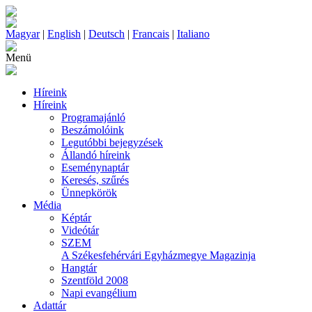
Magyar
|
English
|
Deutsch
|
Francais
|
Italiano
Menü
Híreink
Híreink
Programajánló
Beszámolóink
Legutóbbi bejegyzések
Állandó híreink
Eseménynaptár
Keresés, szűrés
Ünnepkörök
Média
Képtár
Videótár
SZEM
A Székesfehérvári Egyházmegye Magazinja
Hangtár
Szentföld 2008
Napi evangélium
Adattár