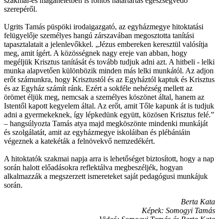
szakmai-és magánéletben is fontos határtartás egészségvédő
szerepéről.
Ugrits Tamás püspöki irodaigazgató, az egyházmegye hitoktatási
felügyelője személyes hangú zárszavában megosztotta tanítási
tapasztalatait a jelenlevőkkel. „Jézus embereken keresztül valósítja
meg, amit ígért. A közösségnek nagy ereje van abban, hogy
megéljük Krisztus tanítását és tovább tudjuk adni azt. A hitbeli - lelki
munka alapvetően különbözik minden más lelki munkától. Az adjon
erőt számunkra, hogy Krisztustól és az Egyháztól kaptuk és Krisztus
és az Egyház számít ránk. Ezért a sokféle nehézség mellett az
örömet éljük meg, nemcsak a személyes köszönet által, hanem az
Istentől kapott kegyelem által. Az erőt, amit Tőle kapunk át is tudjuk
adni a gyermekeknek, így lépkedünk együtt, közösen Krisztus felé.”
– hangsúlyozta Tamás atya majd megköszönte mindenki munkáját
és szolgálatát, amit az egyházmegye iskoláiban és plébániáin
végeznek a katekéták a felnövekvő nemzedékért.
A hitoktatók szakmai napja arra is lehetőséget biztosított, hogy a nap
során halott előadásokra reflektálva megbeszéljék, hogyan
alkalmazzák a megszerzett ismereteket saját pedagógusi munkájuk
során.
Berta Kata
Képek: Somogyi Tamás