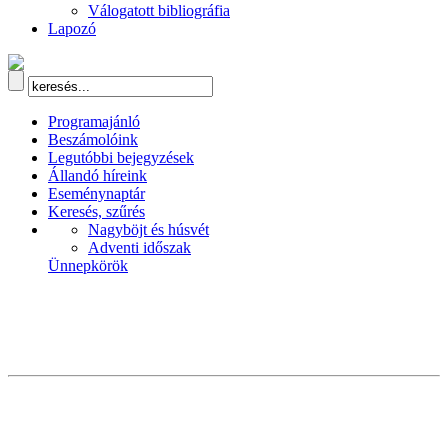
Válogatott bibliográfia
Lapozó
Programajánló
Beszámolóink
Legutóbbi bejegyzések
Állandó híreink
Eseménynaptár
Keresés, szűrés
Nagyböjt és húsvét
Adventi időszak
Ünnepkörök