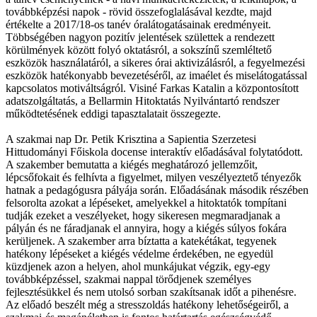
továbbképzési napok - rövid összefoglalásával kezdte, majd
értékelte a 2017/18-os tanév óralátogatásainak eredményeit.
Többségében nagyon pozitív jelentések születtek a rendezett
körülmények között folyó oktatásról, a sokszínű szemléltető
eszközök használatáról, a sikeres órai aktivizálásról, a fegyelmezési
eszközök hatékonyabb bevezetéséről, az imaélet és miselátogatással
kapcsolatos motiváltságról. Visiné Farkas Katalin a központosított
adatszolgáltatás, a Bellarmin Hitoktatás Nyilvántartó rendszer
működtetésének eddigi tapasztalatait összegezte.
A szakmai nap Dr. Petik Krisztina a Sapientia Szerzetesi
Hittudományi Főiskola docense interaktív előadásával folytatódott.
A szakember bemutatta a kiégés meghatározó jellemzőit,
lépcsőfokait és felhívta a figyelmet, milyen veszélyeztető tényezők
hatnak a pedagógusra pályája során. Előadásának második részében
felsorolta azokat a lépéseket, amelyekkel a hitoktatók tompítani
tudják ezeket a veszélyeket, hogy sikeresen megmaradjanak a
pályán és ne fáradjanak el annyira, hogy a kiégés súlyos fokára
kerüljenek. A szakember arra bíztatta a katekétákat, tegyenek
hatékony lépéseket a kiégés védelme érdekében, ne egyedül
küzdjenek azon a helyen, ahol munkájukat végzik, egy-egy
továbbképzéssel, szakmai nappal törődjenek személyes
fejlesztésükkel és nem utolsó sorban szakítsanak időt a pihenésre.
Az előadó beszélt még a stresszoldás hatékony lehetőségeiről, a