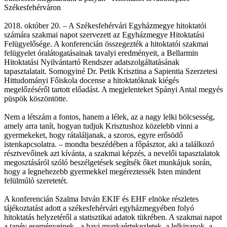
Székesfehérváron
2018. október 20. – A Székesfehérvári Egyházmegye hitoktatói
számára szakmai napot szervezett az Egyházmegye Hitoktatási
Felügyelősége. A konferencián összegezték a hitoktatói szakmai
felügyelet óralátogatásainak tavalyi eredményeit, a Bellarmin
Hitoktatási Nyilvántartó Rendszer adatszolgáltatásának
tapasztalatait. Somogyiné Dr. Petik Krisztina a Sapientia Szerzetesi
Hittudományi Főiskola docense a hitoktatóknak kiégés
megelőzéséről tartott előadást. A megjelenteket Spányi Antal megyés
püspök köszöntötte.
Nem a létszám a fontos, hanem a lélek, az a nagy lelki bölcsesség,
amely arra tanít, hogyan tudjuk Krisztushoz közelebb vinni a
gyermekeket, hogy rátaláljanak, a szoros, egyre erősödő
istenkapcsolatra. – mondta beszédében a főpásztor, aki a találkozó
résztvevőinek azt kívánta, a szakmai képzés, a nevelői tapasztalatok
megosztásáról szóló beszélgetések segítsék őket munkájuk során,
hogy a legnehezebb gyermekkel megéreztessék Isten mindent
felülmúló szeretetét.
A konferencián Szalma István EKIF és EHF elnöke részletes
tájékoztatást adott a székesfehérvári egyházmegyében folyó
hitoktatás helyzetéről a statisztikai adatok tükrében. A szakmai napot
a tanév eseményeinek - a havi munkaértekezletek, a lelkinapok, a