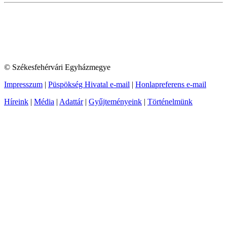
© Székesfehérvári Egyházmegye
Impresszum
|
Püspökség Hivatal e-mail
|
Honlapreferens e-mail
Híreink
|
Média
|
Adattár
|
Gyűjteményeink
|
Történelmünk