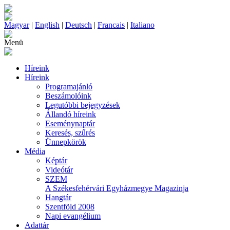
Magyar
|
English
|
Deutsch
|
Francais
|
Italiano
Menü
Híreink
Híreink
Programajánló
Beszámolóink
Legutóbbi bejegyzések
Állandó híreink
Eseménynaptár
Keresés, szűrés
Ünnepkörök
Média
Képtár
Videótár
SZEM
A Székesfehérvári Egyházmegye Magazinja
Hangtár
Szentföld 2008
Napi evangélium
Adattár