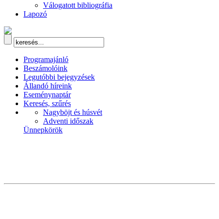
Válogatott bibliográfia
Lapozó
Programajánló
Beszámolóink
Legutóbbi bejegyzések
Állandó híreink
Eseménynaptár
Keresés, szűrés
Nagyböjt és húsvét
Adventi időszak
Ünnepkörök