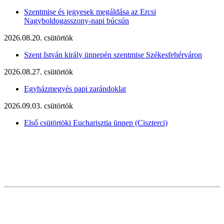
Szentmise és jegyesek megáldása az Ercsi
Nagyboldogasszony-napi búcsún
2026.08.20. csütörtök
Szent István király ünnepén szentmise Székesfehérváron
2026.08.27. csütörtök
Egyházmegyés papi zarándoklat
2026.09.03. csütörtök
Első csütörtöki Eucharisztia ünnep (Ciszterci)