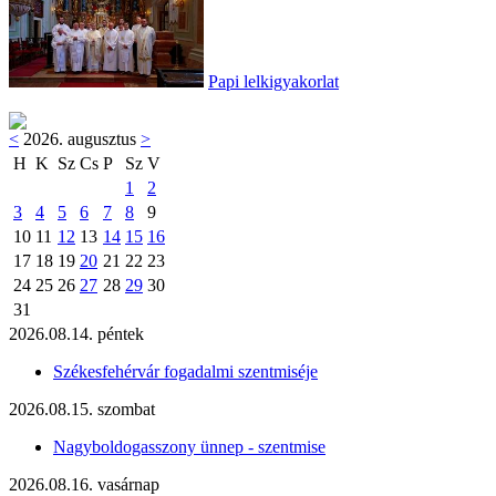
Papi lelkigyakorlat
<
2026. augusztus
>
H
K
Sz
Cs
P
Sz
V
1
2
3
4
5
6
7
8
9
10
11
12
13
14
15
16
17
18
19
20
21
22
23
24
25
26
27
28
29
30
31
2026.08.14. péntek
Székesfehérvár fogadalmi szentmiséje
2026.08.15. szombat
Nagyboldogasszony ünnep - szentmise
2026.08.16. vasárnap