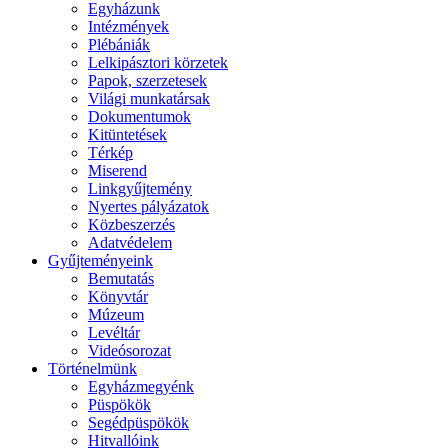
Egyházunk
Intézmények
Plébániák
Lelkipásztori körzetek
Papok, szerzetesek
Világi munkatársak
Dokumentumok
Kitüntetések
Térkép
Miserend
Linkgyűjtemény
Nyertes pályázatok
Közbeszerzés
Adatvédelem
Gyűjteményeink
Bemutatás
Könyvtár
Múzeum
Levéltár
Videósorozat
Történelmünk
Egyházmegyénk
Püspökök
Segédpüspökök
Hitvallóink