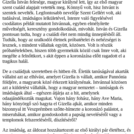
Gizella István felesége, magyar királyné lett, így az első magyar
szent család alapjait vetették meg. Könnyű volt, hisz Istvánt is
szentek nevelték. Legfontosabb nevelője Szent Gellért volt, aki
tudásával, imádságos lelkületével, Istenre való figyelésével
csodálatos példát mutatott Istvánnak, egyben elmélyítette
műveltségét, keresztény gondolkodását, mivoltát. István és Gizella
pontosan tudta, hogy a családi élet nem mindig ünneplésből áll.
Tudták, hogy az uralkodói életnek próbatételei és nehézségei is
lesznek, s mindent vállaltak együtt, közösen. Volt is részük
próbatételekben, hiszen több gyermekük közül csak Imre volt, aki
megélte a felnőttkort, s akit éppen a koronázása előtt ragadott el a
tragikus halál.
De a családjuk szeretetben és hitben élt. Életük tanúságával akarták
vállalni azt az elhívást, amelyet Gizella is vállalt, amikor Pannónia
földjére, a magyarok közé érkezett királynénak. Istvánnal közösen
azt a küldetést vállalták, hogy a magyar nemzetet – tanúságuk és
imádságuk által – egészen átjárja az a hit, amelynek
odaajándékozták magukat. Vajon hány fohász, hány Ave Maria,
hány könyörgő szó hagyta el Gizella ajkát, amikor minden
bizonnyal itt Veszprémben szőtte-hímezte a koronázó palástot, a
miseruhákat, amikor gondoskodott a papság neveléséről vagy a
templomok felszereléséről, díszítéséről?
Az imádság, az áldozat hozzátartozott az első királyi pár életéhez, és