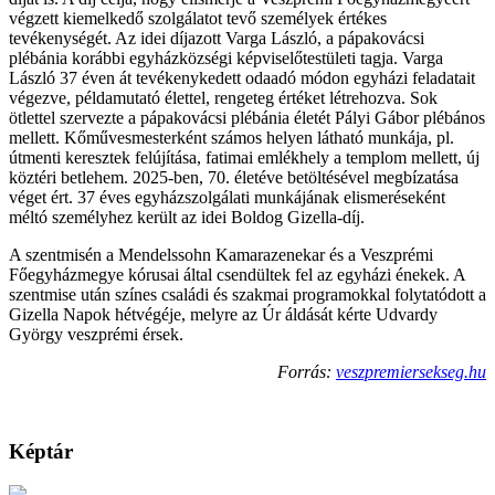
végzett kiemelkedő szolgálatot tevő személyek értékes
tevékenységét. Az idei díjazott Varga László, a pápakovácsi
plébánia korábbi egyházközségi képviselőtestületi tagja. Varga
László 37 éven át tevékenykedett odaadó módon egyházi feladatait
végezve, példamutató élettel, rengeteg értéket létrehozva. Sok
ötlettel szervezte a pápakovácsi plébánia életét Pályi Gábor plébános
mellett. Kőművesmesterként számos helyen látható munkája, pl.
útmenti keresztek felújítása, fatimai emlékhely a templom mellett, új
köztéri betlehem. 2025-ben, 70. életéve betöltésével megbízatása
véget ért. 37 éves egyházszolgálati munkájának elismeréseként
méltó személyhez került az idei Boldog Gizella-díj.
A szentmisén a Mendelssohn Kamarazenekar és a Veszprémi
Főegyházmegye kórusai által csendültek fel az egyházi énekek. A
szentmise után színes családi és szakmai programokkal folytatódott a
Gizella Napok hétvégéje, melyre az Úr áldását kérte Udvardy
György veszprémi érsek.
Forrás:
veszpremiersekseg.hu
Képtár