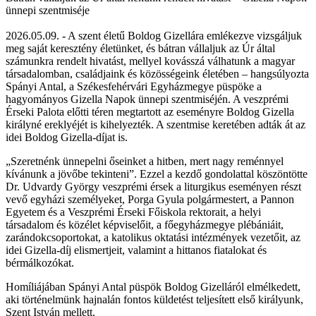
ünnepi szentmiséje
2026.05.09. - A szent életű Boldog Gizellára emlékezve vizsgáljuk
meg saját keresztény életünket, és bátran vállaljuk az Úr által
számunkra rendelt hivatást, mellyel kovásszá válhatunk a magyar
társadalomban, családjaink és közösségeink életében – hangsúlyozta
Spányi Antal, a Székesfehérvári Egyházmegye püspöke a
hagyományos Gizella Napok ünnepi szentmiséjén. A veszprémi
Érseki Palota előtti téren megtartott az eseményre Boldog Gizella
királyné ereklyéjét is kihelyezték. A szentmise keretében adták át az
idei Boldog Gizella-díjat is.
„Szeretnénk ünnepelni őseinket a hitben, mert nagy reménnyel
kívánunk a jövőbe tekinteni”. Ezzel a kezdő gondolattal köszöntötte
Dr. Udvardy György veszprémi érsek a liturgikus eseményen részt
vevő egyházi személyeket, Porga Gyula polgármestert, a Pannon
Egyetem és a Veszprémi Érseki Főiskola rektorait, a helyi
társadalom és közélet képviselőit, a főegyházmegye plébániáit,
zarándokcsoportokat, a katolikus oktatási intézmények vezetőit, az
idei Gizella-díj elismertjeit, valamint a hittanos fiatalokat és
bérmálkozókat.
Homíliájában Spányi Antal püspök Boldog Gizelláról elmélkedett,
aki történelmünk hajnalán fontos küldetést teljesített első királyunk,
Szent István mellett.