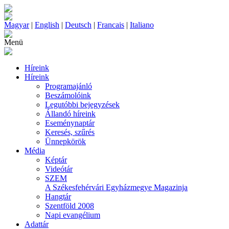
Magyar
|
English
|
Deutsch
|
Francais
|
Italiano
Menü
Híreink
Híreink
Programajánló
Beszámolóink
Legutóbbi bejegyzések
Állandó híreink
Eseménynaptár
Keresés, szűrés
Ünnepkörök
Média
Képtár
Videótár
SZEM
A Székesfehérvári Egyházmegye Magazinja
Hangtár
Szentföld 2008
Napi evangélium
Adattár