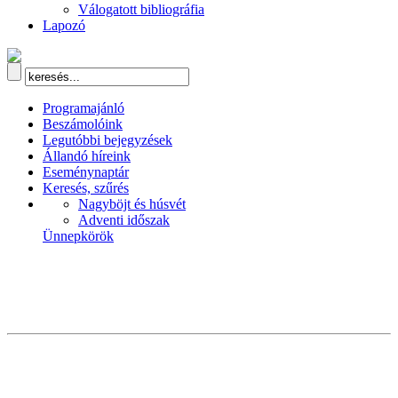
Válogatott bibliográfia
Lapozó
Programajánló
Beszámolóink
Legutóbbi bejegyzések
Állandó híreink
Eseménynaptár
Keresés, szűrés
Nagyböjt és húsvét
Adventi időszak
Ünnepkörök