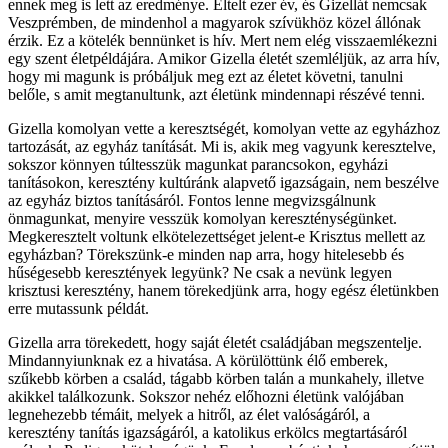
ennek meg is lett az eredménye. Eltelt ezer év, és Gizellát nemcsak
Veszprémben, de mindenhol a magyarok szívükhöz közel állónak
érzik. Ez a kötelék bennünket is hív. Mert nem elég visszaemlékezni
egy szent életpéldájára. Amikor Gizella életét szemléljük, az arra hív,
hogy mi magunk is próbáljuk meg ezt az életet követni, tanulni
belőle, s amit megtanultunk, azt életünk mindennapi részévé tenni.
Gizella komolyan vette a keresztségét, komolyan vette az egyházhoz
tartozását, az egyház tanítását. Mi is, akik meg vagyunk keresztelve,
sokszor könnyen túltesszük magunkat parancsokon, egyházi
tanításokon, keresztény kultúránk alapvető igazságain, nem beszélve
az egyház biztos tanításáról. Fontos lenne megvizsgálnunk
önmagunkat, menyire vesszük komolyan kereszténységünket.
Megkeresztelt voltunk elkötelezettséget jelent-e Krisztus mellett az
egyházban? Törekszünk-e minden nap arra, hogy hitelesebb és
hűségesebb keresztények legyünk? Ne csak a nevünk legyen
krisztusi keresztény, hanem törekedjünk arra, hogy egész életünkben
erre mutassunk példát.
Gizella arra törekedett, hogy saját életét családjában megszentelje.
Mindannyiunknak ez a hivatása. A körülöttünk élő emberek,
szűkebb körben a család, tágabb körben talán a munkahely, illetve
akikkel találkozunk. Sokszor nehéz előhozni életünk valójában
legnehezebb témáit, melyek a hitről, az élet valóságáról, a
keresztény tanítás igazságáról, a katolikus erkölcs megtartásáról