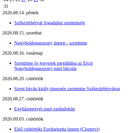
31
2026.08.14. péntek
Székesfehérvár fogadalmi szentmiséje
2026.08.15. szombat
Nagyboldogasszony ünnep - szentmise
2026.08.16. vasárnap
Szentmise és jegyesek megáldása az Ercsi
Nagyboldogasszony-napi búcsún
2026.08.20. csütörtök
Szent István király ünnepén szentmise Székesfehérváron
2026.08.27. csütörtök
Egyházmegyés papi zarándoklat
2026.09.03. csütörtök
Első csütörtöki Eucharisztia ünnep (Ciszterci)