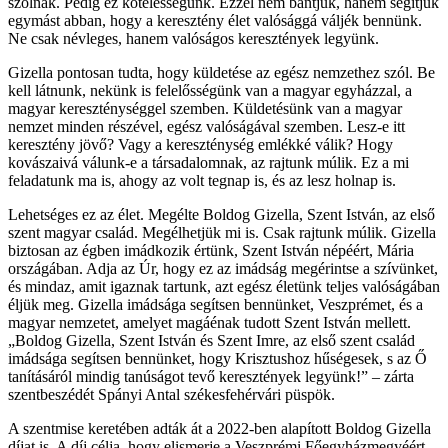
szólnak. Pedig ez kötelességünk. Ezzel nem bántjuk, hanem segítjük
egymást abban, hogy a keresztény élet valósággá váljék bennünk.
Ne csak névleges, hanem valóságos keresztények legyünk.
Gizella pontosan tudta, hogy küldetése az egész nemzethez szól. Be
kell látnunk, nekünk is felelősségünk van a magyar egyházzal, a
magyar kereszténységgel szemben. Küldetésünk van a magyar
nemzet minden részével, egész valóságával szemben. Lesz-e itt
keresztény jövő? Vagy a kereszténység emlékké válik? Hogy
kovászaivá válunk-e a társadalomnak, az rajtunk múlik. Ez a mi
feladatunk ma is, ahogy az volt tegnap is, és az lesz holnap is.
Lehetséges ez az élet. Megélte Boldog Gizella, Szent István, az első
szent magyar család. Megélhetjük mi is. Csak rajtunk múlik. Gizella
biztosan az égben imádkozik értünk, Szent István népéért, Mária
országában. Adja az Úr, hogy ez az imádság megérintse a szívünket,
és mindaz, amit igaznak tartunk, azt egész életünk teljes valóságában
éljük meg. Gizella imádsága segítsen bennünket, Veszprémet, és a
magyar nemzetet, amelyet magáénak tudott Szent István mellett.
„Boldog Gizella, Szent István és Szent Imre, az első szent család
imádsága segítsen bennünket, hogy Krisztushoz hűségesek, s az Ő
tanításáról mindig tanúságot tevő keresztények legyünk!” – zárta
szentbeszédét Spányi Antal székesfehérvári püspök.
A szentmise keretében adták át a 2022-ben alapított Boldog Gizella
díjat is. A díj célja, hogy elismerje a Veszprémi Főegyházmegyéért