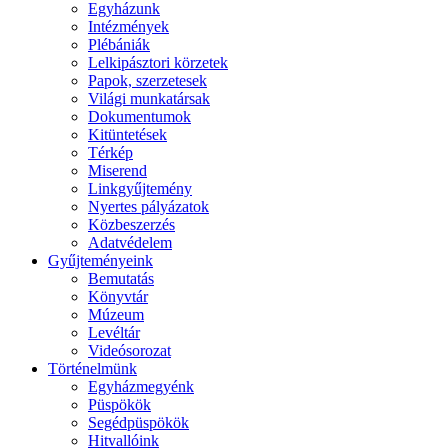
Egyházunk
Intézmények
Plébániák
Lelkipásztori körzetek
Papok, szerzetesek
Világi munkatársak
Dokumentumok
Kitüntetések
Térkép
Miserend
Linkgyűjtemény
Nyertes pályázatok
Közbeszerzés
Adatvédelem
Gyűjteményeink
Bemutatás
Könyvtár
Múzeum
Levéltár
Videósorozat
Történelmünk
Egyházmegyénk
Püspökök
Segédpüspökök
Hitvallóink