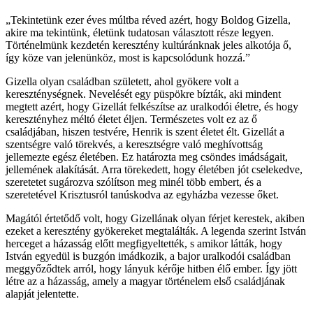
„Tekintetünk ezer éves múltba réved azért, hogy Boldog Gizella,
akire ma tekintünk, életünk tudatosan választott része legyen.
Történelmünk kezdetén keresztény kultúránknak jeles alkotója ő,
így köze van jelenünköz, most is kapcsolódunk hozzá.”
Gizella olyan családban született, ahol gyökere volt a
kereszténységnek. Nevelését egy püspökre bízták, aki mindent
megtett azért, hogy Gizellát felkészítse az uralkodói életre, és hogy
keresztényhez méltó életet éljen. Természetes volt ez az ő
családjában, hiszen testvére, Henrik is szent életet élt. Gizellát a
szentségre való törekvés, a keresztségre való meghívottság
jellemezte egész életében. Ez határozta meg csöndes imádságait,
jellemének alakítását. Arra törekedett, hogy életében jót cselekedve,
szeretetet sugározva szólítson meg minél több embert, és a
szeretetével Krisztusról tanúskodva az egyházba vezesse őket.
Magától értetődő volt, hogy Gizellának olyan férjet kerestek, akiben
ezeket a keresztény gyökereket megtalálták. A legenda szerint István
herceget a házasság előtt megfigyeltették, s amikor látták, hogy
István egyedül is buzgón imádkozik, a bajor uralkodói családban
meggyőződtek arról, hogy lányuk kérője hitben élő ember. Így jött
létre az a házasság, amely a magyar történelem első családjának
alapját jelentette.