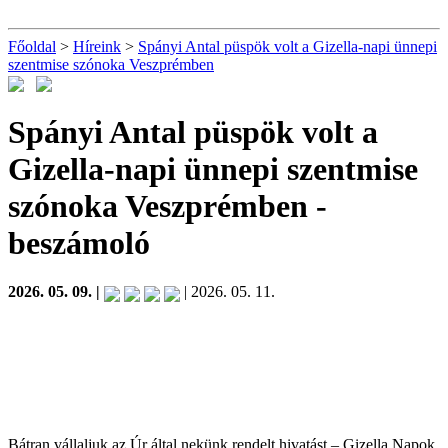
Főoldal
>
Híreink
>
Spányi Antal püspök volt a Gizella-napi ünnepi
szentmise szónoka Veszprémben
Spányi Antal püspök volt a
Gizella-napi ünnepi szentmise
szónoka Veszprémben
-
beszámoló
2026. 05. 09. |
| 2026. 05. 11.
Bátran vállaljuk az Úr által nekünk rendelt hivatást – Gizella Napok