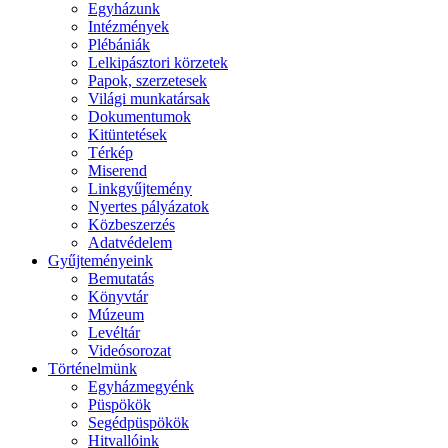
Egyházunk
Intézmények
Plébániák
Lelkipásztori körzetek
Papok, szerzetesek
Világi munkatársak
Dokumentumok
Kitüntetések
Térkép
Miserend
Linkgyűjtemény
Nyertes pályázatok
Közbeszerzés
Adatvédelem
Gyűjteményeink
Bemutatás
Könyvtár
Múzeum
Levéltár
Videósorozat
Történelmünk
Egyházmegyénk
Püspökök
Segédpüspökök
Hitvallóink