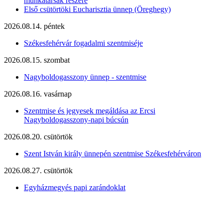
munkatársak részére
Első csütörtöki Eucharisztia ünnep (Öreghegy)
2026.08.14. péntek
Székesfehérvár fogadalmi szentmiséje
2026.08.15. szombat
Nagyboldogasszony ünnep - szentmise
2026.08.16. vasárnap
Szentmise és jegyesek megáldása az Ercsi
Nagyboldogasszony-napi búcsún
2026.08.20. csütörtök
Szent István király ünnepén szentmise Székesfehérváron
2026.08.27. csütörtök
Egyházmegyés papi zarándoklat