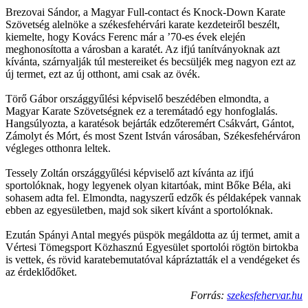
Brezovai Sándor, a Magyar Full-contact és Knock-Down Karate
Szövetség alelnöke a székesfehérvári karate kezdeteiről beszélt,
kiemelte, hogy Kovács Ferenc már a ’70-es évek elején
meghonosította a városban a karatét. Az ifjú tanítványoknak azt
kívánta, szárnyalják túl mestereiket és becsüljék meg nagyon ezt az
új termet, ezt az új otthont, ami csak az övék.
Törő Gábor országgyűlési képviselő beszédében elmondta, a
Magyar Karate Szövetségnek ez a teremátadó egy honfoglalás.
Hangsúlyozta, a karatésok bejárták edzőteremért Csákvárt, Gántot,
Zámolyt és Mórt, és most Szent István városában, Székesfehérváron
végleges otthonra leltek.
Tessely Zoltán országgyűlési képviselő azt kívánta az ifjú
sportolóknak, hogy legyenek olyan kitartóak, mint Bőke Béla, aki
sohasem adta fel. Elmondta, nagyszerű edzők és példaképek vannak
ebben az egyesületben, majd sok sikert kívánt a sportolóknak.
Ezután Spányi Antal megyés püspök megáldotta az új termet, amit a
Vértesi Tömegsport Közhasznú Egyesület sportolói rögtön birtokba
is vettek, és rövid karatebemutatóval kápráztatták el a vendégeket és
az érdeklődőket.
Forrás:
szekesfehervar.hu