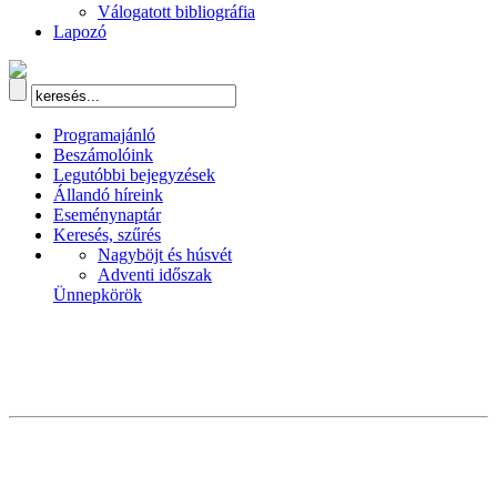
Válogatott bibliográfia
Lapozó
Programajánló
Beszámolóink
Legutóbbi bejegyzések
Állandó híreink
Eseménynaptár
Keresés, szűrés
Nagyböjt és húsvét
Adventi időszak
Ünnepkörök