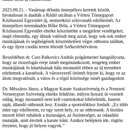
2025.09.21. - Vasárnap délután ünnepélyes keretek között,
hivatalosan is átadták a Rádió utcában a Vértesi Tömegsport
Közhasznú Egyesület új, nemzetközi színvonalú edzőtermét. Az
ünnepélyes teremátadón Bőke Béla, a Vértesi Tömegsport
Közhasznú Egyesület elnöke köszöntötte a megjelent vendégeket,
majd elmondta, egy álmuk valósult meg azzal, hogy sok-sok ember
munkájának és segítségének köszönhetően végre otthonra találtak,
és egy ilyen csodás terem létesült Székesfehérváron.
Beszédében dr. Cser-Palkovics András polgármester hangsúlyozta,
hogy az összefogás ereje ismét megmutatkozott, rengeteg ember
munkájának és kitartásának hála mostantól ebben az új teremben
edzhetnek a karatésok. A városvezető örömét fejezte ki, hogy ez az
álom megvalósult, a város és a régió közössége ismét gazdagodott.
Dr. Mészáros János, a Magyar Karate Szakszövetség és a Nemzeti
Versenyport Szövetség elnöke felidézte, milyen hosszú út vezetett
odáig, hogy mostantól nem kell csarnokokat kibérelniük, hanem
saját, állandó otthonuk lesz. Ezután a sportolókhoz fordult: „Ez több
mint egy edzőterem, ez egy szent hely, ez az otthonunk. A tisztára
mosott fehér ruháitok a tisztaságot, az őszinteséget, az odaadást
mutatják, amit éreztek a karate iránt. Amikor beléptem ide, rögtön
éreztem, hogy jó helyen vagyok.”