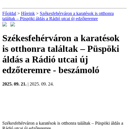
Főoldal
>
Híreink
>
Székesfehérváron a karatésok is otthonra
találtak – Püspöki áldás a Rádió utcai új edzőteremre
Székesfehérváron a karatésok
is otthonra találtak – Püspöki
áldás a Rádió utcai új
edzőteremre
- beszámoló
2025. 09. 21.
| 2025. 09. 24.
Székesfehérváron a karatésok is otthonra találtak – Püspöki áldás a
Rádió utcai új edzőteremre