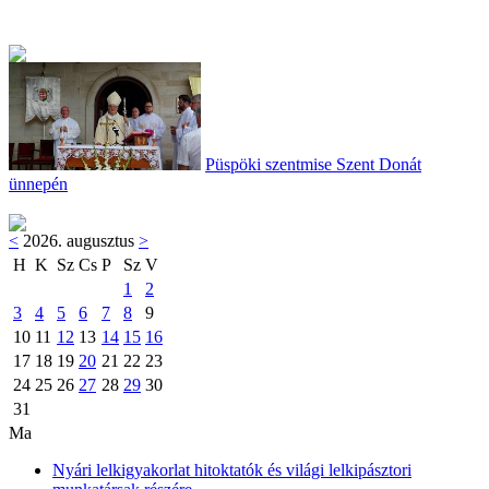
Püspöki szentmise Szent Donát
ünnepén
<
2026. augusztus
>
H
K
Sz
Cs
P
Sz
V
1
2
3
4
5
6
7
8
9
10
11
12
13
14
15
16
17
18
19
20
21
22
23
24
25
26
27
28
29
30
31
Ma
Nyári lelkigyakorlat hitoktatók és világi lelkipásztori