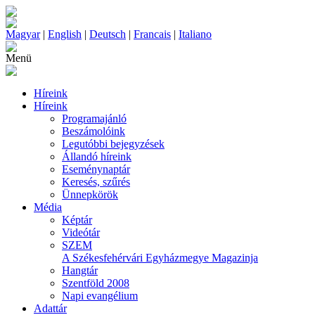
Magyar
|
English
|
Deutsch
|
Francais
|
Italiano
Menü
Híreink
Híreink
Programajánló
Beszámolóink
Legutóbbi bejegyzések
Állandó híreink
Eseménynaptár
Keresés, szűrés
Ünnepkörök
Média
Képtár
Videótár
SZEM
A Székesfehérvári Egyházmegye Magazinja
Hangtár
Szentföld 2008
Napi evangélium
Adattár