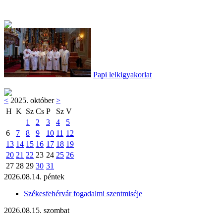
Papi lelkigyakorlat
<
2025. október
>
H
K
Sz
Cs
P
Sz
V
1
2
3
4
5
6
7
8
9
10
11
12
13
14
15
16
17
18
19
20
21
22
23
24
25
26
27
28
29
30
31
2026.08.14. péntek
Székesfehérvár fogadalmi szentmiséje
2026.08.15. szombat