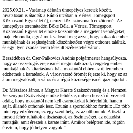
2025.09.21. - Vasárnap délután ünnepélyes keretek között,
hivatalosan is átadták a Rádió utcában a Vértesi Tömegsport
Közhasznú Egyesület új, nemzetközi színvonalú edzőtermét. Az
ünnepélyes teremátadón Bőke Béla, a Vértesi Tömegsport
Közhasznú Egyesület elnöke köszöntötte a megjelent vendégeket,
majd elmondta, egy álmuk valósult meg azzal, hogy sok-sok ember
munkájának és segítségének köszönhetően végre otthonra találtak,
és egy ilyen csodás terem létesült Székesfehérváron.
Beszédében dr. Cser-Palkovics András polgármester hangsúlyozta,
hogy az összefogás ereje ismét megmutatkozott, rengeteg ember
munkájának és kitartásának hála mostantól ebben az új teremben
edzhetnek a karatésok. A városvezető örömét fejezte ki, hogy ez az
álom megvalósult, a város és a régió közössége ismét gazdagodott.
Dr. Mészáros János, a Magyar Karate Szakszövetség és a Nemzeti
Versenyport Szövetség elnöke felidézte, milyen hosszú út vezetett
odáig, hogy mostantól nem kell csarnokokat kibérelniük, hanem
saját, állandó otthonuk lesz. Ezután a sportolókhoz fordult: „Ez több
mint egy edzőterem, ez egy szent hely, ez az otthonunk. A tisztára
mosott fehér ruháitok a tisztaságot, az őszinteséget, az odaadást
mutatják, amit éreztek a karate iránt. Amikor beléptem ide, rögtön
éreztem, hogy jó helyen vagyok.”