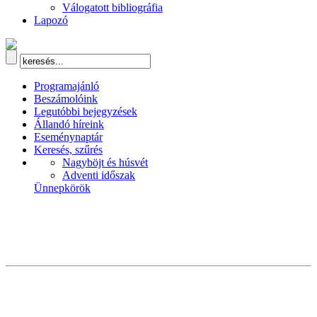
Válogatott bibliográfia
Lapozó
Programajánló
Beszámolóink
Legutóbbi bejegyzések
Állandó híreink
Eseménynaptár
Keresés, szűrés
Nagyböjt és húsvét
Adventi időszak
Ünnepkörök