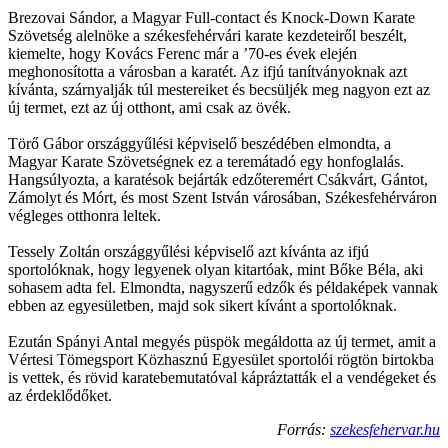
Brezovai Sándor, a Magyar Full-contact és Knock-Down Karate
Szövetség alelnöke a székesfehérvári karate kezdeteiről beszélt,
kiemelte, hogy Kovács Ferenc már a ’70-es évek elején
meghonosította a városban a karatét. Az ifjú tanítványoknak azt
kívánta, szárnyalják túl mestereiket és becsüljék meg nagyon ezt az
új termet, ezt az új otthont, ami csak az övék.
Törő Gábor országgyűlési képviselő beszédében elmondta, a
Magyar Karate Szövetségnek ez a teremátadó egy honfoglalás.
Hangsúlyozta, a karatésok bejárták edzőteremért Csákvárt, Gántot,
Zámolyt és Mórt, és most Szent István városában, Székesfehérváron
végleges otthonra leltek.
Tessely Zoltán országgyűlési képviselő azt kívánta az ifjú
sportolóknak, hogy legyenek olyan kitartóak, mint Bőke Béla, aki
sohasem adta fel. Elmondta, nagyszerű edzők és példaképek vannak
ebben az egyesületben, majd sok sikert kívánt a sportolóknak.
Ezután Spányi Antal megyés püspök megáldotta az új termet, amit a
Vértesi Tömegsport Közhasznú Egyesület sportolói rögtön birtokba
is vettek, és rövid karatebemutatóval kápráztatták el a vendégeket és
az érdeklődőket.
Forrás:
szekesfehervar.hu