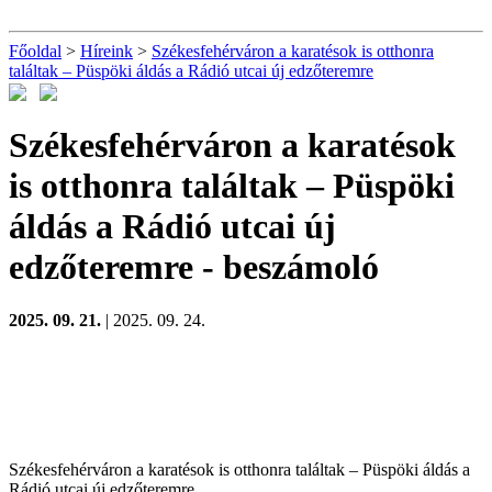
Főoldal
>
Híreink
>
Székesfehérváron a karatésok is otthonra
találtak – Püspöki áldás a Rádió utcai új edzőteremre
Székesfehérváron a karatésok
is otthonra találtak – Püspöki
áldás a Rádió utcai új
edzőteremre
- beszámoló
2025. 09. 21.
| 2025. 09. 24.
Székesfehérváron a karatésok is otthonra találtak – Püspöki áldás a
Rádió utcai új edzőteremre