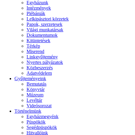
Egyházunk
Intézmények
Plébániák
Lelkipásztori körzetek
Papok, szerzetesek
Világi munkatársak
Dokumentumok
Kitüntetések
Térkép
Miserend
Linkgyűjtemény
Nyertes pályázatok
Közbeszerzés
Adatvédelem
Gyűjteményeink
Bemutatás
Könyvtár
Múzeum
Levéltár
Videósorozat
Történelmünk
Egyházmegyénk
Püspökök
Segédpüspökök
Hitvallóink