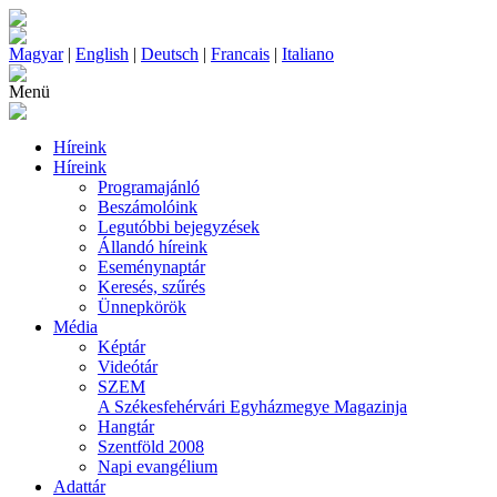
Magyar
|
English
|
Deutsch
|
Francais
|
Italiano
Menü
Híreink
Híreink
Programajánló
Beszámolóink
Legutóbbi bejegyzések
Állandó híreink
Eseménynaptár
Keresés, szűrés
Ünnepkörök
Média
Képtár
Videótár
SZEM
A Székesfehérvári Egyházmegye Magazinja
Hangtár
Szentföld 2008
Napi evangélium
Adattár