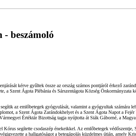
n
- beszámoló
enjárását kérve gyűltek össze az ország számos pontjáról érkező zará
te, a Szent Ágota Plébánia és Sárszentágota Község Önkormányzata kö
 segítik az emlőbetegek gyógyulását, valamint a gyógyultak számára leh
lomot, a Szent Ágota Zarándokhelyet és a Szent Ágota Napot a Fejér V
 Vármegyei Értéktár Bizottság tagja nyújtotta át Siák Gáborné, a Magy
l Kórus segítette csodaszép énekeikkel. Az emlőbetegek védőszentje, 
égigvezette a hallgatóságot a betegápolás küzdelmes útján, amely Kriszt