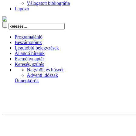
Válogatott bibliográfia
Lapozó
Programajánló
Beszámolóink
Legutóbbi bejegyzések
Állandó híreink
Eseménynaptár
Keresés, szűrés
Nagyböjt és húsvét
Adventi időszak
Ünnepkörök