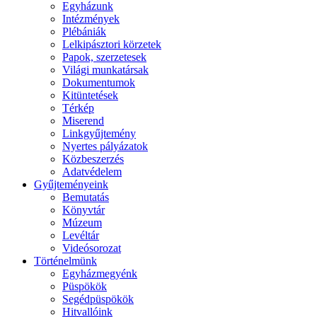
Egyházunk
Intézmények
Plébániák
Lelkipásztori körzetek
Papok, szerzetesek
Világi munkatársak
Dokumentumok
Kitüntetések
Térkép
Miserend
Linkgyűjtemény
Nyertes pályázatok
Közbeszerzés
Adatvédelem
Gyűjteményeink
Bemutatás
Könyvtár
Múzeum
Levéltár
Videósorozat
Történelmünk
Egyházmegyénk
Püspökök
Segédpüspökök
Hitvallóink