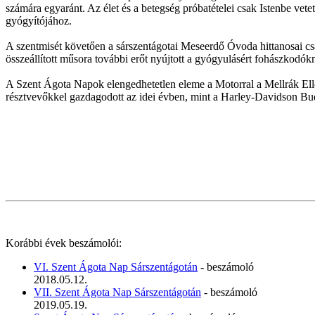
számára egyaránt. Az élet és a betegség próbatételei csak Istenbe vetet
gyógyítójához.
A szentmisét követően a sárszentágotai Meseerdő Óvoda hittanosai cs
összeállított műsora további erőt nyújtott a gyógyulásért fohászkodók
A Szent Ágota Napok elengedhetetlen eleme a Motorral a Mellrák Ellen
résztvevőkkel gazdagodott az idei évben, mint a Harley-Davidson Bud
Korábbi évek beszámolói:
VI. Szent Ágota Nap Sárszentágotán
- beszámoló
2018.05.12.
VII. Szent Ágota Nap Sárszentágotán
- beszámoló
2019.05.19.