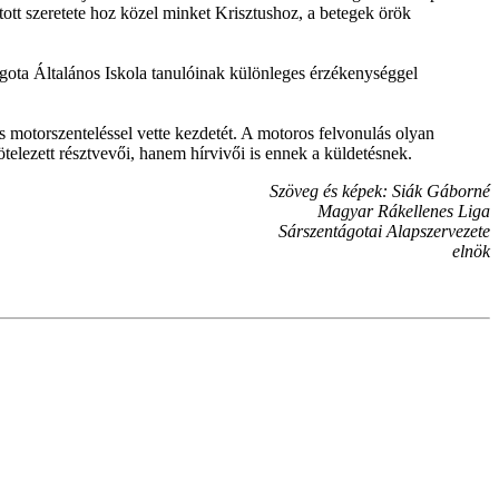
ított szeretete hoz közel minket Krisztushoz, a betegek örök
gota Általános Iskola tanulóinak különleges érzékenységgel
s motorszenteléssel vette kezdetét. A motoros felvonulás olyan
elezett résztvevői, hanem hírvivői is ennek a küldetésnek.
Szöveg és képek: Siák Gáborné
Magyar Rákellenes Liga
Sárszentágotai Alapszervezete
elnök