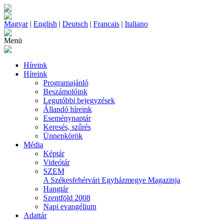
Magyar
|
English
|
Deutsch
|
Francais
|
Italiano
Menü
Híreink
Híreink
Programajánló
Beszámolóink
Legutóbbi bejegyzések
Állandó híreink
Eseménynaptár
Keresés, szűrés
Ünnepkörök
Média
Képtár
Videótár
SZEM
A Székesfehérvári Egyházmegye Magazinja
Hangtár
Szentföld 2008
Napi evangélium
Adattár