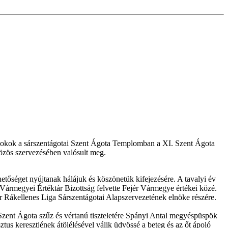
ndokok a sárszentágotai Szent Ágota Templomban a XI. Szent Ágota
zös szervezésében valósult meg.
etőséget nyújtanak hálájuk és köszönetük kifejezésére. A tavalyi év
ármegyei Értéktár Bizottság felvette Fejér Vármegye értékei közé.
ar Rákellenes Liga Sárszentágotai Alapszervezetének elnöke részére.
Szent Ágota szűz és vértanú tiszteletére Spányi Antal megyéspüspök
us keresztjének átölélésével válik üdvössé a beteg és az őt ápoló