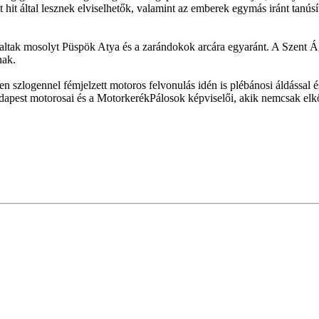
t hit által lesznek elviselhetők, valamint az emberek egymás iránt tanús
altak mosolyt Püspök Atya és a zarándokok arcára egyaránt. A Szent Á
nak.
 szlogennel fémjelzett motoros felvonulás idén is plébánosi áldással é
apest motorosai és a MotorkerékPálosok képviselői, akik nemcsak elköt