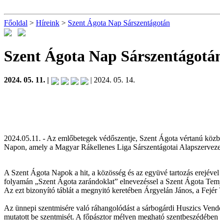
Főoldal
>
Híreink
>
Szent Ágota Nap Sárszentágotán
Szent Ágota Nap Sárszentágotá
2024. 05. 11. |
| 2024. 05. 14.
2024.05.11. - Az emlőbetegek védőszentje, Szent Ágota vértanú közb
Napon, amely a Magyar Rákellenes Liga Sárszentágotai Alapszerveze
A Szent Ágota Napok a hit, a közösség és az együvé tartozás erejével
folyamán „Szent Ágota zarándoklat” elnevezéssel a Szent Ágota Temp
Az ezt bizonyító táblát a megnyitó keretében Árgyelán János, a Fejér
Az ünnepi szentmisére való ráhangolódást a sárbogárdi Huszics Vende
mutatott be szentmisét. A főpásztor mélyen megható szentbeszédében v