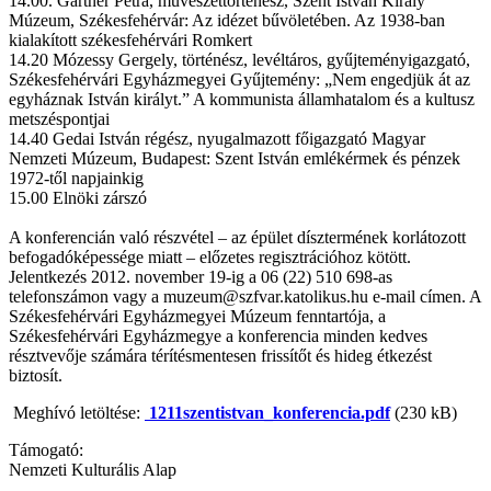
14.00. Gärtner Petra, művészettörténész, Szent István Király
Múzeum, Székesfehérvár: Az idézet bűvöletében. Az 1938-ban
kialakított székesfehérvári Romkert
14.20 Mózessy Gergely, történész, levéltáros, gyűjteményigazgató,
Székesfehérvári Egyházmegyei Gyűjtemény: „Nem engedjük át az
egyháznak István királyt.” A kommunista államhatalom és a kultusz
metszéspontjai
14.40 Gedai István régész, nyugalmazott főigazgató Magyar
Nemzeti Múzeum, Budapest: Szent István emlékérmek és pénzek
1972-től napjainkig
15.00 Elnöki zárszó
A konferencián való részvétel – az épület dísztermének korlátozott
befogadóképessége miatt – előzetes regisztrációhoz kötött.
Jelentkezés 2012. november 19-ig a 06 (22) 510 698-as
telefonszámon vagy a muzeum@szfvar.katolikus.hu e-mail címen. A
Székesfehérvári Egyházmegyei Múzeum fenntartója, a
Székesfehérvári Egyházmegye a konferencia minden kedves
résztvevője számára térítésmentesen frissítőt és hideg étkezést
biztosít.
Meghívó letöltése:
1211szentistvan_konferencia.pdf
(230 kB)
Támogató:
Nemzeti Kulturális Alap