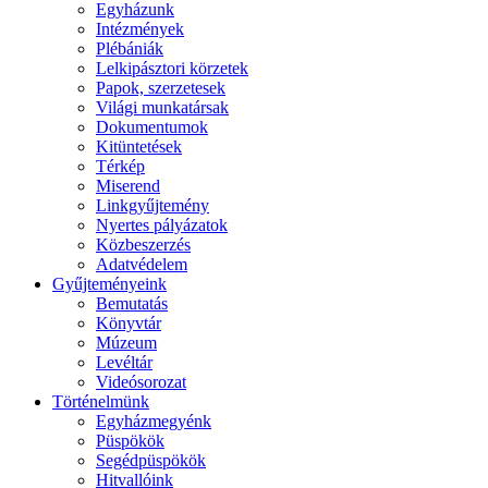
Egyházunk
Intézmények
Plébániák
Lelkipásztori körzetek
Papok, szerzetesek
Világi munkatársak
Dokumentumok
Kitüntetések
Térkép
Miserend
Linkgyűjtemény
Nyertes pályázatok
Közbeszerzés
Adatvédelem
Gyűjteményeink
Bemutatás
Könyvtár
Múzeum
Levéltár
Videósorozat
Történelmünk
Egyházmegyénk
Püspökök
Segédpüspökök
Hitvallóink