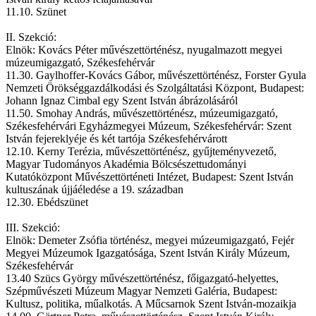
11.10. Szünet
II. Szekció:
Elnök: Kovács Péter művészettörténész, nyugalmazott megyei
múzeumigazgató, Székesfehérvár
11.30. Gaylhoffer-Kovács Gábor, művészettörténész, Forster Gyula
Nemzeti Örökséggazdálkodási és Szolgáltatási Központ, Budapest:
Johann Ignaz Cimbal egy Szent István ábrázolásáról
11.50. Smohay András, művészettörténész, múzeumigazgató,
Székesfehérvári Egyházmegyei Múzeum, Székesfehérvár: Szent
István fejereklyéje és két tartója Székesfehérvárott
12.10. Kerny Terézia, művészettörténész, gyűjteményvezető,
Magyar Tudományos Akadémia Bölcsészettudományi
Kutatóközpont Művészettörténeti Intézet, Budapest: Szent István
kultuszának újjáéledése a 19. században
12.30. Ebédszünet
III. Szekció:
Elnök: Demeter Zsófia történész, megyei múzeumigazgató, Fejér
Megyei Múzeumok Igazgatósága, Szent István Király Múzeum,
Székesfehérvár
13.40 Szücs György művészettörténész, főigazgató-helyettes,
Szépművészeti Múzeum Magyar Nemzeti Galéria, Budapest:
Kultusz, politika, műalkotás. A Műcsarnok Szent István-mozaikja