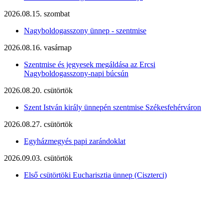
2026.08.15. szombat
Nagyboldogasszony ünnep - szentmise
2026.08.16. vasárnap
Szentmise és jegyesek megáldása az Ercsi
Nagyboldogasszony-napi búcsún
2026.08.20. csütörtök
Szent István király ünnepén szentmise Székesfehérváron
2026.08.27. csütörtök
Egyházmegyés papi zarándoklat
2026.09.03. csütörtök
Első csütörtöki Eucharisztia ünnep (Ciszterci)