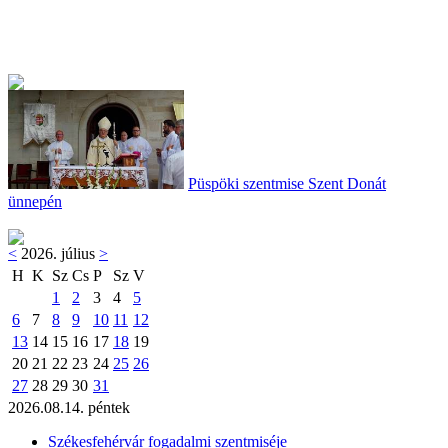
Püspöki szentmise Szent Donát
ünnepén
<
2026. július
>
H
K
Sz
Cs
P
Sz
V
1
2
3
4
5
6
7
8
9
10
11
12
13
14
15
16
17
18
19
20
21
22
23
24
25
26
27
28
29
30
31
2026.08.14. péntek
Székesfehérvár fogadalmi szentmiséje