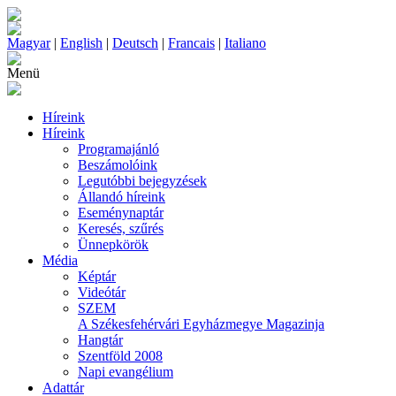
Magyar
|
English
|
Deutsch
|
Francais
|
Italiano
Menü
Híreink
Híreink
Programajánló
Beszámolóink
Legutóbbi bejegyzések
Állandó híreink
Eseménynaptár
Keresés, szűrés
Ünnepkörök
Média
Képtár
Videótár
SZEM
A Székesfehérvári Egyházmegye Magazinja
Hangtár
Szentföld 2008
Napi evangélium
Adattár