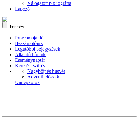
Válogatott bibliográfia
Lapozó
Programajánló
Beszámolóink
Legutóbbi bejegyzések
Állandó híreink
Eseménynaptár
Keresés, szűrés
Nagyböjt és húsvét
Adventi időszak
Ünnepkörök