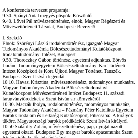
A konferencia tervezett programja:
9.30. Spányi Antal megyés püspök: Köszöntő
9.40. Lővei Pál művészettörténész, elnök, Magyar Régészeti és
Művészettörténeti Társulat, Budapest: Bevezető
I. Szekció
Elnök: Szörényi László irodalomtörténész, igazgató Magyar
Tudományos Akadémia Bölcsészettudományi Kutatóközpont
Irodalomtudományi Intézet, Budapest
9.50. Thoroczkay Gábor, történész, egyetemi adjunktus, Eötvös
Loránd Tudományegyetem Bölcsészettudományi Kar Történeti
Intézet Középkori és Kora Újkori Magyar Történeti Tanszék,
Budapest: Szent István legendái
10.10. Havasi Krisztina, művészettörténész, tudományos munkatárs,
Magyar Tudományos Akadémia Bölcsészettudományi
Kutatóközpont Művészettörténeti Intézet Budapest: 11. századi
faragványtöredékek a Szent István sír környékéről
10.30. Maczák Ibolya, irodalomtörténész, tudományos munkatárs,
Magyar Tudomány Akadémia – Pázmány Péter Katolikus Egyetem
Barokk Irodalom és Lelkiség Kutatócsoport, Piliscsaba: A királyok
tüköre. Magyarországi barokk prédikációk Szent István királyról
10.50 Szilárdfy Zoltán, művészettörténész, pap, nyugalmazott
egyetemi oktató, Budapest: Egy magyar barokk apácamunka Szent
István király kettős felajánlásával