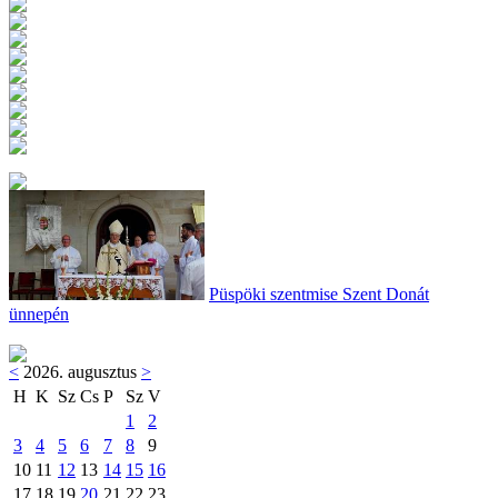
Püspöki szentmise Szent Donát
ünnepén
<
2026. augusztus
>
H
K
Sz
Cs
P
Sz
V
1
2
3
4
5
6
7
8
9
10
11
12
13
14
15
16
17
18
19
20
21
22
23