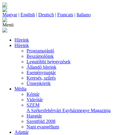
Magyar
|
English
|
Deutsch
|
Francais
|
Italiano
Menü
Híreink
Híreink
Programajánló
Beszámolóink
Legutóbbi bejegyzések
Állandó híreink
Eseménynaptár
Keresés, szűrés
Ünnepkörök
Média
Képtár
Videótár
SZEM
A Székesfehérvári Egyházmegye Magazinja
Hangtár
Szentföld 2008
Napi evangélium
Adattár