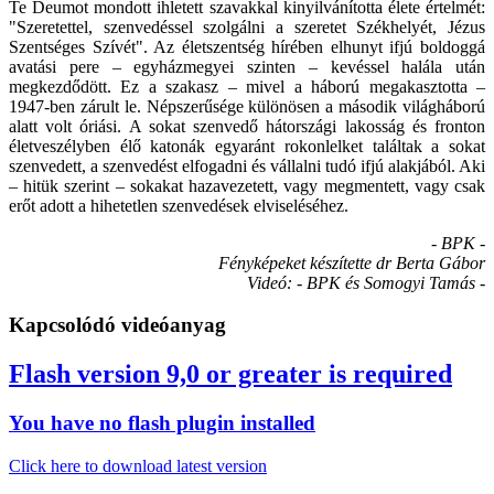
Te Deumot mondott ihletett szavakkal kinyilvánította élete értelmét:
"Szeretettel, szenvedéssel szolgálni a szeretet Székhelyét, Jézus
Szentséges Szívét". Az életszentség hírében elhunyt ifjú boldoggá
avatási pere – egyházmegyei szinten – kevéssel halála után
megkezdődött. Ez a szakasz – mivel a háború megakasztotta –
1947-ben zárult le. Népszerűsége különösen a második világháború
alatt volt óriási. A sokat szenvedő hátországi lakosság és fronton
életveszélyben élő katonák egyaránt rokonlelket találtak a sokat
szenvedett, a szenvedést elfogadni és vállalni tudó ifjú alakjából. Aki
– hitük szerint – sokakat hazavezetett, vagy megmentett, vagy csak
erőt adott a hihetetlen szenvedések elviseléséhez.
- BPK -
Fényképeket készítette dr Berta Gábor
Videó: - BPK és Somogyi Tamás -
Kapcsolódó videóanyag
Flash version 9,0 or greater is required
You have no flash plugin installed
Click here to download latest version