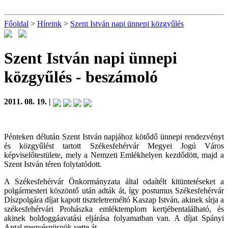
Főoldal
>
Híreink
>
Szent István napi ünnepi közgyűlés
Szent István napi ünnepi
közgyűlés
- beszámoló
2011. 08. 19. |
Pénteken délután Szent István napjához kötődő ünnepi rendezvényt
és közgyűlést tartott Székesfehérvár Megyei Jogú Város
képviselőtestülete, mely a Nemzeti Emlékhelyen kezdődött, majd a
Szent István téren folytatódott.
A Székesfehérvár Önkormányzata által odaítélt kitüntetéseket a
polgármesteri köszöntő után adták át, így postumus Székesfehérvár
Díszpolgára díjat kapott tiszteletreméltó Kaszap István, akinek sírja a
székesfehérvári Prohászka emléktemplom kertjébentalálható, és
akinek boldoggáavatási eljárása folyamatban van. A díjat Spányi
Antal megyéspüspök vette át.