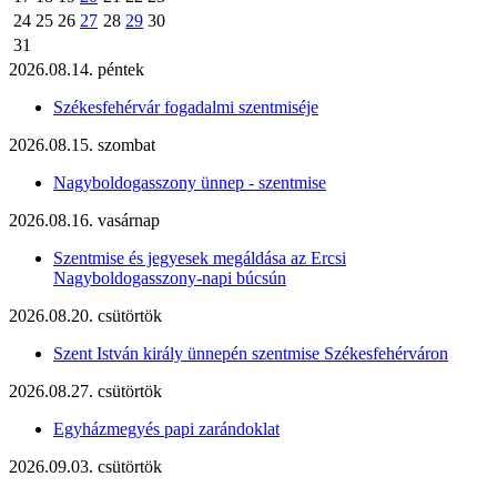
24
25
26
27
28
29
30
31
2026.08.14. péntek
Székesfehérvár fogadalmi szentmiséje
2026.08.15. szombat
Nagyboldogasszony ünnep - szentmise
2026.08.16. vasárnap
Szentmise és jegyesek megáldása az Ercsi
Nagyboldogasszony-napi búcsún
2026.08.20. csütörtök
Szent István király ünnepén szentmise Székesfehérváron
2026.08.27. csütörtök
Egyházmegyés papi zarándoklat
2026.09.03. csütörtök