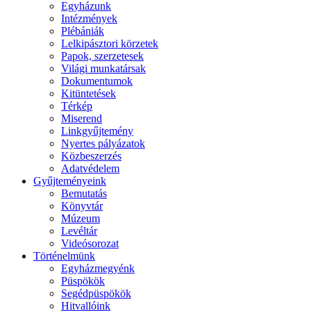
Egyházunk
Intézmények
Plébániák
Lelkipásztori körzetek
Papok, szerzetesek
Világi munkatársak
Dokumentumok
Kitüntetések
Térkép
Miserend
Linkgyűjtemény
Nyertes pályázatok
Közbeszerzés
Adatvédelem
Gyűjteményeink
Bemutatás
Könyvtár
Múzeum
Levéltár
Videósorozat
Történelmünk
Egyházmegyénk
Püspökök
Segédpüspökök
Hitvallóink