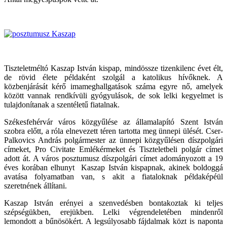
Tiszteletméltó Kaszap István kispap, mindössze tizenkilenc évet élt,
de rövid élete példaként szolgál a katolikus hívőknek. A
közbenjárását kérő imameghallgatások száma egyre nő, amelyek
között vannak rendkívüli gyógyulások, de sok lelki kegyelmet is
tulajdonítanak a szentéletű fiatalnak.
Székesfehérvár város közgyűlése az államalapító Szent István
szobra előtt, a róla elnevezett téren tartotta meg ünnepi ülését. Cser-
Palkovics András polgármester az ünnepi közgyűlésen díszpolgári
címeket, Pro Civitate Emlékérmeket és Tiszteletbeli polgár címet
adott át. A város posztumusz díszpolgári címet adományozott a 19
éves korában elhunyt Kaszap István kispapnak, akinek boldoggá
avatása folyamatban van, s akit a fiataloknak példaképéül
szeretnének állítani.
Kaszap István erényei a szenvedésben bontakoztak ki teljes
szépségükben, erejükben. Lelki végrendeletében mindenről
lemondott a bűnösökért. A legsúlyosabb fájdalmak közt is naponta