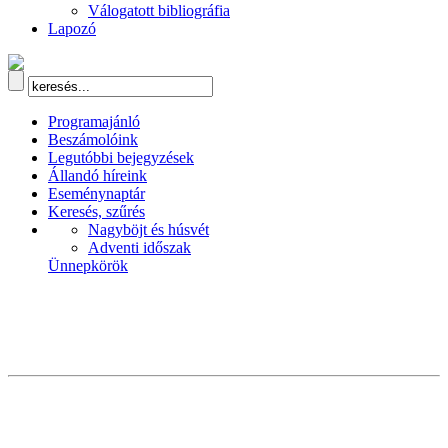
Válogatott bibliográfia
Lapozó
Programajánló
Beszámolóink
Legutóbbi bejegyzések
Állandó híreink
Eseménynaptár
Keresés, szűrés
Nagyböjt és húsvét
Adventi időszak
Ünnepkörök