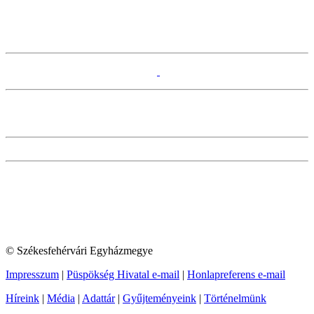
© Székesfehérvári Egyházmegye
Impresszum
|
Püspökség Hivatal e-mail
|
Honlapreferens e-mail
Híreink
|
Média
|
Adattár
|
Gyűjteményeink
|
Történelmünk