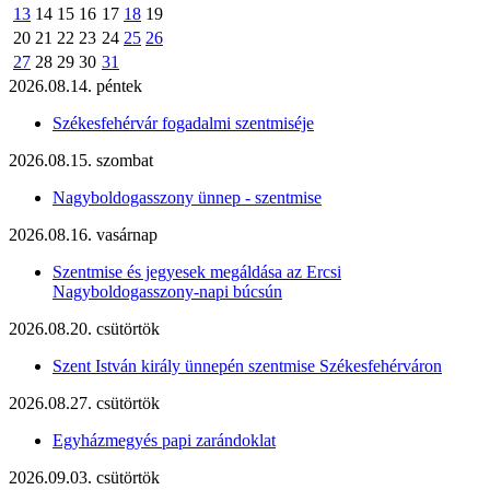
13
14
15
16
17
18
19
20
21
22
23
24
25
26
27
28
29
30
31
2026.08.14. péntek
Székesfehérvár fogadalmi szentmiséje
2026.08.15. szombat
Nagyboldogasszony ünnep - szentmise
2026.08.16. vasárnap
Szentmise és jegyesek megáldása az Ercsi
Nagyboldogasszony-napi búcsún
2026.08.20. csütörtök
Szent István király ünnepén szentmise Székesfehérváron
2026.08.27. csütörtök
Egyházmegyés papi zarándoklat
2026.09.03. csütörtök