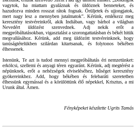
vagytok, ha miattam gyaláznak és üldöznek benneteket, és
hazudozva minden rosszat rátok fognak. Örüljetek és ujjongjatok,
mert nagy lesz a mennyben jutalmatok”. Kérünk, emlékezz meg
keresztény testvéreinkről, akik Indiában, vagy bárhol a világban
Nevedért üldözést szenvednek. Adj nekik erőt a
megpróbáltatásokban, vigasztalást a szorongattatásban és békét hitük
megvallásához. Kérünk, add meg üldözött testvéreinknek, hogy
tanúságtételükben szilárdan kitartsanak, és folytonos békében
élhessenek.
Istenünk, Te azt is tudod mennyi megpróbáltatás éri nemzetünket:
erkölcsi, szellemi és anyagi téren egyaránt. Kérünk, adj megtérést a
népünknek, erőt a nehézségek elviseléséhez, hűséget keresztény
gyökereinkhez. Add, hogy békében és felebaráti szeretetben
élhessünk egymással és a körülöttünk élő népekkel, Krisztus, a mi
Urunk által. Ámen.
Fényképeket készítette Ugrits Tamás