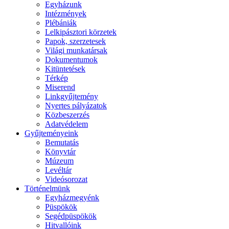
Egyházunk
Intézmények
Plébániák
Lelkipásztori körzetek
Papok, szerzetesek
Világi munkatársak
Dokumentumok
Kitüntetések
Térkép
Miserend
Linkgyűjtemény
Nyertes pályázatok
Közbeszerzés
Adatvédelem
Gyűjteményeink
Bemutatás
Könyvtár
Múzeum
Levéltár
Videósorozat
Történelmünk
Egyházmegyénk
Püspökök
Segédpüspökök
Hitvallóink