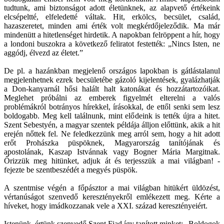
tudtunk, ami biztonságot adott életünknek, az alapvető értékeink
elcsépeltté, elfeledetté váltak. Hit, erkölcs, becsület, család,
hazaszeretet, minden ami érték volt megkérdőjeleződik. Ma már
mindenütt a hitetlenséget hirdetik. A napokban felröppent a hír, hogy
a londoni buszokra a következő feliratot festették: „Nincs Isten, ne
aggódj, élvezd az életet.”
De pl. a hazánkban megjelenő országos lapokban is gátlástalanul
megjelenhetnek ezrek becsületébe gázoló kijelentések, gyalázhatják
a Don-kanyarnál hősi halált halt katonákat és hozzátartozóikat.
Meglehet próbálni az emberek figyelmét elterelni a valós
problémákról botrányos hírekkel, írásokkal, de ettől senki sem lesz
boldogabb. Meg kell találnunk, mint elődeink is tették újra a hitet.
Szent Sebestyén, a magyar szentek példája álljon előttünk, akik a hit
erején nőttek fel. Ne feledkezzünk meg arról sem, hogy a hit adott
erőt Prohászka püspöknek, Magyarország tanítójának és
apostolának, Kaszap Istvánnak vagy Bogner Mária Margitnak.
Őrizzük meg hitünket, adjuk át és terjesszük a mai világban! -
fejezte be szentbeszédét a megyés püspök.
A szentmise végén a főpásztor a mai világban hitükért üldözést,
vértanúságot szenvedő keresztényekről emlékezett meg. Kérte a
híveket, hogy imádkozzanak vele a XXI. század keresztényeiért.
Istenünk, értünk szenvedő Szent Fiad így tanított minket: „Boldogok