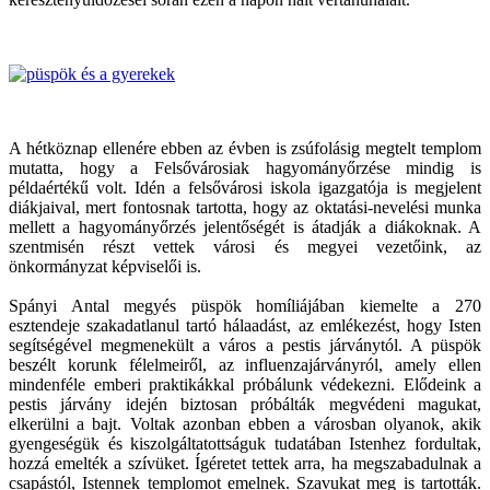
A hétköznap ellenére ebben az évben is zsúfolásig megtelt templom
mutatta, hogy a Felsővárosiak hagyományőrzése mindig is
példaértékű volt. Idén a felsővárosi iskola igazgatója is megjelent
diákjaival, mert fontosnak tartotta, hogy az oktatási-nevelési munka
mellett a hagyományőrzés jelentőségét is átadják a diákoknak. A
szentmisén részt vettek városi és megyei vezetőink, az
önkormányzat képviselői is.
Spányi Antal megyés püspök homíliájában kiemelte a 270
esztendeje szakadatlanul tartó hálaadást, az emlékezést, hogy Isten
segítségével megmenekült a város a pestis járványtól. A püspök
beszélt korunk félelmeiről, az influenzajárványról, amely ellen
mindenféle emberi praktikákkal próbálunk védekezni. Elődeink a
pestis járvány idején biztosan próbálták megvédeni magukat,
elkerülni a bajt. Voltak azonban ebben a városban olyanok, akik
gyengeségük és kiszolgáltatottságuk tudatában Istenhez fordultak,
hozzá emelték a szívüket. Ígéretet tettek arra, ha megszabadulnak a
csapástól, Istennek templomot emelnek. Szavukat meg is tartották.