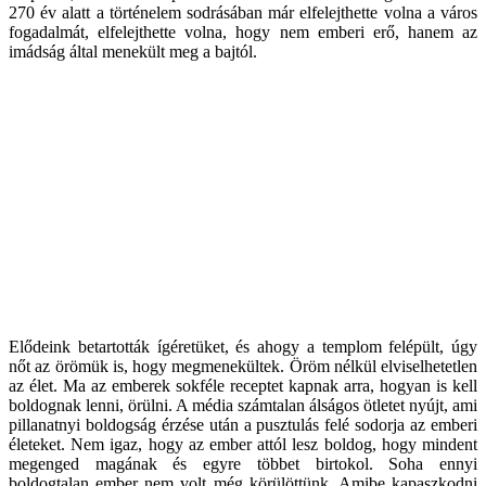
270 év alatt a történelem sodrásában már elfelejthette volna a város
fogadalmát, elfelejthette volna, hogy nem emberi erő, hanem az
imádság által menekült meg a bajtól.
Elődeink betartották ígéretüket, és ahogy a templom felépült, úgy
nőt az örömük is, hogy megmenekültek. Öröm nélkül elviselhetetlen
az élet. Ma az emberek sokféle receptet kapnak arra, hogyan is kell
boldognak lenni, örülni. A média számtalan álságos ötletet nyújt, ami
pillanatnyi boldogság érzése után a pusztulás felé sodorja az emberi
életeket. Nem igaz, hogy az ember attól lesz boldog, hogy mindent
megenged magának és egyre többet birtokol. Soha ennyi
boldogtalan ember nem volt még körülöttünk. Amibe kapaszkodni