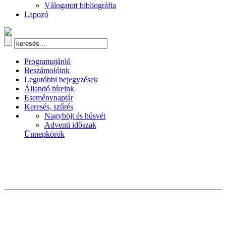
Válogatott bibliográfia
Lapozó
Programajánló
Beszámolóink
Legutóbbi bejegyzések
Állandó híreink
Eseménynaptár
Keresés, szűrés
Nagyböjt és húsvét
Adventi időszak
Ünnepkörök