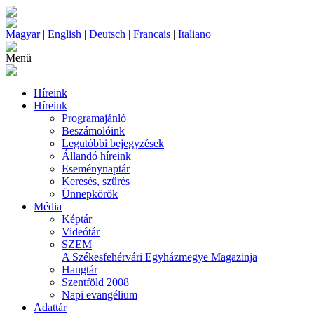
Magyar
|
English
|
Deutsch
|
Francais
|
Italiano
Menü
Híreink
Híreink
Programajánló
Beszámolóink
Legutóbbi bejegyzések
Állandó híreink
Eseménynaptár
Keresés, szűrés
Ünnepkörök
Média
Képtár
Videótár
SZEM
A Székesfehérvári Egyházmegye Magazinja
Hangtár
Szentföld 2008
Napi evangélium
Adattár