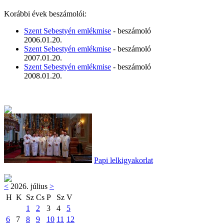
Korábbi évek beszámolói:
Szent Sebestyén emlékmise
- beszámoló
2006.01.20.
Szent Sebestyén emlékmise
- beszámoló
2007.01.20.
Szent Sebestyén emlékmise
- beszámoló
2008.01.20.
Papi lelkigyakorlat
<
2026. július
>
H
K
Sz
Cs
P
Sz
V
1
2
3
4
5
6
7
8
9
10
11
12