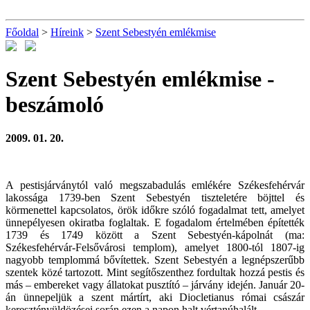
Főoldal
>
Híreink
>
Szent Sebestyén emlékmise
Szent Sebestyén emlékmise
-
beszámoló
2009. 01. 20.
A pestisjárványtól való megszabadulás emlékére Székesfehérvár
lakossága 1739-ben Szent Sebestyén tiszteletére böjttel és
körmenettel kapcsolatos, örök időkre szóló fogadalmat tett, amelyet
ünnepélyesen okiratba foglaltak. E fogadalom értelmében építették
1739 és 1749 között a Szent Sebestyén-kápolnát (ma:
Székesfehérvár-Felsővárosi templom), amelyet 1800-tól 1807-ig
nagyobb templommá bővítettek. Szent Sebestyén a legnépszerűbb
szentek közé tartozott. Mint segítőszenthez fordultak hozzá pestis és
más – embereket vagy állatokat pusztító – járvány idején. Január 20-
án ünnepeljük a szent mártírt, aki Diocletianus római császár
keresztényüldözései során ezen a napon halt vértanúhalált.