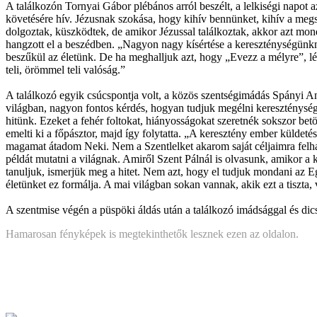
A találkozón Tornyai Gábor plébános arról beszélt, a lelkiségi napot a
követésére hív. Jézusnak szokása, hogy kihív bennünket, kihív a megs
dolgoztak, küszködtek, de amikor Jézussal találkoztak, akkor azt mond
hangzott el a beszédben. „Nagyon nagy kísértése a kereszténységünkn
beszűkül az életünk. De ha meghalljuk azt, hogy „Evezz a mélyre”, lé
teli, örömmel teli valóság.”
A találkozó egyik csúcspontja volt, a közös szentségimádás Spányi A
világban, nagyon fontos kérdés, hogyan tudjuk megélni kereszténységün
hitünk. Ezeket a fehér foltokat, hiányosságokat szeretnék sokszor be
emelti ki a főpásztor, majd így folytatta. „A keresztény ember küldeté
magamat átadom Neki. Nem a Szentlelket akarom saját céljaimra felhas
példát mutatni a világnak. Amiről Szent Pálnál is olvasunk, amikor a
tanuljuk, ismerjük meg a hitet. Nem azt, hogy el tudjuk mondani az Egy
életünket ez formálja. A mai világban sokan vannak, akik ezt a tiszta, 
A szentmise végén a püspöki áldás után a találkozó imádsággal és dics
Hamarosan fényképek is megtekinthetők lesznek ezen az oldalon.