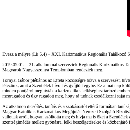
Evezz a mélyre (Lk 5.4) – XXI. Karizmatikus Regionális Találkozó 
2019.05.01. – 21. alkalommal szerveztek Regionális Karizmatikus Ta
Magyarok Nagyasszonya Templomban rendezték meg.
Tornyai Gábor plébános az Effeta közösségre bízva a szervezést, hívt
létezünk, amit a Szentlélek hívott és gyűjtött egybe. Ez a mai nap k
minden pontjáról meghívták a karizmatikus lelkiséghez tartozó embere
megragadott és úgy ragadott meg, hogy rá tudnak csodálkozni saját m
Az alkalmon dicsőítés, tanítás és a szokásostól eltérő formában tanú
Magyar Katolikus Karizmatikus Megújulás Nemzeti Szolgáló Bizottságá
vallottak arról, hogyan szólította meg és hívja ma is őket a Szentlél
szentségimádás mellett gyónásra, lelki beszélgetésekre és közbenjáró 