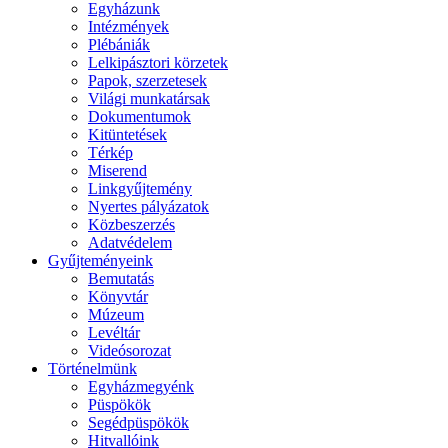
Egyházunk
Intézmények
Plébániák
Lelkipásztori körzetek
Papok, szerzetesek
Világi munkatársak
Dokumentumok
Kitüntetések
Térkép
Miserend
Linkgyűjtemény
Nyertes pályázatok
Közbeszerzés
Adatvédelem
Gyűjteményeink
Bemutatás
Könyvtár
Múzeum
Levéltár
Videósorozat
Történelmünk
Egyházmegyénk
Püspökök
Segédpüspökök
Hitvallóink