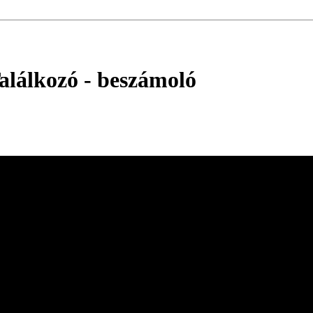
Találkozó
- beszámoló