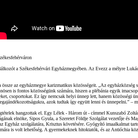
Székesfehérváron
lálkozót a Székesfehérvári Egyházmegyében. Az Evezz a mélyre Lukács e
a össze az egyházmegye karizmatikus közösségeit. „Az egyházközség szá
ülönösen is fontos közösségünk számára, hiszen a plébánia egyik imacsop
ket, csoportokat. Ez így nemcsak helyi ünnep lett, hanem közösségi ün
egajándékozottságukra, azok tudtak így együtt lenni és ünnepelni.” – 
ságtételek hangzottak el. Egy Lélek - Három út - címmel Kunszabó Zoltá
nak elnöke, Sipos Gyula, a Szeretet Földje Szolgálat vezetője és Maga
ek az Egyház szolgálatára, Krisztus követésére. Gyógyító imaalkalmat ta
imára is volt lehetőség. A gyermekeknek hitoktatók, és az Antióchia kö