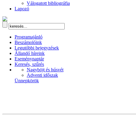
Válogatott bibliográfia
Lapozó
Programajánló
Beszámolóink
Legutóbbi bejegyzések
Állandó híreink
Eseménynaptár
Keresés, szűrés
Nagyböjt és húsvét
Adventi időszak
Ünnepkörök