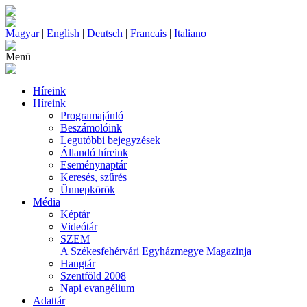
Magyar
|
English
|
Deutsch
|
Francais
|
Italiano
Menü
Híreink
Híreink
Programajánló
Beszámolóink
Legutóbbi bejegyzések
Állandó híreink
Eseménynaptár
Keresés, szűrés
Ünnepkörök
Média
Képtár
Videótár
SZEM
A Székesfehérvári Egyházmegye Magazinja
Hangtár
Szentföld 2008
Napi evangélium
Adattár