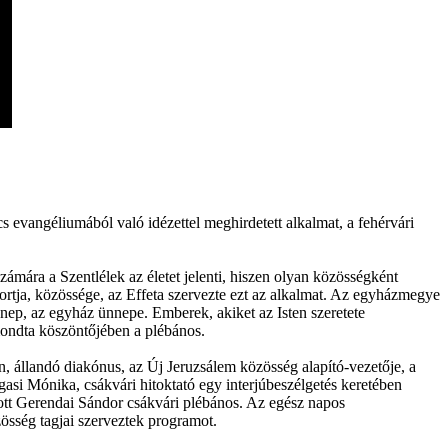
vangéliumából való idézettel meghirdetett alkalmat, a fehérvári
mára a Szentlélek az életet jelenti, hiszen olyan közösségként
ortja, közössége, az Effeta szervezte ezt az alkalmat. Az egyházmegye
nep, az egyház ünnepe. Emberek, akiket az Isten szeretete
mondta köszöntőjében a plébános.
n, állandó diakónus, az Új Jeruzsálem közösség alapító-vezetője, a
si Mónika, csákvári hitoktató egy interjúbeszélgetés keretében
rtott Gerendai Sándor csákvári plébános. Az egész napos
zösség tagjai szerveztek programot.