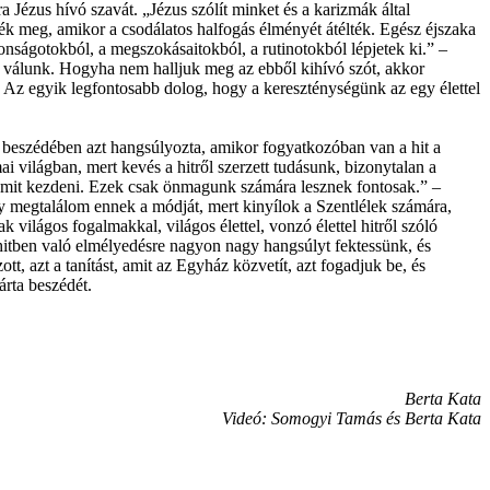
a Jézus hívó szavát. „Jézus szólít minket és a karizmák által
ék meg, amikor a csodálatos halfogás élményét átélték. Egész éjszaka
onságotokból, a megszokásaitokból, a rutinotokból lépjetek ki.” –
á válunk. Hogyha nem halljuk meg az ebből kihívó szót, akkor
. Az egyik legfontosabb dolog, hogy a kereszténységünk az egy élettel
 beszédében azt hangsúlyozta, amikor fogyatkozóban van a hit a
 világban, mert kevés a hitről szerzett tudásunk, bizonytalan a
ud mit kezdeni. Ezek csak önmagunk számára lesznek fontosak.” –
ogy megtalálom ennek a módját, mert kinyílok a Szentlélek számára,
ilágos fogalmakkal, világos élettel, vonzó élettel hitről szóló
 hitben való elmélyedésre nagyon nagy hangsúlyt fektessünk, és
t, azt a tanítást, amit az Egyház közvetít, azt fogadjuk be, és
árta beszédét.
Berta Kata
Videó: Somogyi Tamás és Berta Kata