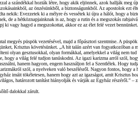
zzal a szándékkal hozták létre, hogy akik eljönnek, azok hallják meg újr
zokásainkból, az önzésünkből, a biztonságunkból. Az apostolok ezt élt
ta nekik: Evezzetek ki a mélyre és vessétek ki újra a hálót, hogy a bizt
ek, de a hétköznapjainknak is az, hogy a rutin és a megszokás rabjaiv
pj ki vagy hagyd a megszokottat, akkor ez az élet felé vezet bennünket
ntal megyés püspök vezetésével, majd a főpásztori szentmise. A püspök
ket, Krisztus követésünket. „A hit talán azért van fogyatkozóban a mai
tölteni olyan gesztusokkal, olyan formákkal, amelyekkel a világ nem t
se, hogy a világ felé tudjon tanúskodni. Az igazi karizma arról szól, h
ználni, hanem hagyom, engem használjon fel a Szentlélek. Hogy tudjak v
 karizmákról szól, a nyelveken való beszélésről. Nagyon fontos, hogy a
ház imáit tökéletesen, hanem hogy azt az igazságot, amit Krisztus hozot
világos, határozott tanítást hiányolják és várják az Egyház részéről.” – z
őítő dalokkal zárult.