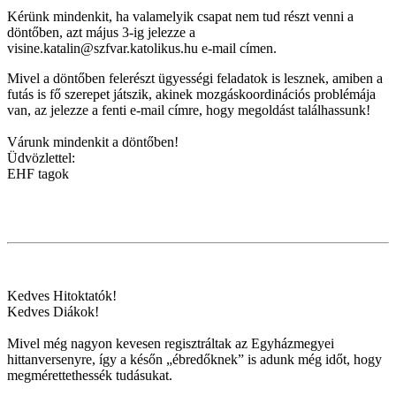
Kérünk mindenkit, ha valamelyik csapat nem tud részt venni a
döntőben, azt május 3-ig jelezze a
visine.katalin@szfvar.katolikus.hu e-mail címen.
Mivel a döntőben felerészt ügyességi feladatok is lesznek, amiben a
futás is fő szerepet játszik, akinek mozgáskoordinációs problémája
van, az jelezze a fenti e-mail címre, hogy megoldást találhassunk!
Várunk mindenkit a döntőben!
Üdvözlettel:
EHF tagok
Kedves Hitoktatók!
Kedves Diákok!
Mivel még nagyon kevesen regisztráltak az Egyházmegyei
hittanversenyre, így a későn „ébredőknek” is adunk még időt, hogy
megmérettethessék tudásukat.