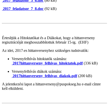
2017_feladatsor_5_6.doc
(80 kB)
2017_feladatsor_7_8.doc
(92 kB)
Értesítjük a Hitoktatókat és a Diákokat, hogy a hittanverseny
regisztrációját meghosszabbítottuk február 15-ig. (EHF)
Az idei, 2017-es hittanversenyhez szükséges tudnivalók:
Versenyfelhívás hitoktatók számára:
2017hittanverseny_felhivas_hitoktatok.pdf
(336 kB)
Versenyfelhívás diákok számára:
2017hittanverseny_felhivas_diakok.pdf
(200 kB)
A jelentkezési lapot a hittanverseny@puspokseg.hu e-mail címre
kell elküldeni.