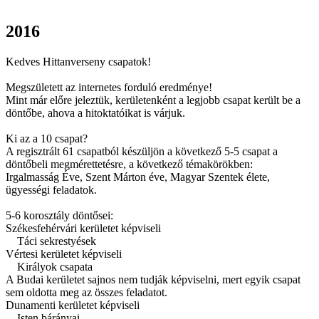
2016
Kedves Hittanverseny csapatok!
Megszületett az internetes forduló eredménye!
Mint már előre jeleztük, kerületenként a legjobb csapat került be a
döntőbe, ahova a hitoktatóikat is várjuk.
Ki az a 10 csapat?
A regisztrált 61 csapatból készüljön a következő 5-5 csapat a
döntőbeli megmérettetésre, a következő témakörökben:
Irgalmasság Éve, Szent Márton éve, Magyar Szentek élete,
ügyességi feladatok.
5-6 korosztály döntősei:
Székesfehérvári kerületet képviseli
Táci sekrestyések
Vértesi kerületet képviseli
Királyok csapata
A Budai kerületet sajnos nem tudják képviselni, mert egyik csapat
sem oldotta meg az összes feladatot.
Dunamenti kerületet képviseli
Isten bárányai