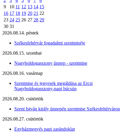
2
3
4
5
6
7
8
9
10
11
12
13
14
15
16
17
18
19
20
21
22
23
24
25
26
27
28
29
30
31
2026.08.14. péntek
Székesfehérvár fogadalmi szentmiséje
2026.08.15. szombat
Nagyboldogasszony ünnep - szentmise
2026.08.16. vasárnap
Szentmise és jegyesek megáldása az Ercsi
Nagyboldogasszony-napi búcsún
2026.08.20. csütörtök
Szent István király ünnepén szentmise Székesfehérváron
2026.08.27. csütörtök
Egyházmegyés papi zarándoklat