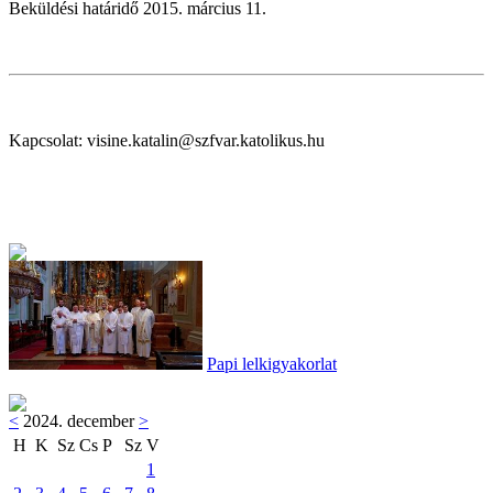
Beküldési határidő 2015. március 11.
Kapcsolat: visine.katalin@szfvar.katolikus.hu
Papi lelkigyakorlat
<
2024. december
>
H
K
Sz
Cs
P
Sz
V
1