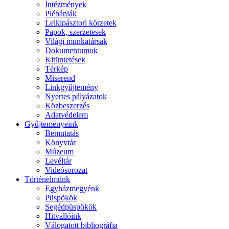
Intézmények
Plébániák
Lelkipásztori körzetek
Papok, szerzetesek
Világi munkatársak
Dokumentumok
Kitüntetések
Térkép
Miserend
Linkgyűjtemény
Nyertes pályázatok
Közbeszerzés
Adatvédelem
Gyűjteményeink
Bemutatás
Könyvtár
Múzeum
Levéltár
Videósorozat
Történelmünk
Egyházmegyénk
Püspökök
Segédpüspökök
Hitvallóink
Válogatott bibliográfia