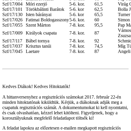
Szf/17/004
Móri ezerjó
5-6. kor.
61,5
Virág 
Szf/17/101
Törökbálinti Barátok
5-6. kor
62,5
Bolla J
Szf/17/130
Isten bárányai
5-6. kor
65,5
Turner
Szf/17/026
Fatimai Boldogasszony
5-6. kor.
60
Simon
Szf/17/055
Szent Márton
7-8. kor.
95,5
Pap Ma
Vámosi
Szf/17/009
Királyok csapata
7-8. kor.
87
Zsuzsa
Szf/17/117
Bábel tornya
7-8. kor.
92
Schmid
Szf/17/037
Krisztus tanúi
7-8. kor.
74,5
Míg T
Szf/17/045
Laetare
7-8. kor.
87
Angeli
Kedves Diákok! Kedves Hitoktatók!
A hittanversenyhez a regisztrációs számokat 2017. február 22-én
minden hitoktatónak kiküldtük. Kérjük, a diákoknak adják meg a
csapatuk regisztrációs számát. A dokumentumokat ki kell nyomtatni,
és csak olvashatóan, kézzel lehet kitölteni. Figyeljenek, hogy a
korosztályuknak megfelelő feladatlapot töltsék ki!
A feladat lapokra az előzetesen e-mailen megkapott regisztrációs