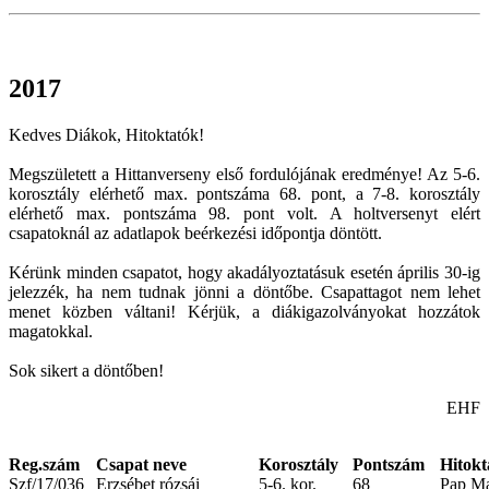
2017
Kedves Diákok, Hitoktatók!
Megszületett a Hittanverseny első fordulójának eredménye! Az 5-6.
korosztály elérhető max. pontszáma 68. pont, a 7-8. korosztály
elérhető max. pontszáma 98. pont volt. A holtversenyt elért
csapatoknál az adatlapok beérkezési időpontja döntött.
Kérünk minden csapatot, hogy akadályoztatásuk esetén április 30-ig
jelezzék, ha nem tudnak jönni a döntőbe. Csapattagot nem lehet
menet közben váltani! Kérjük, a diákigazolványokat hozzátok
magatokkal.
Sok sikert a döntőben!
EHF
Reg.szám
Csapat neve
Korosztály
Pontszám
Hitokt
Szf/17/036
Erzsébet rózsái
5-6. kor.
68
Pap Ma