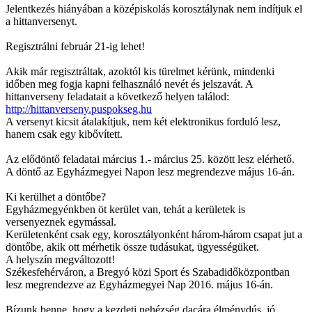
Jelentkezés hiányában a középiskolás korosztálynak nem indítjuk el
a hittanversenyt.
Regisztrálni február 21-ig lehet!
Akik már regisztráltak, azoktól kis türelmet kérünk, mindenki
időben meg fogja kapni felhasználó nevét és jelszavát. A
hittanverseny feladatait a következő helyen találod:
http://hittanverseny.puspokseg.hu
A versenyt kicsit átalakítjuk, nem két elektronikus forduló lesz,
hanem csak egy kibővített.
Az elődöntő feladatai március 1.- március 25. között lesz elérhető.
A döntő az Egyházmegyei Napon lesz megrendezve május 16-án.
Ki kerülhet a döntőbe?
Egyházmegyénkben öt kerület van, tehát a kerületek is
versenyeznek egymással.
Kerületenként csak egy, korosztályonként három-három csapat jut a
döntőbe, akik ott mérhetik össze tudásukat, ügyességüket.
A helyszín megváltozott!
Székesfehérváron, a Bregyó közi Sport és Szabadidőközpontban
lesz megrendezve az Egyházmegyei Nap 2016. május 16-án.
Bízunk benne, hogy a kezdeti nehézség dacára élménydús, jó