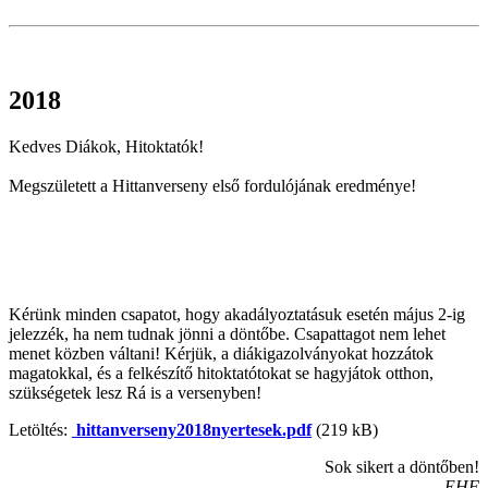
2018
Kedves Diákok, Hitoktatók!
Megszületett a Hittanverseny első fordulójának eredménye!
Kérünk minden csapatot, hogy akadályoztatásuk esetén május 2-ig
jelezzék, ha nem tudnak jönni a döntőbe. Csapattagot nem lehet
menet közben váltani! Kérjük, a diákigazolványokat hozzátok
magatokkal, és a felkészítő hitoktatótokat se hagyjátok otthon,
szükségetek lesz Rá is a versenyben!
Letöltés:
hittanverseny2018nyertesek.pdf
(219 kB)
Sok sikert a döntőben!
EHF