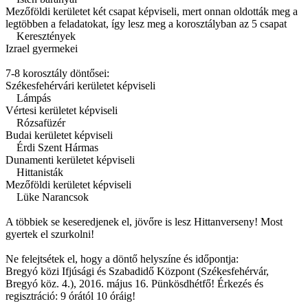
Mezőföldi kerületet két csapat képviseli, mert onnan oldották meg a
legtöbben a feladatokat, így lesz meg a korosztályban az 5 csapat
Keresztények
Izrael gyermekei
7-8 korosztály döntősei:
Székesfehérvári kerületet képviseli
Lámpás
Vértesi kerületet képviseli
Rózsafüzér
Budai kerületet képviseli
Érdi Szent Hármas
Dunamenti kerületet képviseli
Hittanisták
Mezőföldi kerületet képviseli
Lüke Narancsok
A többiek se keseredjenek el, jövőre is lesz Hittanverseny! Most
gyertek el szurkolni!
Ne felejtsétek el, hogy a döntő helyszíne és időpontja:
Bregyó közi Ifjúsági és Szabadidő Központ (Székesfehérvár,
Bregyó köz. 4.), 2016. május 16. Pünkösdhétfő! Érkezés és
regisztráció: 9 órától 10 óráig!