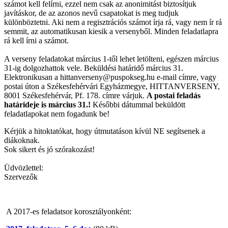
számot kell felírni, ezzel nem csak az anonimitást biztosítjuk
javításkor, de az azonos nevű csapatokat is meg tudjuk
különböztetni. Aki nem a regisztrációs számot írja rá, vagy nem ír rá
semmit, az automatikusan kiesik a versenyből. Minden feladatlapra
rá kell írni a számot.
A verseny feladatokat március 1-től lehet letölteni, egészen március
31-ig dolgozhattok vele. Beküldési határidő március 31.
Elektronikusan a hittanverseny@puspokseg.hu e-mail címre, vagy
postai úton a Székesfehérvári Egyházmegye, HITTANVERSENY,
8001 Székesfehérvár, Pf. 178. címre várjuk.
A postai feladás
határideje is március 31.!
Későbbi dátummal beküldött
feladatlapokat nem fogadunk be!
Kérjük a hitoktatókat, hogy útmutatáson kívül NE segítsenek a
diákoknak.
Sok sikert és jó szórakozást!
Üdvözlettel:
Szervezők
A 2017-es feladatsor korosztályonként: