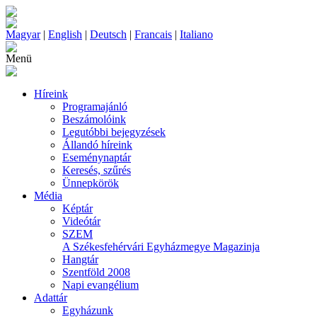
Magyar
|
English
|
Deutsch
|
Francais
|
Italiano
Menü
Híreink
Programajánló
Beszámolóink
Legutóbbi bejegyzések
Állandó híreink
Eseménynaptár
Keresés, szűrés
Ünnepkörök
Média
Képtár
Videótár
SZEM
A Székesfehérvári Egyházmegye Magazinja
Hangtár
Szentföld 2008
Napi evangélium
Adattár
Egyházunk