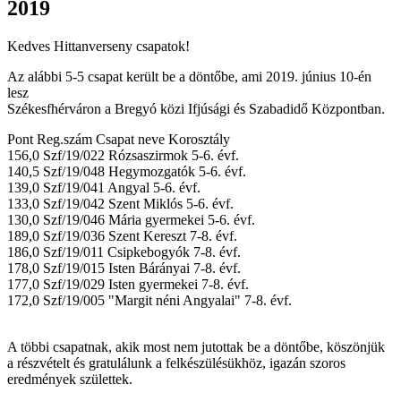
2019
Kedves Hittanverseny csapatok!
Az alábbi 5-5 csapat került be a döntőbe, ami 2019. június 10-én
lesz
Székesfhérváron a Bregyó közi Ifjúsági és Szabadidő Központban.
Pont Reg.szám Csapat neve Korosztály
156,0 Szf/19/022 Rózsaszirmok 5-6. évf.
140,5 Szf/19/048 Hegymozgatók 5-6. évf.
139,0 Szf/19/041 Angyal 5-6. évf.
133,0 Szf/19/042 Szent Miklós 5-6. évf.
130,0 Szf/19/046 Mária gyermekei 5-6. évf.
189,0 Szf/19/036 Szent Kereszt 7-8. évf.
186,0 Szf/19/011 Csipkebogyók 7-8. évf.
178,0 Szf/19/015 Isten Bárányai 7-8. évf.
177,0 Szf/19/029 Isten gyermekei 7-8. évf.
172,0 Szf/19/005 "Margit néni Angyalai" 7-8. évf.
A többi csapatnak, akik most nem jutottak be a döntőbe, köszönjük
a részvételt és gratulálunk a felkészülésükhöz, igazán szoros
eredmények születtek.