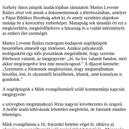
Székely János püspök laudációjában rámutatott: Martos Levente
Balázs részt vett annak a dokumentumnak a létrehozásában, amelyet
a Pápai Biblikus Bizottság adott ki, és amely szentírási alapokon
mutatja be a keresztény emberképet. Manapság sok támadás éri ezt a
megközelítést, megkérdőjelezve a házasság és a család intézményét,
az emberi élet szentségét.
Martos Levente Balázs esztergom-budapesti segédpüspök
beszédében elmesélt egy történetet. Amikor pályakezdő
teológusként egy idős jezsuitának megemlítette, hogy szeretne
létrehozni valamit, az megjegyezte: „Jó, ha írsz valamit fiatalon, mert
akkor megöregedve lesz min mosolyognod.” A díjazott kiemelte:
„Szeretném a Jóistennek megköszönni, hogy megtanulhattam
beszélni, írni, és olyasmiről beszélhetek, írhatok, amit komolyan is
gondolok.”
A segédpüspök a Márk evangéliumáról szóló kommentárja kapcsán
megjegyezte:
a szövegben megmutatkozó Jézus nagyon következetes és szigorú.
A belőle áradó kihívásnak lehetetlen megfelelni, de Istennek minden
lehetséges.
Márk evangéliuma a 16. fejezettel hirtelen véget ér, rábízva az