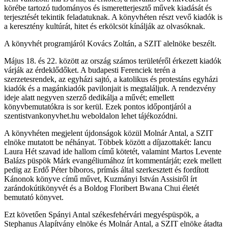
körébe tartozó tudományos és ismeretterjesztő művek kiadását és
terjesztését tekintik feladatuknak. A könyvhéten részt vevő kiadók is
a keresztény kultúrát, hitet és erkölcsöt kínálják az olvasóknak.
A könyvhét programjáról Kovács Zoltán, a SZIT alelnöke beszélt.
Május 18. és 22. között az ország számos területéről érkezett kiadók
várják az érdeklődőket. A budapesti Ferenciek terén a
szerzetesrendek, az egyházi sajtó, a katolikus és protestáns egyházi
kiadók és a magánkiadók pavilonjait is megtaláljuk. A rendezvény
ideje alatt negyven szerző dedikálja a művét; emellett
könyvbemutatókra is sor kerül. Ezek pontos időpontjáról a
szentistvankonyvhet.hu weboldalon lehet tájékozódni.
A könyvhéten megjelent újdonságok közül Molnár Antal, a SZIT
elnöke mutatott be néhányat. Többek között a díjazottakét: Iancu
Laura Hét szavad ide hallom című kötetét, valamint Martos Levente
Balázs püspök Márk evangéliumához írt kommentárját; ezek mellett
pedig az Erdő Péter bíboros, prímás által szerkesztett és fordított
Kánonok könyve című művet, Kuzmányi István Assisiről írt
zarándokútikönyvét és a Boldog Floribert Bwana Chui életét
bemutató könyvet.
Ezt követően Spányi Antal székesfehérvári megyéspüspök, a
Stephanus Alapítvány elnöke és Molnár Antal, a SZIT elnöke átadta