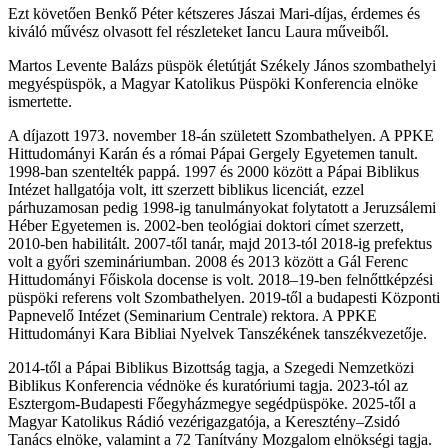
Ezt követően Benkő Péter kétszeres Jászai Mari-díjas, érdemes és
kiváló művész olvasott fel részleteket Iancu Laura műveiből.
Martos Levente Balázs püspök életútját Székely János szombathelyi
megyéspüspök, a Magyar Katolikus Püspöki Konferencia elnöke
ismertette.
A díjazott 1973. november 18-án született Szombathelyen. A PPKE
Hittudományi Karán és a római Pápai Gergely Egyetemen tanult.
1998-ban szentelték pappá. 1997 és 2000 között a Pápai Biblikus
Intézet hallgatója volt, itt szerzett biblikus licenciát, ezzel
párhuzamosan pedig 1998-ig tanulmányokat folytatott a Jeruzsálemi
Héber Egyetemen is. 2002-ben teológiai doktori címet szerzett,
2010-ben habilitált. 2007-től tanár, majd 2013-tól 2018-ig prefektus
volt a győri szemináriumban. 2008 és 2013 között a Gál Ferenc
Hittudományi Főiskola docense is volt. 2018–19-ben felnőttképzési
püspöki referens volt Szombathelyen. 2019-től a budapesti Központi
Papnevelő Intézet (Seminarium Centrale) rektora. A PPKE
Hittudományi Kara Bibliai Nyelvek Tanszékének tanszékvezetője.
2014-től a Pápai Biblikus Bizottság tagja, a Szegedi Nemzetközi
Biblikus Konferencia védnöke és kuratóriumi tagja. 2023-tól az
Esztergom-Budapesti Főegyházmegye segédpüspöke. 2025-től a
Magyar Katolikus Rádió vezérigazgatója, a Keresztény–Zsidó
Tanács elnöke, valamint a 72 Tanítvány Mozgalom elnökségi tagja.