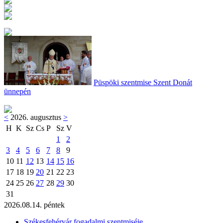
Püspöki szentmise Szent Donát
ünnepén
<
2026. augusztus
>
H
K
Sz
Cs
P
Sz
V
1
2
3
4
5
6
7
8
9
10
11
12
13
14
15
16
17
18
19
20
21
22
23
24
25
26
27
28
29
30
31
2026.08.14. péntek
Székesfehérvár fogadalmi szentmiséje