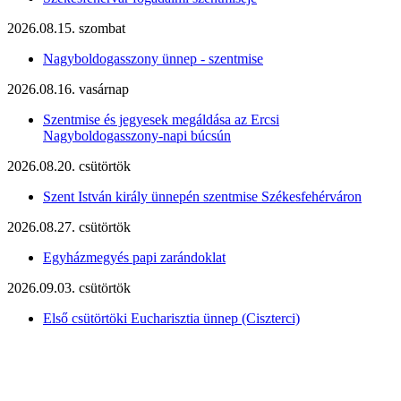
2026.08.15. szombat
Nagyboldogasszony ünnep - szentmise
2026.08.16. vasárnap
Szentmise és jegyesek megáldása az Ercsi
Nagyboldogasszony-napi búcsún
2026.08.20. csütörtök
Szent István király ünnepén szentmise Székesfehérváron
2026.08.27. csütörtök
Egyházmegyés papi zarándoklat
2026.09.03. csütörtök
Első csütörtöki Eucharisztia ünnep (Ciszterci)