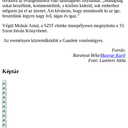
olvasóra az evangéliumról való tanúságtétel folytatását. „Manapság
sokat beszélünk, kommentelünk, s közben kiderül, sok emberhez
mégsem jut el az üzenet. Azt kívánom, hogy mondassék ki az ige,
beszédünk legyen nagy ívű, tágas és igaz.”
Végül Molnár Antal, a SZIT elnöke ünnepélyesen megnyitotta a 33.
Szent István Könyvhetet.
Az eseményen közreműködött a Gaudete vonósnégyes.
Forrás:
Baranyai Béla/
Magyar Kurír
Fotó: Lambert Attila
Képtár