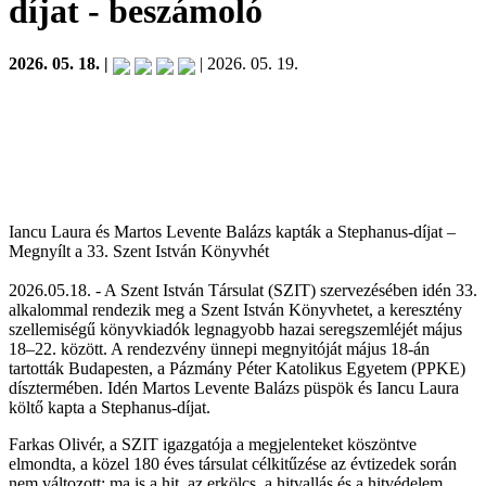
díjat
- beszámoló
2026. 05. 18. |
| 2026. 05. 19.
Iancu Laura és Martos Levente Balázs kapták a Stephanus-díjat –
Megnyílt a 33. Szent István Könyvhét
2026.05.18. - A Szent István Társulat (SZIT) szervezésében idén 33.
alkalommal rendezik meg a Szent István Könyvhetet, a keresztény
szellemiségű könyvkiadók legnagyobb hazai seregszemléjét május
18–22. között. A rendezvény ünnepi megnyitóját május 18-án
tartották Budapesten, a Pázmány Péter Katolikus Egyetem (PPKE)
dísztermében. Idén Martos Levente Balázs püspök és Iancu Laura
költő kapta a Stephanus-díjat.
Farkas Olivér, a SZIT igazgatója a megjelenteket köszöntve
elmondta, a közel 180 éves társulat célkitűzése az évtizedek során
nem változott: ma is a hit, az erkölcs, a hitvallás és a hitvédelem