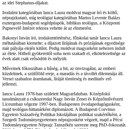
az idei Stephanus-díjakat.
Irodalmi kategóriában Iancu Laura moldvai magyar író és költő,
néprajzkutató, míg teológiai kategóriában Martos Levente Balázs
esztergom-budapesti segédpüspök, biblikus teológus, a Központi
Papnevelő Intézet rektora vehette át az elismerést.
Bakonyi István író, irodalomtörténész, főiskolai tanár Iancu Laura
méltatásában kiemelte: a díjazott lírájának és prózájának egyedisége
már pályája elején kitűnt. Pedig moldvai magyarként nehezen indult
az élete. Hitbeli gyökereitől soha nem szakadt el, elkötelezettsége az
évek alatt csak erősödött és mélyült.
Műveinek fókuszában a hűség, a hit, az önvizsgálat, az emberi
küzdelmek, a szülőföld ereje, a maradás és a távollét dilemmája áll.
Versei szabadon áramlanak, líráját tömörség és meditatív erő
jellemzi.
Iancu Laura 1978-ban született Magyarfaluban. Középfokú
tanulmányait a csíkszeredai Nagy István Zenei és Képzőművészeti
Líceumban végezte 1997-ben. Budapesten óvodapedagógusként,
majd teológus-hittanárként diplomázott. A Budapesti Corvinus
Egyetem Századvég Politikai Iskolájában politikai szakértőként, a
Szegedi Tudományegyetemen néprajzosként végzett, majd a Pécsi
Tudományegyetem Néprajz Tanszékén szerezte meg PhD-fokozatát.