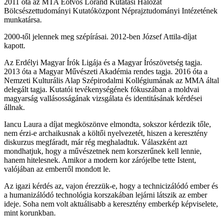
2011 óta az MTA Eötvös Loránd Kutatási Hálózat
Bölcsészettudományi Kutatóközpont Néprajztudományi Intézetének
munkatársa.
2000-től jelennek meg szépírásai. 2012-ben József Attila-díjat
kapott.
Az Erdélyi Magyar Írók Ligája és a Magyar Írószövetség tagja.
2013 óta a Magyar Művészeti Akadémia rendes tagja. 2016 óta a
Nemzeti Kulturális Alap Szépirodalmi Kollégiumának az MMA által
delegált tagja. Kutatói tevékenységének fókuszában a moldvai
magyarság vallásosságának vizsgálata és identitásának kérdései
állnak.
Iancu Laura a díjat megköszönve elmondta, sokszor kérdezik tőle,
nem érzi-e archaikusnak a költői nyelvezetét, hiszen a keresztény
diskurzus megfáradt, már rég meghaladtuk. Válaszként azt
mondhatjuk, hogy a művészetnek nem korszerűnek kell lennie,
hanem hitelesnek. Amikor a modern kor zárójelbe tette Istent,
valójában az emberről mondott le.
Az igazi kérdés az, vajon érezzük-e, hogy a technicizálódó ember és
a humanizálódó technológia korszakában lejárni látszik az ember
ideje. Soha nem volt aktuálisabb a keresztény emberkép képviselete,
mint korunkban.