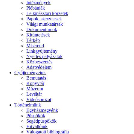
Intézmények
Plébániák
Lelkipásztori körzetek
Papok, szerzetesek
Világi munkatársak
Dokumentumok
Kitüntetések
Térkép
Miserend
Linkgyűjtemény
Nyertes pályázatok
Közbeszerzés
Adatvédelem
Gyűjteményeink
Bemutatás
Könyvtár
Múzeum
Levéltár
Videósorozat
Történelmünk
Egyházmegyénk
Püspökök
Segédpüspökök
Hitvallóink
Válogatott bibliográfia