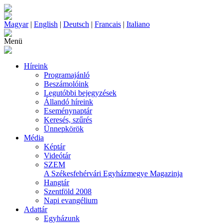
Magyar
|
English
|
Deutsch
|
Francais
|
Italiano
Menü
Híreink
Programajánló
Beszámolóink
Legutóbbi bejegyzések
Állandó híreink
Eseménynaptár
Keresés, szűrés
Ünnepkörök
Média
Képtár
Videótár
SZEM
A Székesfehérvári Egyházmegye Magazinja
Hangtár
Szentföld 2008
Napi evangélium
Adattár
Egyházunk