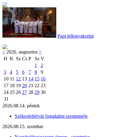
Papi lelkigyakorlat
<
2026. augusztus
>
H
K
Sz
Cs
P
Sz
V
1
2
3
4
5
6
7
8
9
10
11
12
13
14
15
16
17
18
19
20
21
22
23
24
25
26
27
28
29
30
31
2026.08.14. péntek
Székesfehérvár fogadalmi szentmiséje
2026.08.15. szombat
Nagyboldogasszony ünnep - szentmise