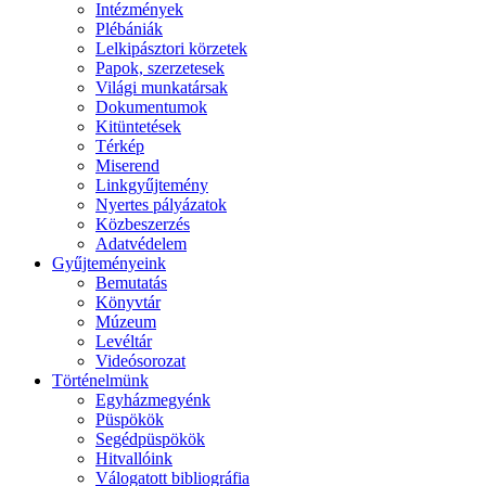
Intézmények
Plébániák
Lelkipásztori körzetek
Papok, szerzetesek
Világi munkatársak
Dokumentumok
Kitüntetések
Térkép
Miserend
Linkgyűjtemény
Nyertes pályázatok
Közbeszerzés
Adatvédelem
Gyűjteményeink
Bemutatás
Könyvtár
Múzeum
Levéltár
Videósorozat
Történelmünk
Egyházmegyénk
Püspökök
Segédpüspökök
Hitvallóink
Válogatott bibliográfia