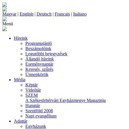
Magyar
|
English
|
Deutsch
|
Francais
|
Italiano
Menü
Híreink
Programajánló
Beszámolóink
Legutóbbi bejegyzések
Állandó híreink
Eseménynaptár
Keresés, szűrés
Ünnepkörök
Média
Képtár
Videótár
SZEM
A Székesfehérvári Egyházmegye Magazinja
Hangtár
Szentföld 2008
Napi evangélium
Adattár
Egyházunk