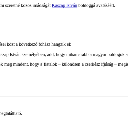
tni szeretné közös imádságát
Kaszap István
boldoggá avatásáért.
sei közt a következő fohász hangzik el:
aszap István személyében; add, hogy mihamarabb a magyar boldogok sor
nek meg mindent, hogy a fiatalok – különösen a cserkész ifjúság – megis
egtalálható.