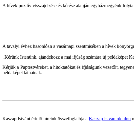
A hívek pozitív visszajelzése és kérése alapján egyházmegyénk folyta
A tavalyi évhez hasonlóan a vasárnapi szentmiséken a hívek könyörgé
„Kérünk Istenünk, ajándékozz a mai ifjúság számára új példaképet K
Kérjük a Paptestvéreket, a hitoktatókat és ifjúságunk vezetőit, tegye
példaképet láthatnak.
Kaszap Istvánt érintő híreink összefoglalója a
Kaszap István oldalon
m