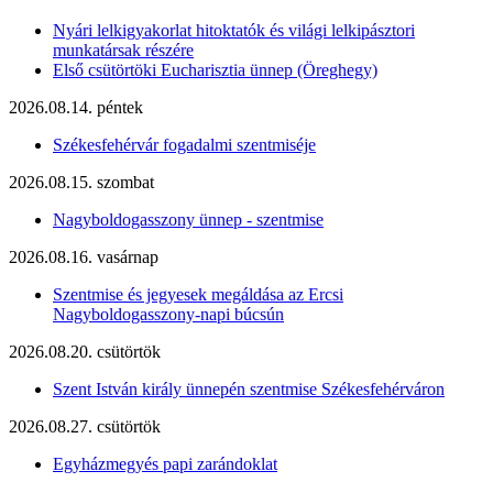
Nyári lelkigyakorlat hitoktatók és világi lelkipásztori
munkatársak részére
Első csütörtöki Eucharisztia ünnep (Öreghegy)
2026.08.14. péntek
Székesfehérvár fogadalmi szentmiséje
2026.08.15. szombat
Nagyboldogasszony ünnep - szentmise
2026.08.16. vasárnap
Szentmise és jegyesek megáldása az Ercsi
Nagyboldogasszony-napi búcsún
2026.08.20. csütörtök
Szent István király ünnepén szentmise Székesfehérváron
2026.08.27. csütörtök
Egyházmegyés papi zarándoklat