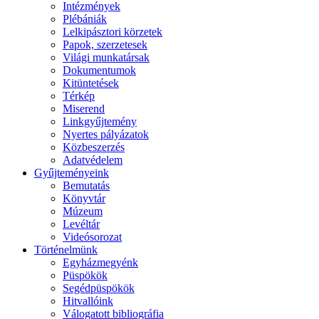
Intézmények
Plébániák
Lelkipásztori körzetek
Papok, szerzetesek
Világi munkatársak
Dokumentumok
Kitüntetések
Térkép
Miserend
Linkgyűjtemény
Nyertes pályázatok
Közbeszerzés
Adatvédelem
Gyűjteményeink
Bemutatás
Könyvtár
Múzeum
Levéltár
Videósorozat
Történelmünk
Egyházmegyénk
Püspökök
Segédpüspökök
Hitvallóink
Válogatott bibliográfia