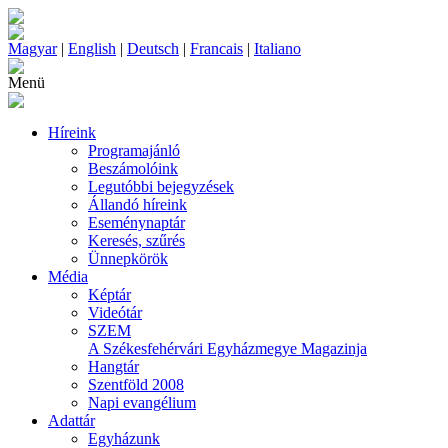
Magyar
|
English
|
Deutsch
|
Francais
|
Italiano
Menü
Híreink
Programajánló
Beszámolóink
Legutóbbi bejegyzések
Állandó híreink
Eseménynaptár
Keresés, szűrés
Ünnepkörök
Média
Képtár
Videótár
SZEM
A Székesfehérvári Egyházmegye Magazinja
Hangtár
Szentföld 2008
Napi evangélium
Adattár
Egyházunk