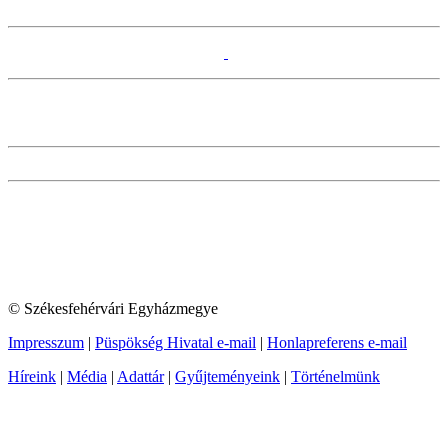
© Székesfehérvári Egyházmegye
Impresszum
|
Püspökség Hivatal e-mail
|
Honlapreferens e-mail
Híreink
|
Média
|
Adattár
|
Gyűjteményeink
|
Történelmünk