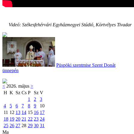
Videó: Székesfehérvári Egyházmegyei Stúdió, Körtvélyes Tivadar
Püspöki szentmise Szent Donát
ünnepén
<
2026. május
>
H
K
Sz
Cs
P
Sz
V
1
2
3
4
5
6
7
8
9
10
11
12
13
14
15
16
17
18
19
20
21
22
23
24
25
26
27
28
29
30
31
Ma