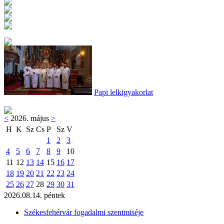
Papi lelkigyakorlat
<
2026. május
>
H
K
Sz
Cs
P
Sz
V
1
2
3
4
5
6
7
8
9
10
11
12
13
14
15
16
17
18
19
20
21
22
23
24
25
26
27
28
29
30
31
2026.08.14. péntek
Székesfehérvár fogadalmi szentmiséje