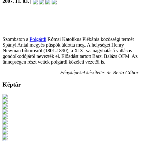
2007. 11. 03. |
Szombaton a
Polgárdi
Római Katolikus Plébánia közösségi termét
Spányi Antal megyés püspök áldotta meg. A helységet Henry
Newman bíborosról (1801-1890), a XIX. sz. nagyhatású vallásos
gondolkodójáról nevezték el. Előadást tartott Barsi Balázs OFM. Az
ünnepségen részt vettek polgárdi közéleti vezetői is.
Fényképeket készítette: dr. Berta Gábor
Képtár