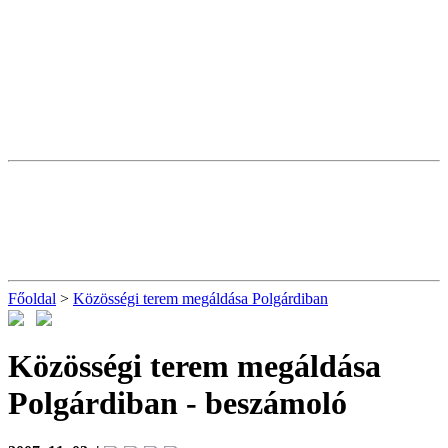
Főoldal
>
Közösségi terem megáldása Polgárdiban
Közösségi terem megáldása
Polgárdiban
- beszámoló