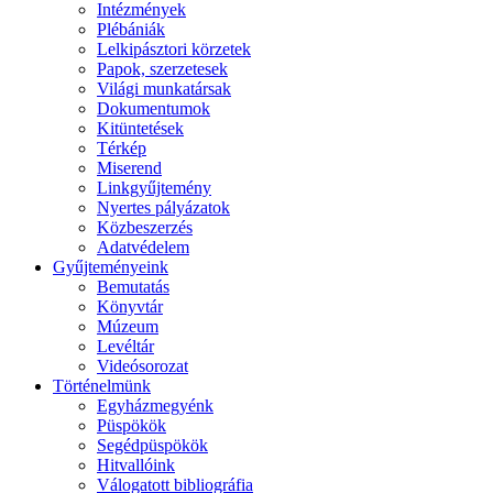
Intézmények
Plébániák
Lelkipásztori körzetek
Papok, szerzetesek
Világi munkatársak
Dokumentumok
Kitüntetések
Térkép
Miserend
Linkgyűjtemény
Nyertes pályázatok
Közbeszerzés
Adatvédelem
Gyűjteményeink
Bemutatás
Könyvtár
Múzeum
Levéltár
Videósorozat
Történelmünk
Egyházmegyénk
Püspökök
Segédpüspökök
Hitvallóink
Válogatott bibliográfia