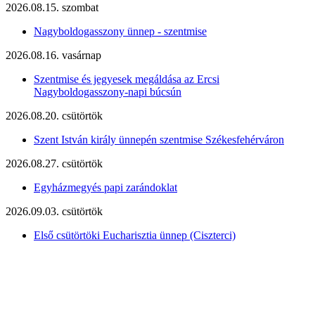
2026.08.15. szombat
Nagyboldogasszony ünnep - szentmise
2026.08.16. vasárnap
Szentmise és jegyesek megáldása az Ercsi
Nagyboldogasszony-napi búcsún
2026.08.20. csütörtök
Szent István király ünnepén szentmise Székesfehérváron
2026.08.27. csütörtök
Egyházmegyés papi zarándoklat
2026.09.03. csütörtök
Első csütörtöki Eucharisztia ünnep (Ciszterci)