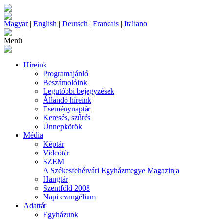
Magyar
|
English
|
Deutsch
|
Francais
|
Italiano
Menü
Híreink
Programajánló
Beszámolóink
Legutóbbi bejegyzések
Állandó híreink
Eseménynaptár
Keresés, szűrés
Ünnepkörök
Média
Képtár
Videótár
SZEM
A Székesfehérvári Egyházmegye Magazinja
Hangtár
Szentföld 2008
Napi evangélium
Adattár
Egyházunk