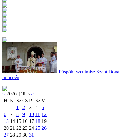
Püspöki szentmise Szent Donát
ünnepén
<
2026. július
>
H
K
Sz
Cs
P
Sz
V
1
2
3
4
5
6
7
8
9
10
11
12
13
14
15
16
17
18
19
20
21
22
23
24
25
26
27
28
29
30
31