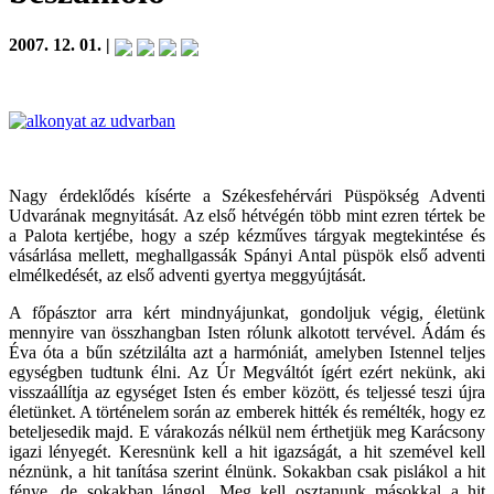
2007. 12. 01. |
Nagy érdeklődés kísérte a Székesfehérvári Püspökség Adventi
Udvarának megnyitását. Az első hétvégén több mint ezren tértek be
a Palota kertjébe, hogy a szép kézműves tárgyak megtekintése és
vásárlása mellett, meghallgassák Spányi Antal püspök első adventi
elmélkedését, az első adventi gyertya meggyújtását.
A főpásztor arra kért mindnyájunkat, gondoljuk végig, életünk
mennyire van összhangban Isten rólunk alkotott tervével. Ádám és
Éva óta a bűn szétzilálta azt a harmóniát, amelyben Istennel teljes
egységben tudtunk élni. Az Úr Megváltót ígért ezért nekünk, aki
visszaállítja az egységet Isten és ember között, és teljessé teszi újra
életünket. A történelem során az emberek hitték és remélték, hogy ez
beteljesedik majd. E várakozás nélkül nem érthetjük meg Karácsony
igazi lényegét. Keresnünk kell a hit igazságát, a hit szemével kell
néznünk, a hit tanítása szerint élnünk. Sokakban csak pislákol a hit
fénye, de sokakban lángol. Meg kell osztanunk másokkal a hit