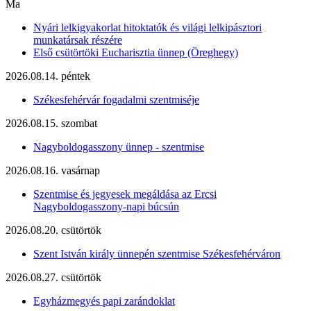
Ma
Nyári lelkigyakorlat hitoktatók és világi lelkipásztori
munkatársak részére
Első csütörtöki Eucharisztia ünnep (Öreghegy)
2026.08.14. péntek
Székesfehérvár fogadalmi szentmiséje
2026.08.15. szombat
Nagyboldogasszony ünnep - szentmise
2026.08.16. vasárnap
Szentmise és jegyesek megáldása az Ercsi
Nagyboldogasszony-napi búcsún
2026.08.20. csütörtök
Szent István király ünnepén szentmise Székesfehérváron
2026.08.27. csütörtök
Egyházmegyés papi zarándoklat