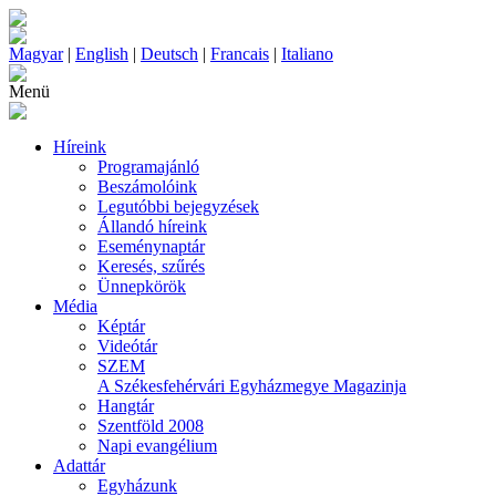
Magyar
|
English
|
Deutsch
|
Francais
|
Italiano
Menü
Híreink
Programajánló
Beszámolóink
Legutóbbi bejegyzések
Állandó híreink
Eseménynaptár
Keresés, szűrés
Ünnepkörök
Média
Képtár
Videótár
SZEM
A Székesfehérvári Egyházmegye Magazinja
Hangtár
Szentföld 2008
Napi evangélium
Adattár
Egyházunk