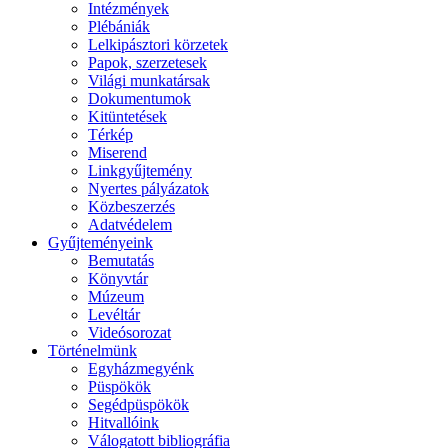
Intézmények
Plébániák
Lelkipásztori körzetek
Papok, szerzetesek
Világi munkatársak
Dokumentumok
Kitüntetések
Térkép
Miserend
Linkgyűjtemény
Nyertes pályázatok
Közbeszerzés
Adatvédelem
Gyűjteményeink
Bemutatás
Könyvtár
Múzeum
Levéltár
Videósorozat
Történelmünk
Egyházmegyénk
Püspökök
Segédpüspökök
Hitvallóink
Válogatott bibliográfia