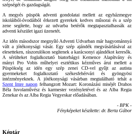
szépségét és gazdagságát.
A megyés püspök adventi gondolatai mellett az egyházmegye
iskoláiból-óvodáiból érkezett gyerekek kedves műsorai és a szép
zene segítette, hogy az udvarba betérők megtapasztalhassák az
adventi készület igazi üzenetét.
Az idén másodszor megnyíló Adventi Udvarban már hagyománnyá
vált a jótékonysági vásár. Egy szép ajándék megvásárlásával az
elesetteken, rászorulókon segítenek a karácsonyi ajándékot keresők.
A sérülteket foglalkoztató biatorbágyi Kemence Alapítvány és
mányi Pro Vobis műhelyei esztétikus kézműves árui mellett a
Püspökség az idén egy szép zenei CD-vel gyűjt az autista
gyermekeket foglalkoztató székesfehérvári és gyöngyösi
intézményeknek. A jótékonysági vásárban megtalálható tehát a
Szent Imre napon
felhangzott Mozart: Koronázási miséjét Drahos
Béla fuvolaművész és karmester vezényletével és az Alba Regia
Zenekar és az Alba Regia Vegyeskar előadásában.
- BPK -
Fényképeket készítette: dr. Berta Gábor
Képtár