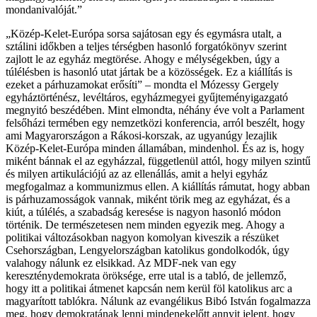
mondanivalóját.”
„Közép-Kelet-Európa sorsa sajátosan egy és egymásra utalt, a
sztálini időkben a teljes térségben hasonló forgatókönyv szerint
zajlott le az egyház megtörése. Ahogy e mélységekben, úgy a
túlélésben is hasonló utat jártak be a közösségek. Ez a kiállítás is
ezeket a párhuzamokat erősíti” – mondta el Mózessy Gergely
egyháztörténész, levéltáros, egyházmegyei gyűjteményigazgató
megnyitó beszédében. Mint elmondta, néhány éve volt a Parlament
felsőházi termében egy nemzetközi konferencia, arról beszélt, hogy
ami Magyarországon a Rákosi-korszak, az ugyanúgy lezajlik
Közép-Kelet-Európa minden államában, mindenhol. És az is, hogy
miként bánnak el az egyházzal, függetlenül attól, hogy milyen szintű
és milyen artikulációjú az az ellenállás, amit a helyi egyház
megfogalmaz a kommunizmus ellen. A kiállítás rámutat, hogy abban
is párhuzamosságok vannak, miként törik meg az egyházat, és a
kiút, a túlélés, a szabadság keresése is nagyon hasonló módon
történik. De természetesen nem minden egyezik meg. Ahogy a
politikai változásokban nagyon komolyan kiveszik a részüket
Csehországban, Lengyelországban katolikus gondolkodók, úgy
valahogy nálunk ez elsikkad. Az MDF-nek van egy
kereszténydemokrata öröksége, erre utal is a tabló, de jellemző,
hogy itt a politikai átmenet kapcsán nem kerül föl katolikus arc a
magyarított tablókra. Nálunk az evangélikus Bibó István fogalmazza
meg, hogy demokratának lenni mindenekelőtt annyit jelent, hogy