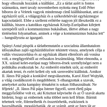
hogy elhoznák hozzánk a kiállítást. „Ez a tárlat azért is fontos
számunkra, mert tavaly novemberben nyitotta meg Erdő Péter
bíboros úr a Veletek vagyok mindennap című kiállításunkat, ami az
egyházról szól, a világegyház és a székesfehérvári egyházmegye
kapcsolatáról. Ebbe a szellemi erőtérbe nagyon jól illeszkedik ez a
kiállítás, hiszen a katolikus egyháznak Közép-Európában kifejtett
szerepéről szól a kommunizmus bukásában, illetve abban a nagy
történelmi folyamatban, aminek a vége a kommunizmus bukása lett”
– hangsúlyozta az igazgató.
Spányi Antal püspök a tárlatbemutatón a szocialista államhatalom
időszakában zajló egyházüldözésre tekintett vissza, amelynek célja a
vallás visszaszorítása és az egyházak állami ellenőrzés alá vonása
volt, a megfigyeléstől az erőszakos leszámolásig. Mint elmondta, a
XX. század kelet-európai nagy bíboros-érsek személyiségei nem a
politikába avatkoztak be. Az emberért emeltek szót, az emberért
akartak tenni, és ezért kellett oly sok szenvedést kiállniuk. Amikor
II. János Pál pápát a konklávé megválasztotta, Karol Józef Wojtyłát,
a világ csodálkozott és megdöbbent. S elhangzottak a szavak,
amelyeket azóta kampány témaként is sokan fölhasználnak: Ne
féljetek! „II. János Pál pápa Istenre figyelő, szent életű pápa
meggyőződése volt ez, aki Krisztust képviselte és az Ő szavát akarta
hirdetni, hogy az embernek soha többet nem kell félnie. Bármit
tehetnek vele, fölemelhetik és összetörhetik, eszköznek is
használhatják, megalázhatják, de az számít, amit az Isten lát az