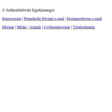
© Székesfehérvári Egyházmegye
Impresszum
|
Püspökség Hivatal e-mail
|
Honlapreferens e-mail
Híreink
|
Média
|
Adattár
|
Gyűjteményeink
|
Történelmünk