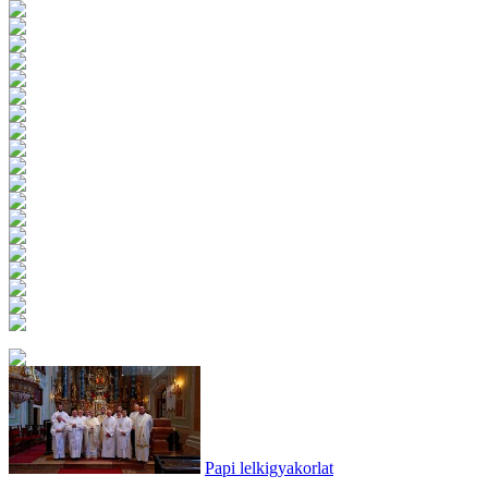
Papi lelkigyakorlat