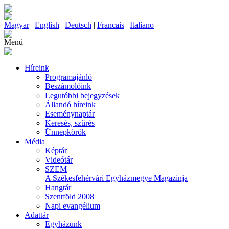
Magyar
|
English
|
Deutsch
|
Francais
|
Italiano
Menü
Híreink
Programajánló
Beszámolóink
Legutóbbi bejegyzések
Állandó híreink
Eseménynaptár
Keresés, szűrés
Ünnepkörök
Média
Képtár
Videótár
SZEM
A Székesfehérvári Egyházmegye Magazinja
Hangtár
Szentföld 2008
Napi evangélium
Adattár
Egyházunk