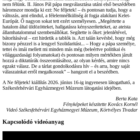
nem félünk. II. János Pál pápa megválasztása utáni első beszédében
háromszor mondja ki ezt: Ne féljetek! – és pontosan tudja, hogy a
változás, ami elindul, a félelemnélküliség át fogja alakítani Kelet-
Európát. Ő nagyon sokat tett ezért személyesen. „Megértette a
hatalom által üldözötteket, hallgatásra kényszerítetteket, az ateista
államhatalommal szembenállókat. Segítette is őket: jelenlétével,
bátorításával – ezt hirdetik a tablók is. Azt talán kevésbé, hogy még
bizony pénzzel is a lengyel Szolidaritást... – Hogy a pápa személye,
tettei és imái mellett mi minden más még (beleértve politikai és
világgazdasági folyamatokat) és pontosan milyen mértékben járult
hozzá a diktatúrák összeomlásához, az olyan kérdés, amire nincs
egzakt válasz. De a tárlat gondolkodásra hív – és arra, hogy saját
válaszainkat erről megalkossuk” – hangzott el a beszédben.
A Ne féljetek! kiállítás 2026. június 16-ig ingyenesen látogatható, a
Székesfehérvári Egyházmegyei Múzeum látogatási idejében.
Berta Kata
Fényképeket készitette Kovács Kornél
Videó Székesfehérvári Egyházmegyei Múzeum, Körtvélyes Tivadar
Kapcsolódó videóanyag