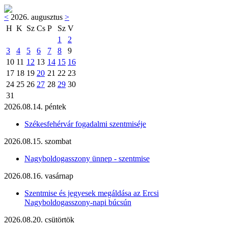
<
2026. augusztus
>
H
K
Sz
Cs
P
Sz
V
1
2
3
4
5
6
7
8
9
10
11
12
13
14
15
16
17
18
19
20
21
22
23
24
25
26
27
28
29
30
31
2026.08.14. péntek
Székesfehérvár fogadalmi szentmiséje
2026.08.15. szombat
Nagyboldogasszony ünnep - szentmise
2026.08.16. vasárnap
Szentmise és jegyesek megáldása az Ercsi
Nagyboldogasszony-napi búcsún
2026.08.20. csütörtök