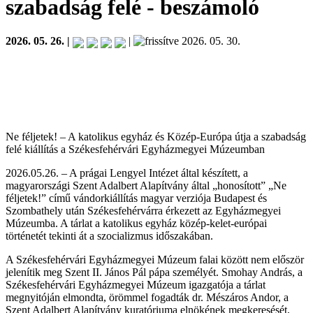
szabadság felé
- beszámoló
2026. 05. 26. |
|
2026. 05. 30.
Ne féljetek! – A katolikus egyház és Közép-Európa útja a szabadság
felé kiállítás a Székesfehérvári Egyházmegyei Múzeumban
2026.05.26. – A prágai Lengyel Intézet által készített, a
magyarországi Szent Adalbert Alapítvány által „honosított” „Ne
féljetek!” című vándorkiállítás magyar verziója Budapest és
Szombathely után Székesfehérvárra érkezett az Egyházmegyei
Múzeumba. A tárlat a katolikus egyház közép-kelet-európai
történetét tekinti át a szocializmus időszakában.
A Székesfehérvári Egyházmegyei Múzeum falai között nem először
jelenítik meg Szent II. János Pál pápa személyét. Smohay András, a
Székesfehérvári Egyházmegyei Múzeum igazgatója a tárlat
megnyitóján elmondta, örömmel fogadták dr. Mészáros Andor, a
Szent Adalbert Alapítvány kuratóriuma elnökének megkeresését,