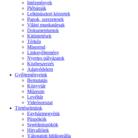
Intézmények
Plébániák
Lelkipásztori körzetek
Papok, szerzetesek
Világi munkatársak
Dokumentumok
Kitüntetések
Térkép
Miserend
Linkgyűjtemény
Nyertes pályázatok
Közbeszerzés
Adatvédelem
Gyűjteményeink
Bemutatás
Könyvtár
Múzeum
Levéltár
Videósorozat
Történelmünk
Egyházmegyénk
Püspökök
Segédpüspökök
Hitvallóink
Válogatott bibliográfia