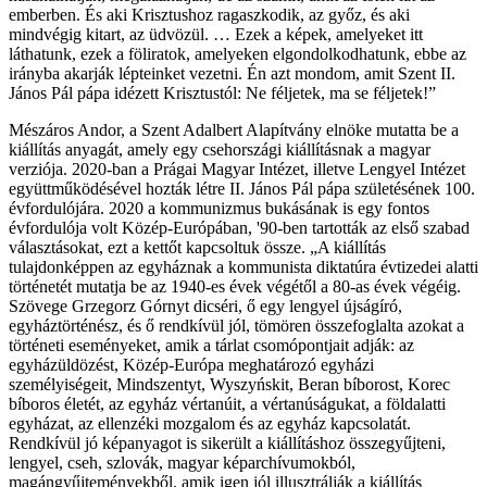
emberben. És aki Krisztushoz ragaszkodik, az győz, és aki
mindvégig kitart, az üdvözül. … Ezek a képek, amelyeket itt
láthatunk, ezek a föliratok, amelyeken elgondolkodhatunk, ebbe az
irányba akarják lépteinket vezetni. Én azt mondom, amit Szent II.
János Pál pápa idézett Krisztustól: Ne féljetek, ma se féljetek!”
Mészáros Andor, a Szent Adalbert Alapítvány elnöke mutatta be a
kiállítás anyagát, amely egy csehországi kiállításnak a magyar
verziója. 2020-ban a Prágai Magyar Intézet, illetve Lengyel Intézet
együttműködésével hozták létre II. János Pál pápa születésének 100.
évfordulójára. 2020 a kommunizmus bukásának is egy fontos
évfordulója volt Közép-Európában, '90-ben tartották az első szabad
választásokat, ezt a kettőt kapcsoltuk össze. „A kiállítás
tulajdonképpen az egyháznak a kommunista diktatúra évtizedei alatti
történetét mutatja be az 1940-es évek végétől a 80-as évek végéig.
Szövege Grzegorz Górnyt dicséri, ő egy lengyel újságíró,
egyháztörténész, és ő rendkívül jól, tömören összefoglalta azokat a
történeti eseményeket, amik a tárlat csomópontjait adják: az
egyházüldözést, Közép-Európa meghatározó egyházi
személyiségeit, Mindszentyt, Wyszyńskit, Beran bíborost, Korec
bíboros életét, az egyház vértanúit, a vértanúságukat, a földalatti
egyházat, az ellenzéki mozgalom és az egyház kapcsolatát.
Rendkívül jó képanyagot is sikerült a kiállításhoz összegyűjteni,
lengyel, cseh, szlovák, magyar képarchívumokból,
magángyűjteményekből, amik igen jól illusztrálják a kiállítás