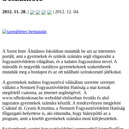
2012. 11. 28. |
| 2012. 12. 04.
A Szent Imre Általános Iskolában mutatták be azt az internetes
portált, ami a gyermekek és szüleik számára segít eligazodni a
fogyasztóvédelem világában, és a tudatos fogyasztásra nevel. A
második és negyedik osztályos gyermekeknek szakemberek
mutatták meg a honlapot és az ott található szórakoztató játékokat.
A gyermekek tudatos fogyasztóvá válásában szeretne szerepet
vállalni a Nemzeti Fogyasztóvédelmi Hatóság a mai kornak
megfelelő csatorna, az internet segítségével. A
www.nfhokoskosar.hu weboldal elsősorban óvodás és alsó
tagozatos gyermekek számára készült. A rendezvényen megjelent
Csákiné dr. Gyuris Krisztina, a Nemzeti Fogyasztóvédelmi Hatóság
főigazgató-helyettese is, aki elmondta, hogy hiánypótló az a
program, amit a kisebb gyermekek számára most kifejlesztettek.
Szakemberek szerint fogyasztóvédelmi szempontból kiemelkedően