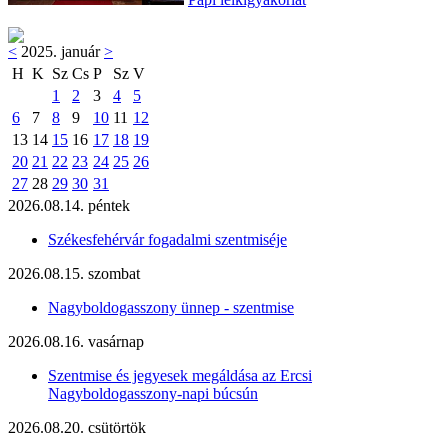
<
2025. január
>
H
K
Sz
Cs
P
Sz
V
1
2
3
4
5
6
7
8
9
10
11
12
13
14
15
16
17
18
19
20
21
22
23
24
25
26
27
28
29
30
31
2026.08.14. péntek
Székesfehérvár fogadalmi szentmiséje
2026.08.15. szombat
Nagyboldogasszony ünnep - szentmise
2026.08.16. vasárnap
Szentmise és jegyesek megáldása az Ercsi
Nagyboldogasszony-napi búcsún
2026.08.20. csütörtök