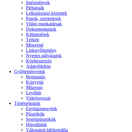
Intézmények
Plébániák
Lelkipásztori körzetek
Papok, szerzetesek
Világi munkatársak
Dokumentumok
Kitüntetések
Térkép
Miserend
Linkgyűjtemény
Nyertes pályázatok
Közbeszerzés
Adatvédelem
Gyűjteményeink
Bemutatás
Könyvtár
Múzeum
Levéltár
Videósorozat
Történelmünk
Egyházmegyénk
Püspökök
Segédpüspökök
Hitvallóink
Válogatott bibliográfia