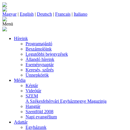
Magyar
|
English
|
Deutsch
|
Francais
|
Italiano
Menü
Híreink
Programajánló
Beszámolóink
Legutóbbi bejegyzések
Állandó híreink
Eseménynaptár
Keresés, szűrés
Ünnepkörök
Média
Képtár
Videótár
SZEM
A Székesfehérvári Egyházmegye Magazinja
Hangtár
Szentföld 2008
Napi evangélium
Adattár
Egyházunk