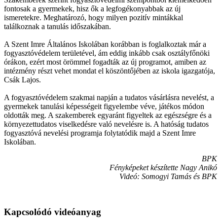
fontosak a gyermekek, hisz ők a legfogékonyabbak az új
ismeretekre. Meghatározó, hogy milyen pozitív mintákkal
találkoznak a tanulás időszakában.
A Szent Imre Általános Iskolában korábban is foglalkoztak már a
fogyasztóvédelem területével, ám eddig inkább csak osztályfőnöki
órákon, ezért most örömmel fogadták az új programot, amiben az
intézmény részt vehet mondat el köszöntőjében az iskola igazgatója,
Csák Lajos.
A fogyasztóvédelem szakmai napján a tudatos vásárlásra nevelést, a
gyermekek tanulási képességeit figyelembe véve, játékos módon
oldották meg. A szakemberek egyaránt figyeltek az egészségre és a
környezettudatos viselkedésre való nevelésre is. A hatóság tudatos
fogyasztóvá nevelési programja folytatódik majd a Szent Imre
Iskolában.
BPK
Fényképeket készítette Nagy Anikó
Videó: Somogyi Tamás és BPK
Kapcsolódó videóanyag