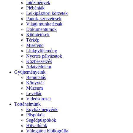
Intézmények
Plébániák
Lelkipásztori körzetek
Papok, szerzetesek
Világi munkatársak
Dokumentumok
Kitüntetések
Térkép
Miserend
Linkgyűjtemény
Nyertes pályázatok
Közbeszerzés
Adatvédelem
Gyűjteményeink
Bemutatás
Könyvtár
Múzeum
Levéltár
Videósorozat
Történelmünk
Egyházmegyénk
Püspökök
Segédpüspökök
Hitvallóink
Válogatott bibliográfia