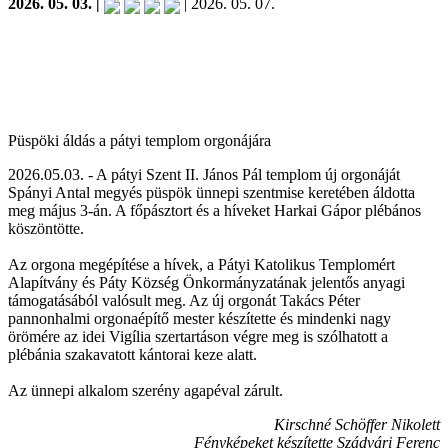
2026. 05. 03. |
| 2026. 05. 07.
Püspöki áldás a pátyi templom orgonájára
2026.05.03. - A pátyi Szent II. János Pál templom új orgonáját
Spányi Antal megyés püspök ünnepi szentmise keretében áldotta
meg május 3-án. A főpásztort és a híveket Harkai Gápor plébános
köszöntötte.
Az orgona megépítése a hívek, a Pátyi Katolikus Templomért
Alapítvány és Páty Község Önkormányzatának jelentős anyagi
támogatásából valósult meg. Az új orgonát Takács Péter
pannonhalmi orgonaépítő mester készítette és mindenki nagy
örömére az idei Vigília szertartáson végre meg is szólhatott a
plébánia szakavatott kántorai keze alatt.
Az ünnepi alkalom szerény agapéval zárult.
Kirschné Schöffer Nikolett
Fényképeket készítette Szádvári Ferenc