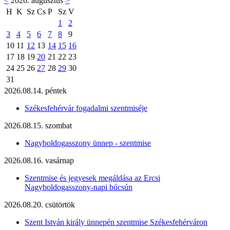
<
2026. augusztus
>
H
K
Sz
Cs
P
Sz
V
1
2
3
4
5
6
7
8
9
10
11
12
13
14
15
16
17
18
19
20
21
22
23
24
25
26
27
28
29
30
31
2026.08.14. péntek
Székesfehérvár fogadalmi szentmiséje
2026.08.15. szombat
Nagyboldogasszony ünnep - szentmise
2026.08.16. vasárnap
Szentmise és jegyesek megáldása az Ercsi
Nagyboldogasszony-napi búcsún
2026.08.20. csütörtök
Szent István király ünnepén szentmise Székesfehérváron