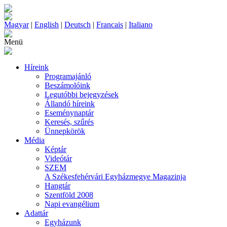
Magyar
|
English
|
Deutsch
|
Francais
|
Italiano
Menü
Híreink
Programajánló
Beszámolóink
Legutóbbi bejegyzések
Állandó híreink
Eseménynaptár
Keresés, szűrés
Ünnepkörök
Média
Képtár
Videótár
SZEM
A Székesfehérvári Egyházmegye Magazinja
Hangtár
Szentföld 2008
Napi evangélium
Adattár
Egyházunk