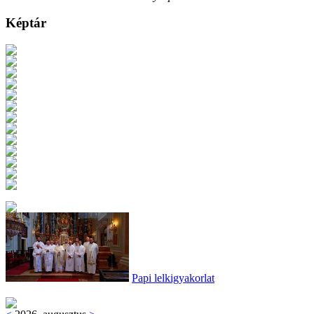
Képtár
Papi lelkigyakorlat