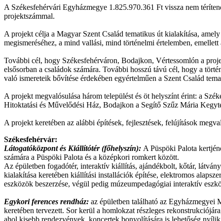
A Székesfehérvári Egyházmegye 1.825.970.361 Ft vissza nem téríte
projektszámmal.
A projekt célja a Magyar Szent Család tematikus út kialakítása, amely
megismeréséhez, a mind vallási, mind történelmi értelemben, emellett 
További cél, hogy Székesfehérváron, Bodajkon, Vértessomlón a projekt
elsősorban a családok számára. További hosszú távú cél, hogy a történ
való ismereteik bővítése érdekében egyértelműen a Szent Család temati
A projekt megvalósulása három települést és öt helyszínt érint: a Sz
Hitoktatási és Művelődési Ház, Bodajkon a Segítő Szűz Mária Kegy
A projekt keretében az alábbi építések, fejlesztések, felújítások megval
Székesfehérvár:
Látogatóközpont és Kiállítótér (főhelyszín):
A Püspöki Palota kertjéne
számára a Püspöki Palota és a középkori romkert között.
Az épületben fogadótér, interaktív kiállítás, ajándékbolt, kőtár, látvá
kialakítása keretében kiállítási installációk építése, elektromos alapsz
eszközök beszerzése, végül pedig múzeumpedagógiai interaktív eszközök
Egykori ferences rendház:
az épületben található az Egyházmegyei Mú
keretében tervezett. Sor kerül a homlokzat részleges rekonstrukciójára
ahol kisebb rendezvények, koncertek bonyolítására is lehetőség nyílik.