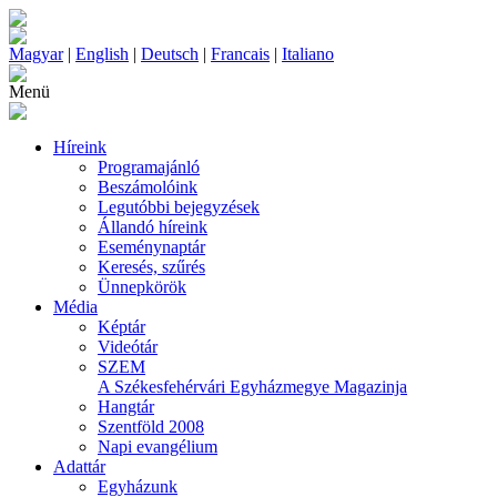
Magyar
|
English
|
Deutsch
|
Francais
|
Italiano
Menü
Híreink
Programajánló
Beszámolóink
Legutóbbi bejegyzések
Állandó híreink
Eseménynaptár
Keresés, szűrés
Ünnepkörök
Média
Képtár
Videótár
SZEM
A Székesfehérvári Egyházmegye Magazinja
Hangtár
Szentföld 2008
Napi evangélium
Adattár
Egyházunk