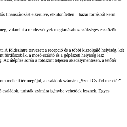
ős finanszírozást elkerülve, elkülönítetten – hazai forrásból kerül
ul meg, valamint a rendezvények megtartásához szükséges eszközök
t. A földszintre tervezett a recepció és a többi kiszolgáló helyiség, két
t fürdőszobák, a mosó-szárító és a gépészeti helyiség lesz
. Az átépítés során a földszint teljesen akadálymentesen, a tetőtér
om melletti tér megújul, a családok számára „Szent Család mesetér”
ó családok, turisták számára igénybe vehetőek lesznek. Egyes