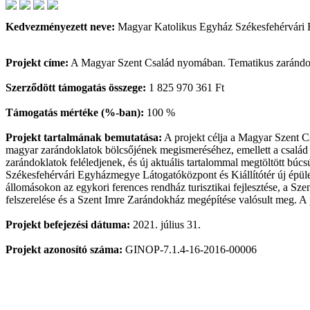
Kedvezményezett neve:
Magyar Katolikus Egyház Székesfehérvári
Projekt címe:
A Magyar Szent Család nyomában. Tematikus zarándok
Szerződött támogatás összege:
1 825 970 361 Ft
Támogatás mértéke (%-ban):
100 %
Projekt tartalmának bemutatása:
A projekt célja a Magyar Szent Csa
magyar zarándoklatok bölcsőjének megismeréséhez, emellett a család 
zarándoklatok feléledjenek, és új aktuális tartalommal megtöltött búcs
Székesfehérvári Egyházmegye Látogatóközpont és Kiállítótér új épület
állomásokon az egykori ferences rendház turisztikai fejlesztése, a S
felszerelése és a Szent Imre Zarándokház megépítése valósult meg. A 
Projekt befejezési dátuma:
2021. július 31.
Projekt azonosító száma:
GINOP-7.1.4-16-2016-00006