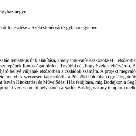
 Egyházmegye
út fejlesztése a Székesfehérvári Egyházmegyében
lád tematikus út kialakítása, amely innovatív eszközökkel – elsősorban 
szerepének fontosságát hirdeti. További cél, hogy Székesfehérváron, B
újáró hellyé váljanak elsősorban a családok számára. A projekt megvalósu
e, melyhez szervesen kapcsolódik a Püspöki Palotában egy látogatóútvo
zent István Hitoktatási és Művelődési Ház felújítása, míg Bodajkon a S
projekt vértessomlói helyszínén a Sarlós Boldogasszony templom mellet