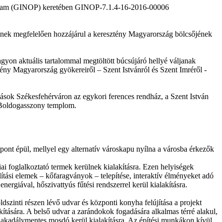
Program (GINOP) keretében GINOP-7.1.4-16-2016-00006
nyeinek megfelelően hozzájárul a keresztény Magyarország bölcsőjének
gyon aktuális tartalommal megtöltött búcsújáró hellyé váljanak
ztény Magyarország gyökereiről – Szent Istvánról és Szent Imréről -
mások Székesfehérváron az egykori ferences rendház, a Szent István
 Boldogasszony templom.
özpont épül, mellyel egy alternatív városkapu nyílna a városba érkezők
giai foglalkoztató termek kerülnek kialakításra. Ezen helyiségek
állítási elemek – kőfaragványok – telepítése, interaktív élményeket adó
rgiával, hőszivattyús fűtési rendszerrel kerül kialakításra.
dszinti részen lévő udvar és központi konyha felújítása a projekt
akítására. A belső udvar a zarándokok fogadására alkalmas térré alakul,
 és akadálymentes mosdó kerül kialakításra. Az építési munkákon kívül