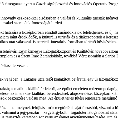
ndő támogatást nyert a Gazdaságfejlesztési és Innovációs Operatív 
 innovatív eszközökkel elsősorban a vallási és kulturális turisták igé
a család szerepénk fontosságát hirdeti.
 hatására a középkorban elindult zarándoklatok feléledjenek, és új, na
elem iránt érdeklődők, a kulturális turisták és a diákcsoportok a keres
kus utat válasszák ismereteik interaktív formában történő bővítéséhez.
ékesfehérvári Egyházmegye Látogatóközpont és Kiállítótér, további állo
templom és a Szent Imre Zarándokház, továbbá Vértessomlón a Sarlós
ósítása tervezett:
k végében, a Lakatos utca felől kialakított bejárattal egy új látogatók
nyraktár, tematikus kiállítótér létesül, az épület emeletén múzeumpedagó
erelése, az interaktív kiállítási berendezések alapszerelése, középkori ki
 beszerzése valósul meg. Az épület teljes fűtési rendszere megújuló ene
zeum, amelynek felújítása már megtörtént saját forrásból, viszont a föl
, valamint a jegypénztár – kegytárgybolt – fogadótér látogatóbarát átal
 A fejlesztés keretében sor kerül az épület akadálymentesítésére, lift,