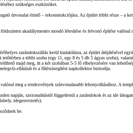
eléséhez szükséges eszközöket.
ogató útvonalat érintő – rekonstrukciójára. Az épület többi része – a kett
 a földszinten akadálymentes mosdó létesítése és felvonó építése valós
érőhelyes zarándokszállás kerül kialakításra, az épület átépítésével együt
tetőtérben a többi szoba (egy 11, egy 8 és 5 db 5 ágyas szoba), valamin
elíthető majd meg, itt a két szobában 5-5 fő elhelyezésére van lehetőség
egvíz-ellátását és a fűtésrásegítést napkollektor biztosítja.
 valósul meg a rendezvények színvonalasabb lebonyolításához. A templ
den napján, szezonalitástól függetlenül a zarándokok és az ide látogat
láshely, idegenvezetés).
jeződnek be.