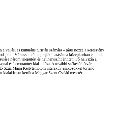
a vallási és kulturális turisták számára – járul hozzá a keresztény
odajkon, Vértessomlón a projekt hatására a középkorban elindult
lása három települést és hét helyszínt érintett. Fő helyszín a
nal és bemutatótér kialakítása. A további székesfehérvári
egítő Szűz Mária Kegytemplom interaktív eszközökkel történő
t kialakításra került a Magyar Szent Család mesetér.