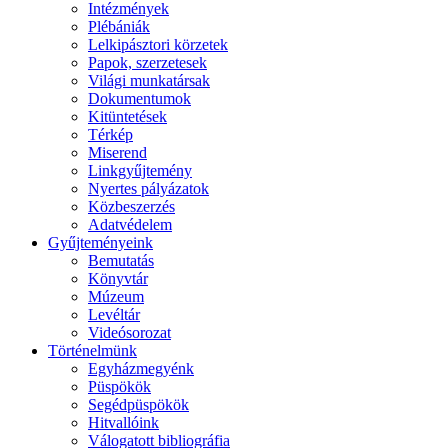
Intézmények
Plébániák
Lelkipásztori körzetek
Papok, szerzetesek
Világi munkatársak
Dokumentumok
Kitüntetések
Térkép
Miserend
Linkgyűjtemény
Nyertes pályázatok
Közbeszerzés
Adatvédelem
Gyűjteményeink
Bemutatás
Könyvtár
Múzeum
Levéltár
Videósorozat
Történelmünk
Egyházmegyénk
Püspökök
Segédpüspökök
Hitvallóink
Válogatott bibliográfia