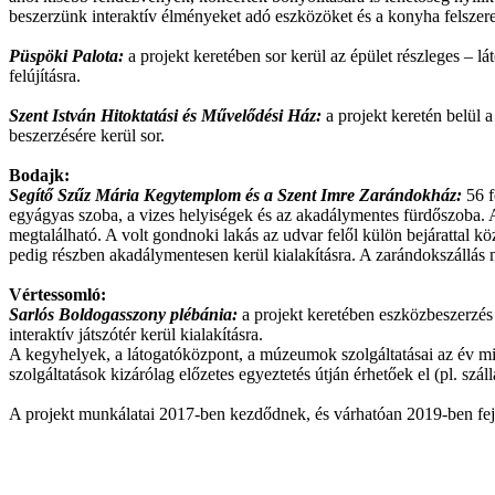
beszerzünk interaktív élményeket adó eszközöket és a konyha felszer
Püspöki Palota:
a projekt keretében sor kerül az épület részleges – lát
felújításra.
Szent István Hitoktatási és Művelődési Ház:
a projekt keretén belül
beszerzésére kerül sor.
Bodajk:
Segítő Szűz Mária Kegytemplom és a Szent Imre Zarándokház:
56 f
egyágyas szoba, a vizes helyiségek és az akadálymentes fürdőszoba. A 
megtalálható. A volt gondnoki lakás az udvar felől külön bejárattal köz
pedig részben akadálymentesen kerül kialakításra. A zarándokszállás mel
Vértessomló:
Sarlós Boldogasszony plébánia:
a projekt keretében eszközbeszerzés
interaktív játszótér kerül kialakításra.
A kegyhelyek, a látogatóközpont, a múzeumok szolgáltatásai az év min
szolgáltatások kizárólag előzetes egyeztetés útján érhetőek el (pl. szál
A projekt munkálatai 2017-ben kezdődnek, és várhatóan 2019-ben fe