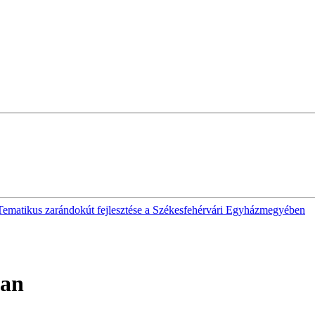
ematikus zarándokút fejlesztése a Székesfehérvári Egyházmegyében
ban