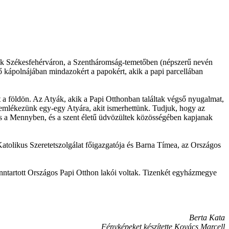
rok Székesfehérváron, a Szentháromság-temetőben (népszerű nevén
 kápolnájában mindazokért a papokért, akik a papi parcellában
t a földön. Az Atyák, akik a Papi Otthonban találtak végső nyugalmat,
n emlékezünk egy-egy Atyára, akit ismerhettünk. Tudjuk, hogy az
 is a Mennyben, és a szent életű üdvözültek közösségében kapjanak
 Katolikus Szeretetszolgálat főigazgatója és Barna Tímea, az Országos
enntartott Országos Papi Otthon lakói voltak. Tizenkét egyházmegye
Berta Kata
Fényképeket készítette Kovács Marcell