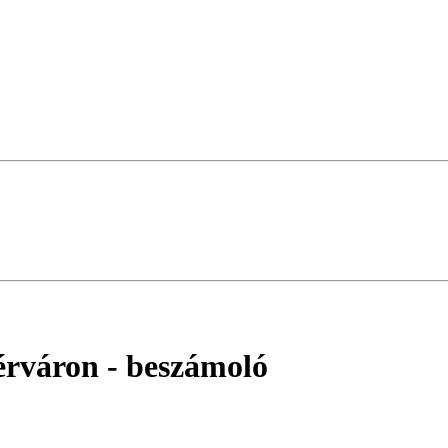
érváron
- beszámoló