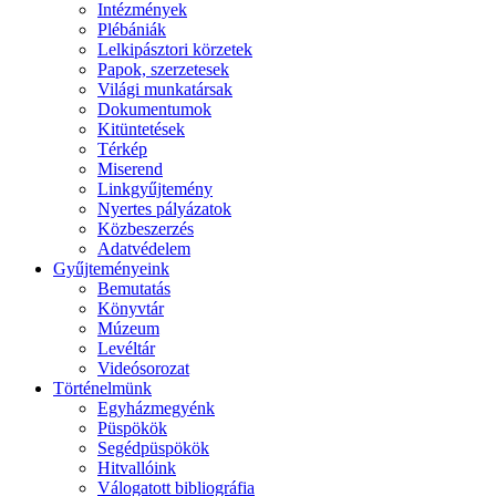
Intézmények
Plébániák
Lelkipásztori körzetek
Papok, szerzetesek
Világi munkatársak
Dokumentumok
Kitüntetések
Térkép
Miserend
Linkgyűjtemény
Nyertes pályázatok
Közbeszerzés
Adatvédelem
Gyűjteményeink
Bemutatás
Könyvtár
Múzeum
Levéltár
Videósorozat
Történelmünk
Egyházmegyénk
Püspökök
Segédpüspökök
Hitvallóink
Válogatott bibliográfia