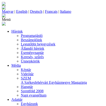
Magyar
|
English
|
Deutsch
|
Francais
|
Italiano
Menü
Híreink
Programajánló
Beszámolóink
Legutóbbi bejegyzések
Állandó híreink
Eseménynaptár
Keresés, szűrés
Ünnepkörök
Média
Képtár
Videótár
SZEM
A Székesfehérvári Egyházmegye Magazinja
Hangtár
Szentföld 2008
Napi evangélium
Adattár
Egyházunk