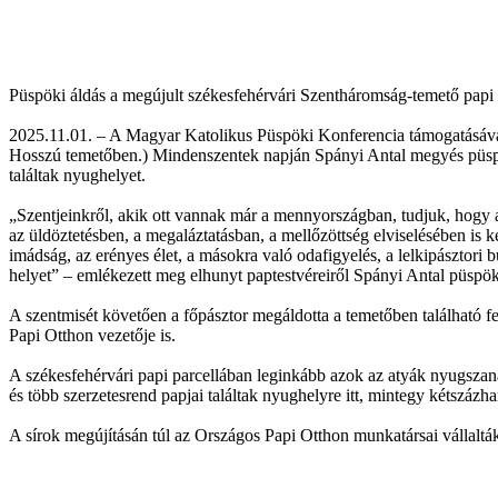
Püspöki áldás a megújult székesfehérvári Szentháromság-temető papi 
2025.11.01. – A Magyar Katolikus Püspöki Konferencia támogatásával
Hosszú temetőben.) Mindenszentek napján Spányi Antal megyés püspök
találtak nyughelyet.
„Szentjeinkről, akik ott vannak már a mennyországban, tudjuk, hogy a
az üldöztetésben, a megaláztatásban, a mellőzöttség elviselésében is
imádság, az erényes élet, a másokra való odafigyelés, a lelkipásztor
helyet” – emlékezett meg elhunyt paptestvéreiről Spányi Antal püspök
A szentmisét követően a főpásztor megáldotta a temetőben található fel
Papi Otthon vezetője is.
A székesfehérvári papi parcellában leginkább azok az atyák nyugszana
és több szerzetesrend papjai találtak nyughelyre itt, mintegy kétszázha
A sírok megújításán túl az Országos Papi Otthon munkatársai vállalták