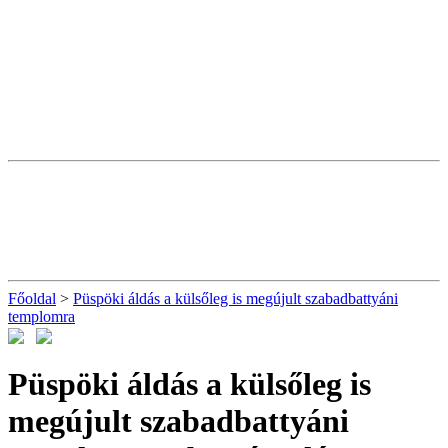
Főoldal
>
Püspöki áldás a külsőleg is megújult szabadbattyáni
templomra
Püspöki áldás a külsőleg is
megújult szabadbattyáni