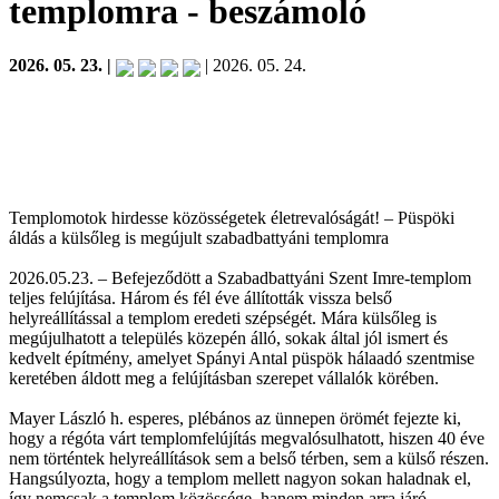
templomra
- beszámoló
2026. 05. 23. |
| 2026. 05. 24.
Templomotok hirdesse közösségetek életrevalóságát! – Püspöki
áldás a külsőleg is megújult szabadbattyáni templomra
2026.05.23. – Befejeződött a Szabadbattyáni Szent Imre-templom
teljes felújítása. Három és fél éve állították vissza belső
helyreállítással a templom eredeti szépségét. Mára külsőleg is
megújulhatott a település közepén álló, sokak által jól ismert és
kedvelt építmény, amelyet Spányi Antal püspök hálaadó szentmise
keretében áldott meg a felújításban szerepet vállalók körében.
Mayer László h. esperes, plébános az ünnepen örömét fejezte ki,
hogy a régóta várt templomfelújítás megvalósulhatott, hiszen 40 éve
nem történtek helyreállítások sem a belső térben, sem a külső részen.
Hangsúlyozta, hogy a templom mellett nagyon sokan haladnak el,
így nemcsak a templom közössége, hanem minden arra járó