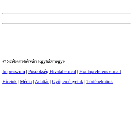
© Székesfehérvári Egyházmegye
Impresszum
|
Püspökség Hivatal e-mail
|
Honlapreferens e-mail
Híreink
|
Média
|
Adattár
|
Gyűjteményeink
|
Történelmünk