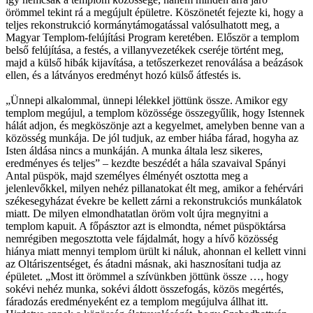
örömmel tekint rá a megújult épületre. Köszönetét fejezte ki, hogy a
teljes rekonstrukció kormánytámogatással valósulhatott meg, a
Magyar Templom-felújítási Program keretében. Először a templom
belső felújítása, a festés, a villanyvezetékek cseréje történt meg,
majd a külső hibák kijavítása, a tetőszerkezet renoválása a beázások
ellen, és a látványos eredményt hozó külső átfestés is.
„Ünnepi alkalommal, ünnepi lélekkel jöttünk össze. Amikor egy
templom megújul, a templom közössége összegyűlik, hogy Istennek
hálát adjon, és megköszönje azt a kegyelmet, amelyben benne van a
közösség munkája. De jól tudjuk, az ember hiába fárad, hogyha az
Isten áldása nincs a munkáján. A munka általa lesz sikeres,
eredményes és teljes” – kezdte beszédét a hála szavaival Spányi
Antal püspök, majd személyes élményét osztotta meg a
jelenlevőkkel, milyen nehéz pillanatokat élt meg, amikor a fehérvári
székesegyházat évekre be kellett zárni a rekonstrukciós munkálatok
miatt. De milyen elmondhatatlan öröm volt újra megnyitni a
templom kapuit. A főpásztor azt is elmondta, német püspöktársa
nemrégiben megosztotta vele fájdalmát, hogy a hívő közösség
hiánya miatt mennyi templom ürült ki náluk, ahonnan el kellett vinni
az Oltáriszentséget, és átadni másnak, aki hasznosítani tudja az
épületet. „Most itt örömmel a szívünkben jöttünk össze …, hogy
sokévi nehéz munka, sokévi áldott összefogás, közös megértés,
fáradozás eredményeként ez a templom megújulva állhat itt.