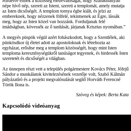
Hirdetve ennek a közösség életrevalóságát, hogy Szabadbattyán
népe hívő nép, szereti az Istent, szereti a templomát, amely mutatja
az Isten dicsőségét. A templom tornya égbe kiált, és jelzi az
embereknek, hogy nézzenek fölfelé, tekintsenek az Égre, lássák
meg, hogy az Isten közel van hozzánk. Forduljanak felé
imádságban, kövessék az ő tanítását, járjanak Krisztus nyomában.”
A megyés püspök végül azért fohászkodott, hogy a Szentlélek, aki
pünkösdkor új életet adott az apostoloknak és létrehozta az
egyházat, erősítse meg a templom közösségét, hogy mint Isten
temploma kereszténységükről tanúságot tegyenek, és hirdessék Isten
szeretetét és dicsőségét a világban.
Az ünnepen részt vett a település polgármestere Kovács Péter, Jófejű
Sándor a munkálatok kivitelezésének vezetője volt, Szabó Kálmán
pályázatíró és a projekt megvalósulását segítő Horváth Ferencné
Török Ilona is.
Szöveg és képek: Berta Kata
Kapcsolódó videóanyag