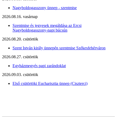
Nagyboldogasszony ünnep - szentmise
2026.08.16. vasárnap
Szentmise és jegyesek megáldása az Ercsi
Nagyboldogasszony-napi búcsún
2026.08.20. csütörtök
Szent István király ünnepén szentmise Székesfehérváron
2026.08.27. csütörtök
Egyházmegyés papi zarándoklat
2026.09.03. csütörtök
Első csütörtöki Eucharisztia ünnep (Ciszterci)