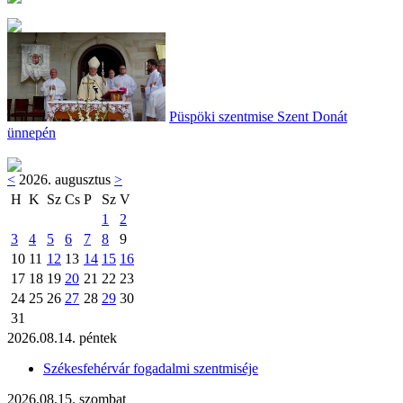
Püspöki szentmise Szent Donát
ünnepén
<
2026. augusztus
>
H
K
Sz
Cs
P
Sz
V
1
2
3
4
5
6
7
8
9
10
11
12
13
14
15
16
17
18
19
20
21
22
23
24
25
26
27
28
29
30
31
2026.08.14. péntek
Székesfehérvár fogadalmi szentmiséje
2026.08.15. szombat