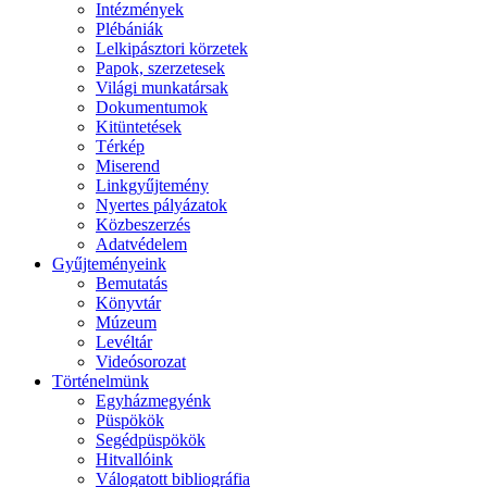
Intézmények
Plébániák
Lelkipásztori körzetek
Papok, szerzetesek
Világi munkatársak
Dokumentumok
Kitüntetések
Térkép
Miserend
Linkgyűjtemény
Nyertes pályázatok
Közbeszerzés
Adatvédelem
Gyűjteményeink
Bemutatás
Könyvtár
Múzeum
Levéltár
Videósorozat
Történelmünk
Egyházmegyénk
Püspökök
Segédpüspökök
Hitvallóink
Válogatott bibliográfia