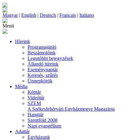
Magyar
|
English
|
Deutsch
|
Francais
|
Italiano
Menü
Híreink
Programajánló
Beszámolóink
Legutóbbi bejegyzések
Állandó híreink
Eseménynaptár
Keresés, szűrés
Ünnepkörök
Média
Képtár
Videótár
SZEM
A Székesfehérvári Egyházmegye Magazinja
Hangtár
Szentföld 2008
Napi evangélium
Adattár
Egyházunk