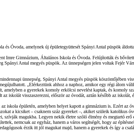
ola és Óvoda, amelynek új épületegyüttesét Spányi Antal püspök áldot
nt Imre Gimnázium, Általános Iskola és Óvoda. Felújították és bővítet
 meg Spányi Antal megyés püspök. Az ünnepségen jelen voltak Fejér Vá
ndennapi ünnepség. Spányi Antal megyés püspök köszöntőjében visszae
n megújulhatott. „Elérkeztünk ahhoz a naphoz, amikor egy régi álom vál
olt, amelyben a gyerekek komoly erkölcsi nevelést kaptak, és komoly szak
t az iskolát visszaszerezni, először az óvodát, aztán később az iskolát, 
az iskola épületén, amelyben helyet kapott a gimnázium is. Ezért az óvod
azokat a kicsiket – csaknem száz gyereket –, akiket szüleik katolikus óv
szívják magukba. Legyen nekik életre szóló élmény és megtartó erő ez. 
tek, nemcsak az egyház, hanem a város segítségét, hogy az építésnek l
agógusok érzik itt jól magukat majd, hanem a gyerekek és így a csalá