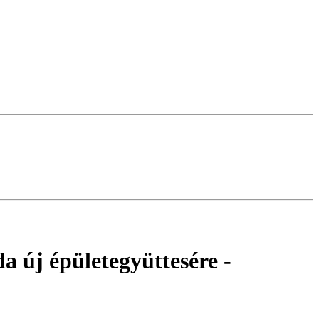
a új épületegyüttesére
-