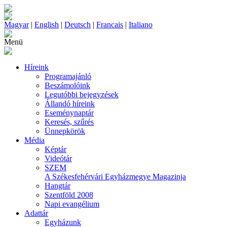
Magyar
|
English
|
Deutsch
|
Francais
|
Italiano
Menü
Híreink
Programajánló
Beszámolóink
Legutóbbi bejegyzések
Állandó híreink
Eseménynaptár
Keresés, szűrés
Ünnepkörök
Média
Képtár
Videótár
SZEM
A Székesfehérvári Egyházmegye Magazinja
Hangtár
Szentföld 2008
Napi evangélium
Adattár
Egyházunk