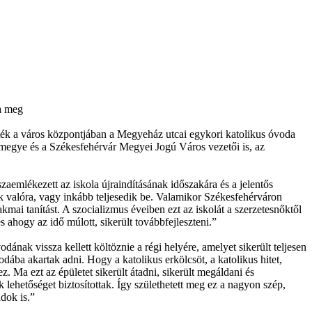
ta meg
ték a város központjában a Megyeház utcai egykori katolikus óvoda
rmegye és a Székesfehérvár Megyei Jogú Város vezetői is, az
mlékezett az iskola újraindításának időszakára és a jelentős
ik valóra, vagy inkább teljesedik be. Valamikor Székesfehérváron
mai tanítást. A szocializmus éveiben ezt az iskolát a szerzetesnőktől
és ahogy az idő múlott, sikerült továbbfejleszteni.”
ának vissza kellett költöznie a régi helyére, amelyet sikerült teljesen
odába akartak adni. Hogy a katolikus erkölcsöt, a katolikus hitet,
Ma ezt az épületet sikerült átadni, sikerült megáldani és
ehetőséget biztosítottak. Így születhetett meg ez a nagyon szép,
dok is.”