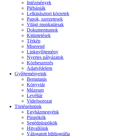
Intézmények
Plébániák
Lelkipásztori körzetek
Papok, szerzetesek
Világi munkatársak
Dokumentumok
Kitüntetések
Térkép
Miserend
Linkgyűjtemény
Nyertes pályázatok
Közbeszerzés
Adatvédelem
Gyűjteményeink
Bemutatás
Könyvtár
Múzeum
Levéltár
Videósorozat
Történelmünk
Egyházmegyénk
Püspökök
Segédpüspökök
Hitvallóink
Válogatott bibliográfia