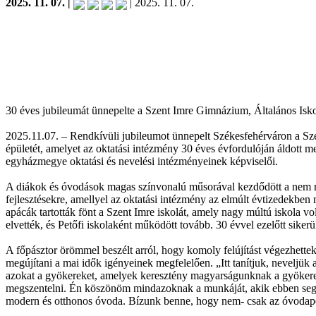
2025. 11. 07. |
| 2025. 11. 07.
30 éves jubileumát ünnepelte a Szent Imre Gimnázium, Általános Isk
2025.11.07. – Rendkívüli jubileumot ünnepelt Székesfehérváron a Sze
épületét, amelyet az oktatási intézmény 30 éves évfordulóján áldott
egyházmegye oktatási és nevelési intézményeinek képviselői.
A diákok és óvodások magas színvonalú műsorával kezdődött a nem mi
fejlesztésekre, amellyel az oktatási intézmény az elmúlt évtizedekbe
apácák tartották fönt a Szent Imre iskolát, amely nagy múltú iskola v
elvették, és Petőfi iskolaként működött tovább. 30 évvel ezelőtt sikerül
A főpásztor örömmel beszélt arról, hogy komoly felújítást végezhettek 
megújítani a mai idők igényeinek megfelelően. „Itt tanítjuk, neveljük 
azokat a gyökereket, amelyek keresztény magyarságunknak a gyökerei, 
megszentelni. Én köszönöm mindazoknak a munkáját, akik ebben segítet
modern és otthonos óvoda. Bízunk benne, hogy nem- csak az óvodaped