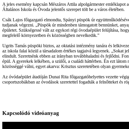
A jeles esemény kapcsán Mészáros Attila alpolgármester emléklapot 
Általános Iskola és Óvoda jelentős szerepet tölt be a város életében.
Csák Lajos főigazgató elmondta, Spányi püspök úr együttműködésével 
tudjanak végezni. „Püspök úr mindenben támogatott bennünket, anyagi
épületet. Szükségessé vált az egykori régi óvodaépület felújítása, ho
megfelelő környezetben és közösségben nevelkedik.”
Ugrits Tamás püspöki biztos, az oktatási intézmény tanára és lelkivez
az iskola falai közül a társadalom értékes tagjaivá legyenek. „Sokat 
elindult. Szeretnénk ebben az irányban továbbhaladni és fejlődni. Fon
épül. A gyerekek lelkében, a szülői, a családi háttérben. Én ezt láto
közösséggé válni, egyet akarva: Krisztus szeretetében olyan gyermeke
Az óvódaépület átadóján Dunai Rita főigazgatóhelyettes vezette végi
csoportszobákban az óvodások szeretettel fogadták a felnőtteket és rö
Kapcsolódó videóanyag