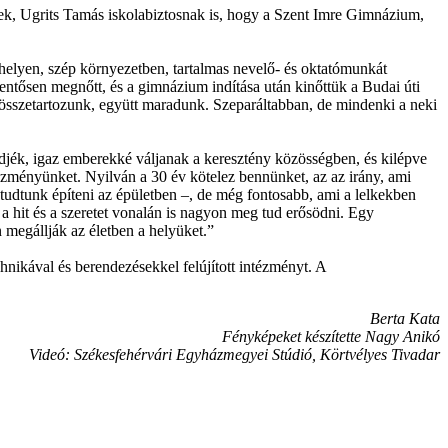
k, Ugrits Tamás iskolabiztosnak is, hogy a Szent Imre Gimnázium,
helyen, szép környezetben, tartalmas nevelő- és oktatómunkát
ntősen megnőtt, és a gimnázium indítása után kinőttük a Budai úti
e összetartozunk, együtt maradunk. Szeparáltabban, de mindenki a neki
ződjék, igaz emberekké váljanak a keresztény közösségben, és kilépve
ntézményünket. Nyilván a 30 év kötelez bennünket, az az irány, ami
 tudtunk építeni az épületben –, de még fontosabb, ami a lelkekben
a hit és a szeretet vonalán is nagyon meg tud erősödni. Egy
 megállják az életben a helyüket.”
ikával és berendezésekkel felújított intézményt. A
Berta Kata
Fényképeket készítette Nagy Anikó
Videó: Székesfehérvári Egyházmegyei Stúdió, Körtvélyes Tivadar