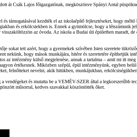
adott át Csák Lajos főigazgatónak, megköszönve Spányi Antal püspökne
és támogatásával kezdték el az iskolaépítő fejlesztéseket, hogy méltó 
akban és erkölcsiekben is. Ennek a gyümölcse, hogy a létszámunk jele
gy visszaköltözzön az óvoda. Az iskola a Budai úti épületben maradt, d
etője sokat tett azért, hogy a gyermekek szívében Isten szeretete tükrö
jelent nekünk, hogy mások munkájára, hitére és szeretetére építhetjük i
tos az intézmény külső megjelenése, annak a tartalma – amit mi itt meg
m nagyon értékesnek. Miközben szépül, épül intézményünk, egyben belül 
ket, felnőtteket nevelni, akik hitükben, munkájukban, erkölcsiségükben
g a vendégeket és mutatta be a VEMÉV-SZER által a legkorszerűbb techn
gtönzött műsorral, kedves szavakkal köszöntötték őket.