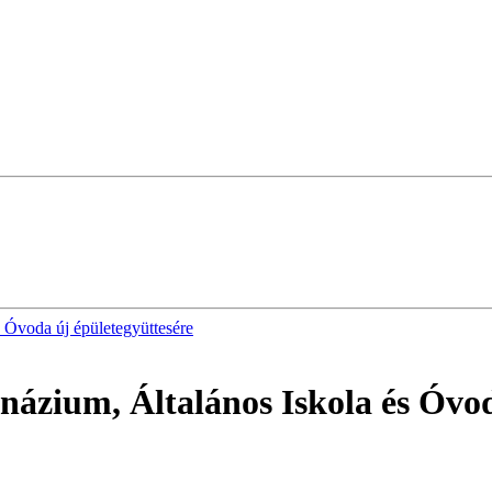
 Óvoda új épületegyüttesére
názium, Általános Iskola és Óvod