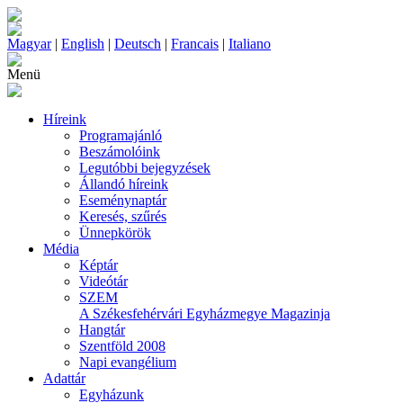
Magyar
|
English
|
Deutsch
|
Francais
|
Italiano
Menü
Híreink
Programajánló
Beszámolóink
Legutóbbi bejegyzések
Állandó híreink
Eseménynaptár
Keresés, szűrés
Ünnepkörök
Média
Képtár
Videótár
SZEM
A Székesfehérvári Egyházmegye Magazinja
Hangtár
Szentföld 2008
Napi evangélium
Adattár
Egyházunk