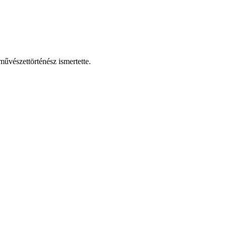
űvészettörténész ismertette.