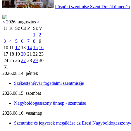
Püspöki szentmise Szent Donát ünnepén
<
2026. augusztus
>
H
K
Sz
Cs
P
Sz
V
1
2
3
4
5
6
7
8
9
10
11
12
13
14
15
16
17
18
19
20
21
22
23
24
25
26
27
28
29
30
31
2026.08.14. péntek
Székesfehérvár fogadalmi szentmiséje
2026.08.15. szombat
Nagyboldogasszony ünnep - szentmise
2026.08.16. vasárnap
Szentmise és jegyesek megáldása az Ercsi Nagyboldogasszony