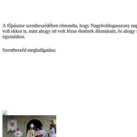
A főpásztor szentbeszédében elmondta, hogy Nagyboldogasszony napjá
volt ekkor is, mint ahogy ott volt Jézus életének állomásain, és aho
egymáshoz.
Szentbeszéd meghallgatása: