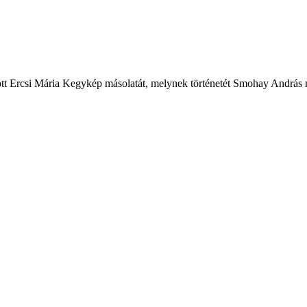
tt Ercsi Mária Kegykép másolatát, melynek történetét Smohay András m