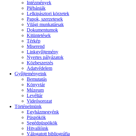
Intézmények
Plébániák
Lelkipásztori körzetek
Papok, szerzetesek
Világi munkatársak
Dokumentumok
Kitüntetések
Térkép
Miserend
Linkgyűjtemény
Nyertes pályázatok
Közbeszerzés
Adatvédelem
Gyűjteményeink
Bemutatás
Könyvtár
Múzeum
Levéltár
Videósorozat
Történelmünk
Egyházmegyénk
Püspökök
Segédpüspökök
Hitvallóink
Válogatott bibliográfia