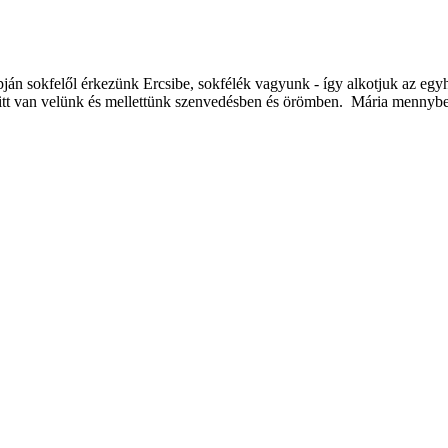
n sokfelől érkezünk Ercsibe, sokfélék vagyunk - így alkotjuk az egyh
gy itt van velünk és mellettünk szenvedésben és örömben. Mária mennybe