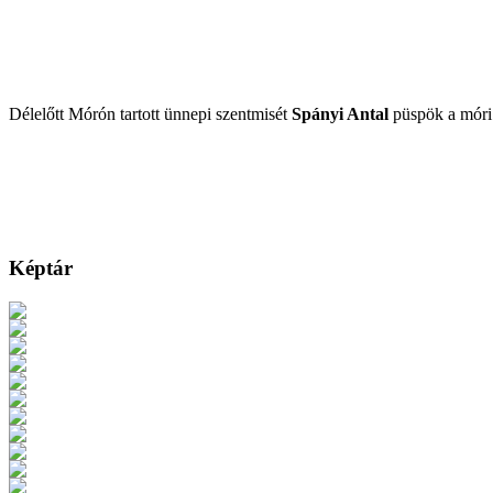
Délelőtt Mórón tartott ünnepi szentmisét
Spányi Antal
püspök a mór
Képtár