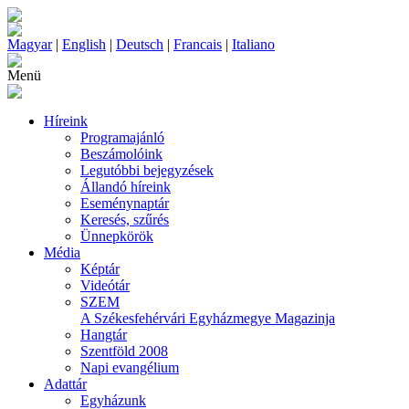
Magyar
|
English
|
Deutsch
|
Francais
|
Italiano
Menü
Híreink
Programajánló
Beszámolóink
Legutóbbi bejegyzések
Állandó híreink
Eseménynaptár
Keresés, szűrés
Ünnepkörök
Média
Képtár
Videótár
SZEM
A Székesfehérvári Egyházmegye Magazinja
Hangtár
Szentföld 2008
Napi evangélium
Adattár
Egyházunk