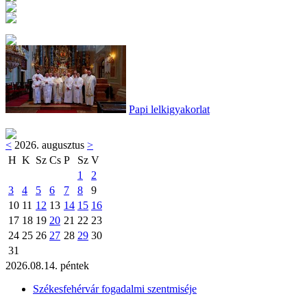
Papi lelkigyakorlat
<
2026. augusztus
>
H
K
Sz
Cs
P
Sz
V
1
2
3
4
5
6
7
8
9
10
11
12
13
14
15
16
17
18
19
20
21
22
23
24
25
26
27
28
29
30
31
2026.08.14. péntek
Székesfehérvár fogadalmi szentmiséje