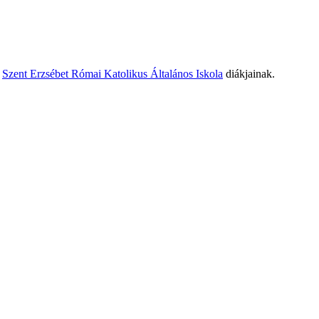
i
Szent Erzsébet Római Katolikus Általános Iskola
diákjainak.