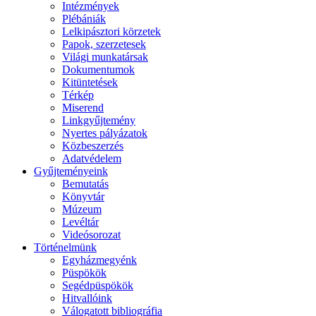
Intézmények
Plébániák
Lelkipásztori körzetek
Papok, szerzetesek
Világi munkatársak
Dokumentumok
Kitüntetések
Térkép
Miserend
Linkgyűjtemény
Nyertes pályázatok
Közbeszerzés
Adatvédelem
Gyűjteményeink
Bemutatás
Könyvtár
Múzeum
Levéltár
Videósorozat
Történelmünk
Egyházmegyénk
Püspökök
Segédpüspökök
Hitvallóink
Válogatott bibliográfia