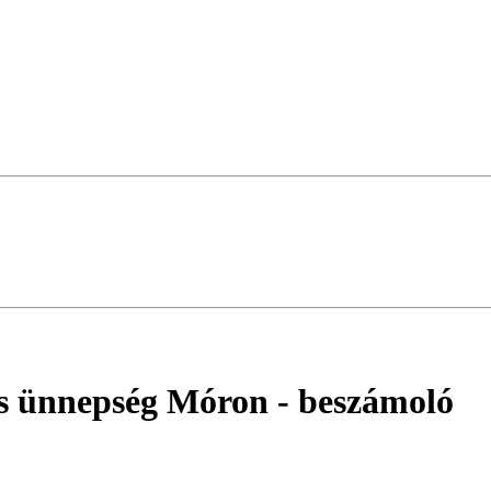
és ünnepség Móron
- beszámoló