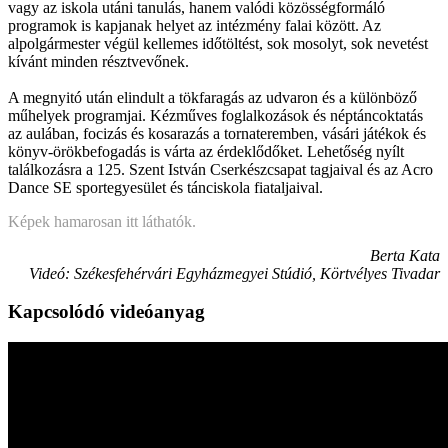
vagy az iskola utáni tanulás, hanem valódi közösségformáló
programok is kapjanak helyet az intézmény falai között. Az
alpolgármester végül kellemes időtöltést, sok mosolyt, sok nevetést
kívánt minden résztvevőnek.
A megnyitó után elindult a tökfaragás az udvaron és a különböző
műhelyek programjai. Kézműves foglalkozások és néptáncoktatás
az aulában, focizás és kosarazás a tornateremben, vásári játékok és
könyv-örökbefogadás is várta az érdeklődőket. Lehetőség nyílt
találkozásra a 125. Szent István Cserkészcsapat tagjaival és az Acro
Dance SE sportegyesület és tánciskola fiataljaival.
Képek hamarosan itt láthatók.
Berta Kata
Videó: Székesfehérvári Egyházmegyei Stúdió, Körtvélyes Tivadar
Kapcsolódó videóanyag