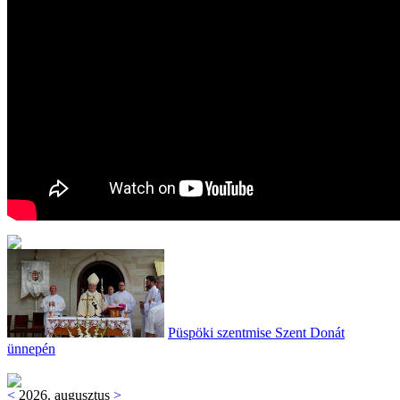
Püspöki szentmise Szent Donát
ünnepén
<
2026. augusztus
>