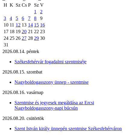
H
K
Sz
Cs
P
Sz
V
1
2
3
4
5
6
7
8
9
10
11
12
13
14
15
16
17
18
19
20
21
22
23
24
25
26
27
28
29
30
31
2026.08.14. péntek
Székesfehérvár fogadalmi szentmiséje
2026.08.15. szombat
Nagyboldogasszony ünnep - szentmise
2026.08.16. vasárnap
Szentmise és jegyesek megáldása az Ercsi
Nagyboldogasszony-napi búcsún
2026.08.20. csütörtök
Szent István király ünnepén szentmise Székesfehérváron