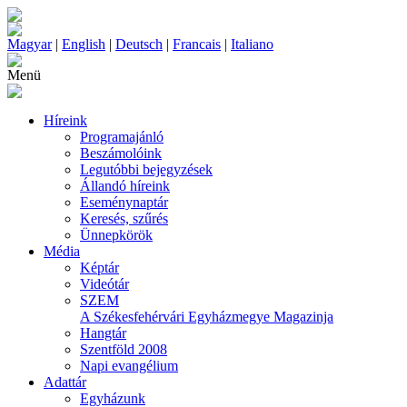
Magyar
|
English
|
Deutsch
|
Francais
|
Italiano
Menü
Híreink
Programajánló
Beszámolóink
Legutóbbi bejegyzések
Állandó híreink
Eseménynaptár
Keresés, szűrés
Ünnepkörök
Média
Képtár
Videótár
SZEM
A Székesfehérvári Egyházmegye Magazinja
Hangtár
Szentföld 2008
Napi evangélium
Adattár
Egyházunk