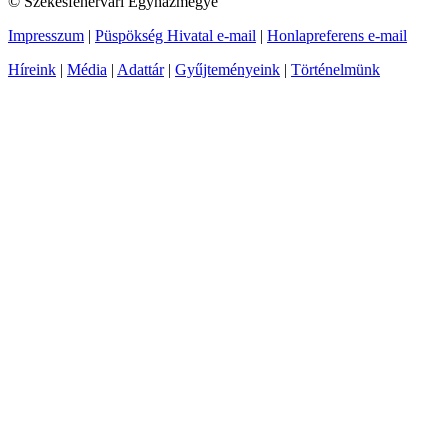
© Székesfehérvári Egyházmegye
Impresszum
|
Püspökség Hivatal e-mail
|
Honlapreferens e-mail
Híreink
|
Média
|
Adattár
|
Gyűjteményeink
|
Történelmünk