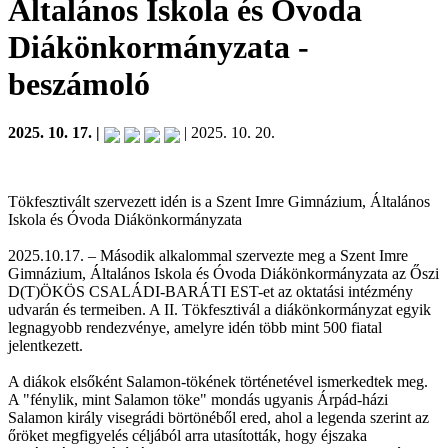
Általános Iskola és Óvoda
Diákönkormányzata
-
beszámoló
2025. 10. 17. |
| 2025. 10. 20.
Tökfesztivált szervezett idén is a Szent Imre Gimnázium, Általános
Iskola és Óvoda Diákönkormányzata
2025.10.17. – Második alkalommal szervezte meg a Szent Imre
Gimnázium, Általános Iskola és Óvoda Diákönkormányzata az Őszi
D(T)ÖKÖS CSALÁDI-BARÁTI EST-et az oktatási intézmény
udvarán és termeiben. A II. Tökfesztivál a diákönkormányzat egyik
legnagyobb rendezvénye, amelyre idén több mint 500 fiatal
jelentkezett.
A diákok elsőként Salamon-tökének történetével ismerkedtek meg.
A "fénylik, mint Salamon töke" mondás ugyanis Árpád-házi
Salamon király visegrádi börtönéből ered, ahol a legenda szerint az
őröket megfigyelés céljából arra utasították, hogy éjszaka