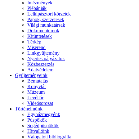
Intézmények
Plébániák
Lelkipásztori körzetek
Papok, szerzetesek
Világi munkatársak
Dokumentumok
Kitüntetések
Térkép
Miserend
Linkgyűjtemény
Nyertes pályázatok
Közbeszerzés
Adatvédelem
Gyűjteményeink
Bemutatás
Könyvtár
Múzeum
Levéltár
Videósorozat
Történelmünk
Egyházmegyénk
Püspökök
Segédpüspökök
Hitvallóink
Válogatott bibliográfia