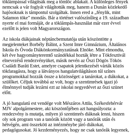
töklámpással világítsák meg a tömlöc ablakait. A különleges fények
nemcsak a vár foglyát világították meg, hanem a Dunán közlekedő
hajósoknak is támpontul szolgáltak. Innen ered a „fénylik, mint
Salamon töke” mondás. Bár a történet valószínűleg a 19. században
nyerte el mai formáját, de a töklámpás-használat már ezer évvel
ezelőtt is jelen volt Magyarországon.
Az iskola diákjainak néptáncbemutatója után köszöntötte a
megjelenteket Borbély Bálint, a Szent Imre Gimnázium, Általános
Iskola és Óvoda Diákönkormányzatának Elnöke. Mint elmondta,
két éve hagyományteremtő szándékkal hozták létre a Tökfesztivál
elnevezésű rendezvényüket, másik nevén az Őszi Dögös Tökös
Családi Baráti Estet, amelyre csapatok jelentkezését várták közös
tökfaragásra, hogy a látványos hangulatvilágításon túl színes
programokkal hozzák össze a közösséget: a tanárokat, a diákokat, a
szülőket. Céljuk továbbá az volt, hogy a szentimrések igazi jó
élménnyel tudják lezárni ezt az iskolai negyedévet az őszi szünet
előtt.
A jó hangulatú est vendége volt Mészáros Attila, Székesfehérvár
MJV alpolgármestere, aki köszöntőjében azt hangsúlyozta: a
rendezvény is mutatja, milyen jó szentimrés diáknak lenni, hiszen
oly sok program van a tanórák között vagy a tanórák után és
hétvégén, ami összeköti az intézménybe járó diákokat,
pedagógusokat. Jó kezdeményezés, hogy ne csak tanórák legyenek,