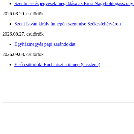
Szentmise és jegyesek megáldása az Ercsi Nagyboldogasszony
2026.08.20. csütörtök
Szent István király ünnepén szentmise Székesfehérváron
2026.08.27. csütörtök
Egyházmegyés papi zarándoklat
2026.09.03. csütörtök
Első csütörtöki Eucharisztia ünnep (Ciszterci)