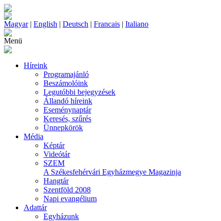
Magyar
|
English
|
Deutsch
|
Francais
|
Italiano
Menü
Híreink
Programajánló
Beszámolóink
Legutóbbi bejegyzések
Állandó híreink
Eseménynaptár
Keresés, szűrés
Ünnepkörök
Média
Képtár
Videótár
SZEM
A Székesfehérvári Egyházmegye Magazinja
Hangtár
Szentföld 2008
Napi evangélium
Adattár
Egyházunk