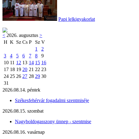
Papi lelkigyakorlat
<
2026. augusztus
>
H
K
Sz
Cs
P
Sz
V
1
2
3
4
5
6
7
8
9
10
11
12
13
14
15
16
17
18
19
20
21
22
23
24
25
26
27
28
29
30
31
2026.08.14. péntek
Székesfehérvár fogadalmi szentmiséje
2026.08.15. szombat
Nagyboldogasszony ünnep - szentmise
2026.08.16. vasárnap