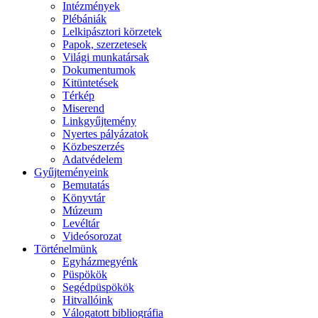
Intézmények
Plébániák
Lelkipásztori körzetek
Papok, szerzetesek
Világi munkatársak
Dokumentumok
Kitüntetések
Térkép
Miserend
Linkgyűjtemény
Nyertes pályázatok
Közbeszerzés
Adatvédelem
Gyűjteményeink
Bemutatás
Könyvtár
Múzeum
Levéltár
Videósorozat
Történelmünk
Egyházmegyénk
Püspökök
Segédpüspökök
Hitvallóink
Válogatott bibliográfia