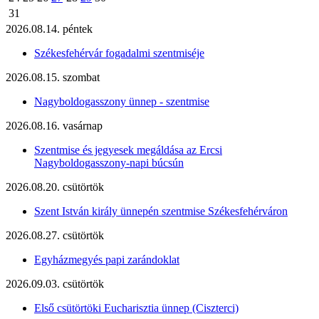
31
2026.08.14. péntek
Székesfehérvár fogadalmi szentmiséje
2026.08.15. szombat
Nagyboldogasszony ünnep - szentmise
2026.08.16. vasárnap
Szentmise és jegyesek megáldása az Ercsi
Nagyboldogasszony-napi búcsún
2026.08.20. csütörtök
Szent István király ünnepén szentmise Székesfehérváron
2026.08.27. csütörtök
Egyházmegyés papi zarándoklat
2026.09.03. csütörtök
Első csütörtöki Eucharisztia ünnep (Ciszterci)