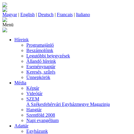
Magyar
|
English
|
Deutsch
|
Francais
|
Italiano
Menü
Híreink
Programajánló
Beszámolóink
Legutóbbi bejegyzések
Állandó híreink
Eseménynaptár
Keresés, szűrés
Ünnepkörök
Média
Képtár
Videótár
SZEM
A Székesfehérvári Egyházmegye Magazinja
Hangtár
Szentföld 2008
Napi evangélium
Adattár
Egyházunk