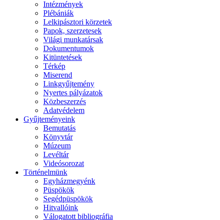
Intézmények
Plébániák
Lelkipásztori körzetek
Papok, szerzetesek
Világi munkatársak
Dokumentumok
Kitüntetések
Térkép
Miserend
Linkgyűjtemény
Nyertes pályázatok
Közbeszerzés
Adatvédelem
Gyűjteményeink
Bemutatás
Könyvtár
Múzeum
Levéltár
Videósorozat
Történelmünk
Egyházmegyénk
Püspökök
Segédpüspökök
Hitvallóink
Válogatott bibliográfia