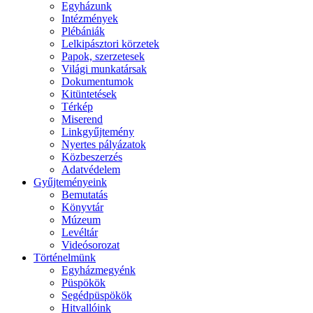
Egyházunk
Intézmények
Plébániák
Lelkipásztori körzetek
Papok, szerzetesek
Világi munkatársak
Dokumentumok
Kitüntetések
Térkép
Miserend
Linkgyűjtemény
Nyertes pályázatok
Közbeszerzés
Adatvédelem
Gyűjteményeink
Bemutatás
Könyvtár
Múzeum
Levéltár
Videósorozat
Történelmünk
Egyházmegyénk
Püspökök
Segédpüspökök
Hitvallóink