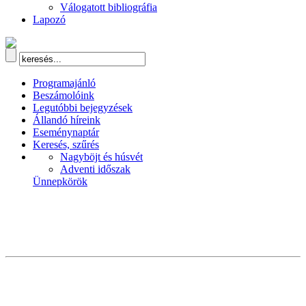
Válogatott bibliográfia
Lapozó
Programajánló
Beszámolóink
Legutóbbi bejegyzések
Állandó híreink
Eseménynaptár
Keresés, szűrés
Nagyböjt és húsvét
Adventi időszak
Ünnepkörök