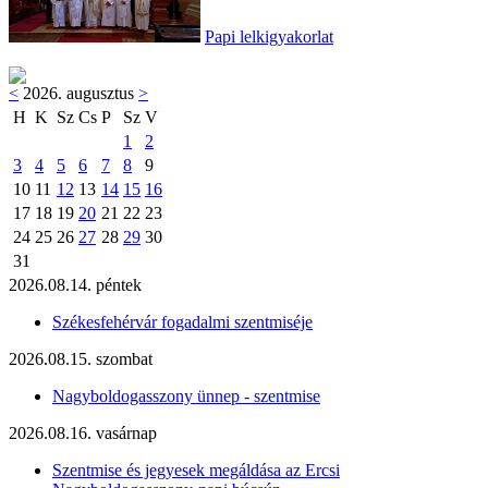
Papi lelkigyakorlat
<
2026. augusztus
>
H
K
Sz
Cs
P
Sz
V
1
2
3
4
5
6
7
8
9
10
11
12
13
14
15
16
17
18
19
20
21
22
23
24
25
26
27
28
29
30
31
2026.08.14. péntek
Székesfehérvár fogadalmi szentmiséje
2026.08.15. szombat
Nagyboldogasszony ünnep - szentmise
2026.08.16. vasárnap
Szentmise és jegyesek megáldása az Ercsi