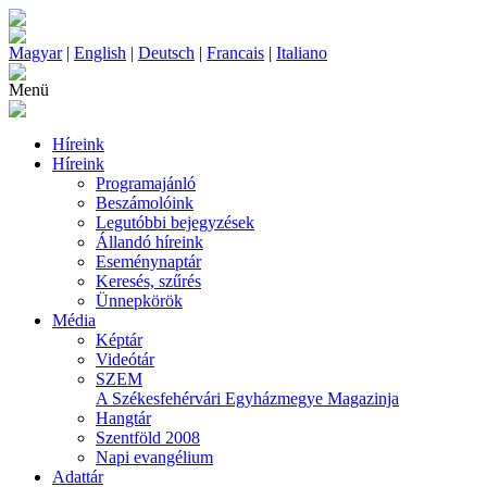
Magyar
|
English
|
Deutsch
|
Francais
|
Italiano
Menü
Híreink
Híreink
Programajánló
Beszámolóink
Legutóbbi bejegyzések
Állandó híreink
Eseménynaptár
Keresés, szűrés
Ünnepkörök
Média
Képtár
Videótár
SZEM
A Székesfehérvári Egyházmegye Magazinja
Hangtár
Szentföld 2008
Napi evangélium
Adattár