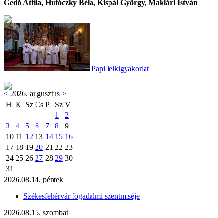
Gedõ Attila, Hutóczky Béla, Kispál György, Maklári István
Papi lelkigyakorlat
<
2026. augusztus
>
H
K
Sz
Cs
P
Sz
V
1
2
3
4
5
6
7
8
9
10
11
12
13
14
15
16
17
18
19
20
21
22
23
24
25
26
27
28
29
30
31
2026.08.14. péntek
Székesfehérvár fogadalmi szentmiséje
2026.08.15. szombat