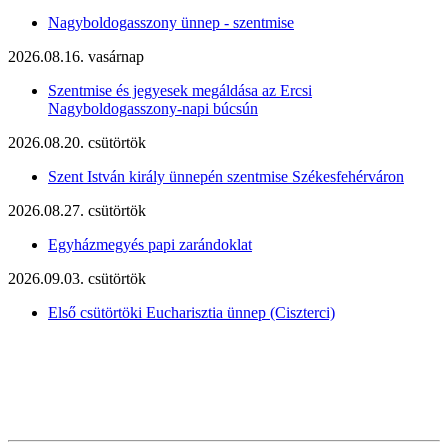
Nagyboldogasszony ünnep - szentmise
2026.08.16. vasárnap
Szentmise és jegyesek megáldása az Ercsi
Nagyboldogasszony-napi búcsún
2026.08.20. csütörtök
Szent István király ünnepén szentmise Székesfehérváron
2026.08.27. csütörtök
Egyházmegyés papi zarándoklat
2026.09.03. csütörtök
Első csütörtöki Eucharisztia ünnep (Ciszterci)