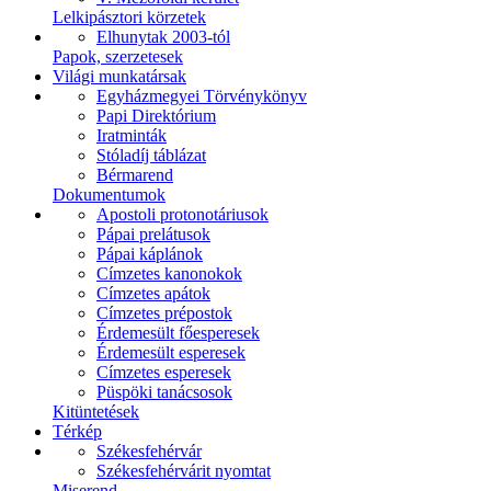
Lelkipásztori körzetek
Elhunytak 2003-tól
Papok, szerzetesek
Világi munkatársak
Egyházmegyei Törvénykönyv
Papi Direktórium
Iratminták
Stóladíj táblázat
Bérmarend
Dokumentumok
Apostoli protonotáriusok
Pápai prelátusok
Pápai káplánok
Címzetes kanonokok
Címzetes apátok
Címzetes prépostok
Érdemesült főesperesek
Érdemesült esperesek
Címzetes esperesek
Püspöki tanácsosok
Kitüntetések
Térkép
Székesfehérvár
Székesfehérvárit nyomtat
Miserend