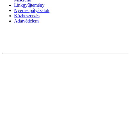
Linkgyűjtemény
Nyertes pályázatok
Közbeszerzés
Adatvédelem