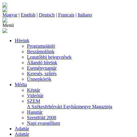
Magyar
|
English
|
Deutsch
|
Francais
|
Italiano
Menü
Híreink
Programajánló
Beszámolóink
Legutóbbi bejegyzések
Állandó híreink
Eseménynaptár
Keresés, szűrés
Ünnepkörök
Média
Képtár
Videótár
SZEM
A Székesfehérvári Egyházmegye Magazinja
Hangtár
Szentföld 2008
Napi evangélium
Adattár
Adattár