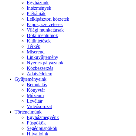
Egyházunk
Intézmények
Plébániák
Lelkipásztori körzetek
Papok, szerzetesek
Világi munkatársak
Dokumentumok
Kitüntetések
Térkép
Miserend
Linkgyűjtemény
Nyertes pályázatok
Közbeszerzés
Adatvédelem
Gyűjteményeink
Bemutatás
Könyvtár
Múzeum
Levéltár
Videósorozat
Történelmünk
Egyházmegyénk
Püspökök
Segédpüspökök
Hitvallóink