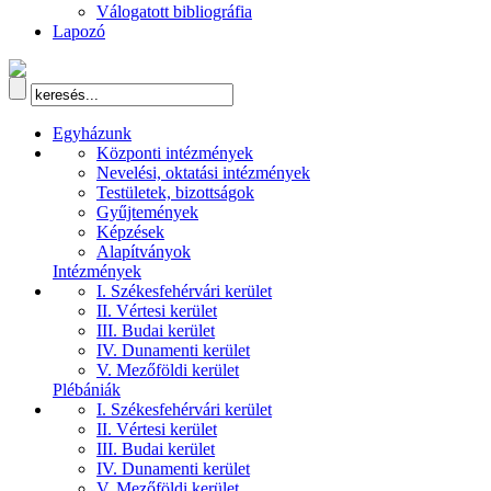
Válogatott bibliográfia
Lapozó
Egyházunk
Központi intézmények
Nevelési, oktatási intézmények
Testületek, bizottságok
Gyűjtemények
Képzések
Alapítványok
Intézmények
I. Székesfehérvári kerület
II. Vértesi kerület
III. Budai kerület
IV. Dunamenti kerület
V. Mezőföldi kerület
Plébániák
I. Székesfehérvári kerület
II. Vértesi kerület
III. Budai kerület
IV. Dunamenti kerület
V. Mezőföldi kerület