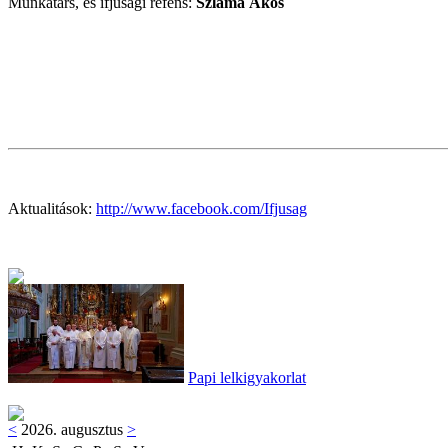
Munkatárs, és ifjúsági refens:
Szlama Ákos
Aktualitások:
http://www.facebook.com/Ifjusag
Papi lelkigyakorlat
<
2026. augusztus
>