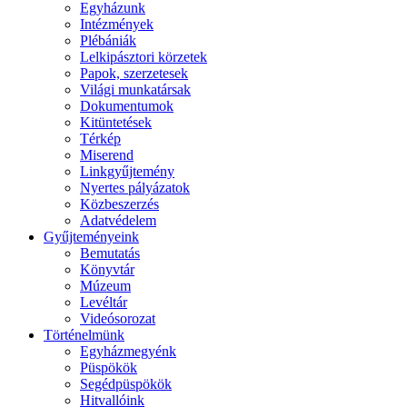
Egyházunk
Intézmények
Plébániák
Lelkipásztori körzetek
Papok, szerzetesek
Világi munkatársak
Dokumentumok
Kitüntetések
Térkép
Miserend
Linkgyűjtemény
Nyertes pályázatok
Közbeszerzés
Adatvédelem
Gyűjteményeink
Bemutatás
Könyvtár
Múzeum
Levéltár
Videósorozat
Történelmünk
Egyházmegyénk
Püspökök
Segédpüspökök
Hitvallóink