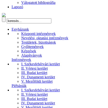
Válogatott bibliográfia
Lapozó
Egyházunk
Központi intézmények
Nevelési, oktatási intézmények
Testületek, bizottságok
Gyűjtemények
Képzések
Alapítványok
Intézmények
I. Székesfehérvári kerület
II. Vértesi kerület
III. Budai kerület
IV. Dunamenti kerület
V. Mezőföldi kerület
Plébániák
I. Székesfehérvári kerület
II. Vértesi kerület
III. Budai kerület
IV. Dunamenti kerület
V. Mezőföldi kerület