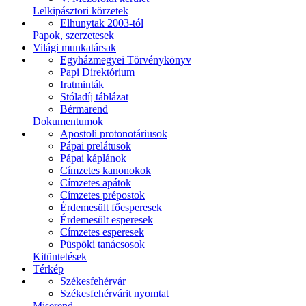
Lelkipásztori körzetek
Elhunytak 2003-tól
Papok, szerzetesek
Világi munkatársak
Egyházmegyei Törvénykönyv
Papi Direktórium
Iratminták
Stóladíj táblázat
Bérmarend
Dokumentumok
Apostoli protonotáriusok
Pápai prelátusok
Pápai káplánok
Címzetes kanonokok
Címzetes apátok
Címzetes prépostok
Érdemesült főesperesek
Érdemesült esperesek
Címzetes esperesek
Püspöki tanácsosok
Kitüntetések
Térkép
Székesfehérvár
Székesfehérvárit nyomtat
Miserend