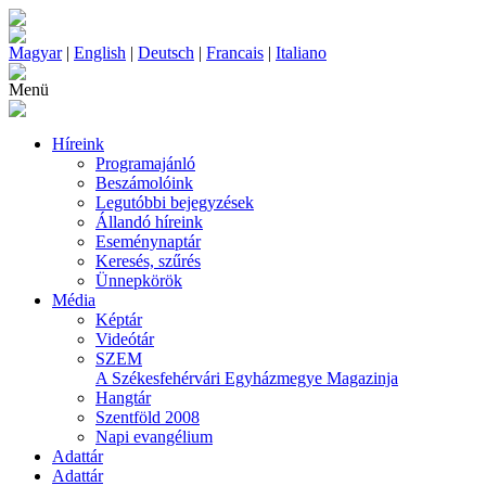
Magyar
|
English
|
Deutsch
|
Francais
|
Italiano
Menü
Híreink
Programajánló
Beszámolóink
Legutóbbi bejegyzések
Állandó híreink
Eseménynaptár
Keresés, szűrés
Ünnepkörök
Média
Képtár
Videótár
SZEM
A Székesfehérvári Egyházmegye Magazinja
Hangtár
Szentföld 2008
Napi evangélium
Adattár
Adattár