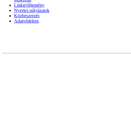
Linkgyűjtemény
Nyertes pályázatok
Közbeszerzés
Adatvédelem