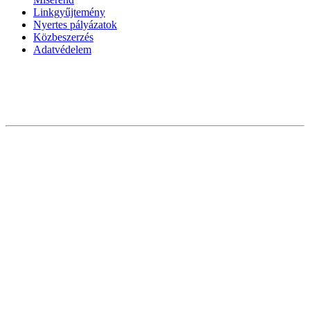
Linkgyűjtemény
Nyertes pályázatok
Közbeszerzés
Adatvédelem