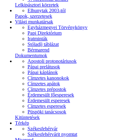
Lelkipásztori körzetek
Elhunytak 2003-tól
Papok, szerzetesek
Világi munkatársak
Egyházmegyei Törvénykönyv
Papi Direktórium
Iratminták
Stóladíj táblázat
Bérmarend
Dokumentumok
Apostoli protonotáriusok
Pápai prelátusok
Pápai káplánok
Címzetes kanonokok
Címzetes apátok
Címzetes prépostok
Érdemesült főesperesek
Érdemesült esperesek
Címzetes esperesek
Püspöki tanácsosok
Kitüntetések
Térkép
Székesfehérvár
Székesfehérvárit nyomtat
Miserend