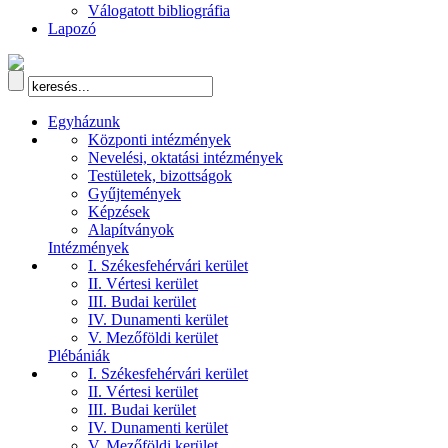
Válogatott bibliográfia
Lapozó
Egyházunk
Központi intézmények
Nevelési, oktatási intézmények
Testületek, bizottságok
Gyűjtemények
Képzések
Alapítványok
Intézmények
I. Székesfehérvári kerület
II. Vértesi kerület
III. Budai kerület
IV. Dunamenti kerület
V. Mezőföldi kerület
Plébániák
I. Székesfehérvári kerület
II. Vértesi kerület
III. Budai kerület
IV. Dunamenti kerület
V. Mezőföldi kerület