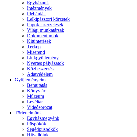
Egyházunk
Intézmények
Plébániák
Lelkipásztori körzetek
Papok, szerzetesek
Világi munkatársak
Dokumentumok
Kitüntetések
Térkép
Miserend
Linkgyűjtemény
Nyertes pályázatok
Közbeszerzés
Adatvédelem
Gyűjteményeink
Bemutatás
Könyvtár
Múzeum
Levéltár
Videósorozat
Történelmünk
Egyházmegyénk
Püspökök
Segédpüspökök
Hitvallóink