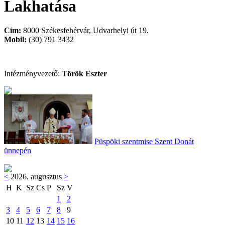
Lakhatása
Cím:
8000 Székesfehérvár, Udvarhelyi út 19.
Mobil:
(30) 791 3432
Intézményvezető:
Török Eszter
Püspöki szentmise Szent Donát
ünnepén
<
2026. augusztus
>
H
K
Sz
Cs
P
Sz
V
1
2
3
4
5
6
7
8
9
10
11
12
13
14
15
16