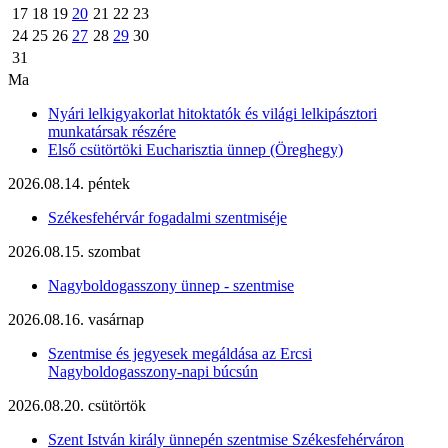
17
18
19
20
21
22
23
24
25
26
27
28
29
30
31
Ma
Nyári lelkigyakorlat hitoktatók és világi lelkipásztori
munkatársak részére
Első csütörtöki Eucharisztia ünnep (Öreghegy)
2026.08.14. péntek
Székesfehérvár fogadalmi szentmiséje
2026.08.15. szombat
Nagyboldogasszony ünnep - szentmise
2026.08.16. vasárnap
Szentmise és jegyesek megáldása az Ercsi
Nagyboldogasszony-napi búcsún
2026.08.20. csütörtök
Szent István király ünnepén szentmise Székesfehérváron