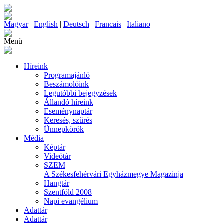
Magyar
|
English
|
Deutsch
|
Francais
|
Italiano
Menü
Híreink
Programajánló
Beszámolóink
Legutóbbi bejegyzések
Állandó híreink
Eseménynaptár
Keresés, szűrés
Ünnepkörök
Média
Képtár
Videótár
SZEM
A Székesfehérvári Egyházmegye Magazinja
Hangtár
Szentföld 2008
Napi evangélium
Adattár
Adattár