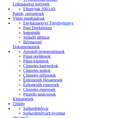
Lelkipásztori körzetek
Elhunytak 2003-tól
Papok, szerzetesek
Világi munkatársak
Egyházmegyei Törvénykönyv
Papi Direktórium
Iratminták
Stóladíj táblázat
Bérmarend
Dokumentumok
Apostoli protonotáriusok
Pápai prelátusok
Pápai káplánok
Címzetes kanonokok
Címzetes apátok
Címzetes prépostok
Érdemesült főesperesek
Érdemesült esperesek
Címzetes esperesek
Püspöki tanácsosok
Kitüntetések
Térkép
Székesfehérvár
Székesfehérvárit nyomtat
Miserend