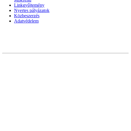
Linkgyűjtemény
Nyertes pályázatok
Közbeszerzés
Adatvédelem