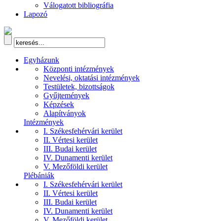
Válogatott bibliográfia
Lapozó
Egyházunk
Központi intézmények
Nevelési, oktatási intézmények
Testületek, bizottságok
Gyűjtemények
Képzések
Alapítványok
Intézmények
I. Székesfehérvári kerület
II. Vértesi kerület
III. Budai kerület
IV. Dunamenti kerület
V. Mezőföldi kerület
Plébániák
I. Székesfehérvári kerület
II. Vértesi kerület
III. Budai kerület
IV. Dunamenti kerület
V. Mezőföldi kerület