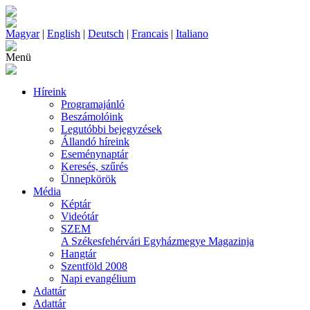
Magyar
|
English
|
Deutsch
|
Francais
|
Italiano
Menü
Híreink
Programajánló
Beszámolóink
Legutóbbi bejegyzések
Állandó híreink
Eseménynaptár
Keresés, szűrés
Ünnepkörök
Média
Képtár
Videótár
SZEM
A Székesfehérvári Egyházmegye Magazinja
Hangtár
Szentföld 2008
Napi evangélium
Adattár
Adattár