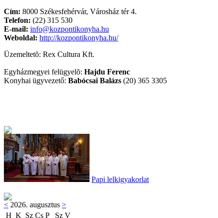
Cím:
8000 Székesfehérvár, Városház tér 4.
Telefon:
(22) 315 530
E-mail:
info@kozpontikonyha.hu
Weboldal:
http://kozpontikonyha.hu/
Üzemeltetõ: Rex Cultura Kft.
Egyházmegyei felügyelõ:
Hajdu Ferenc
Konyhai ügyvezető:
Babócsai Balázs
(20) 365 3305
Papi lelkigyakorlat
<
2026. augusztus
>
H
K
Sz
Cs
P
Sz
V