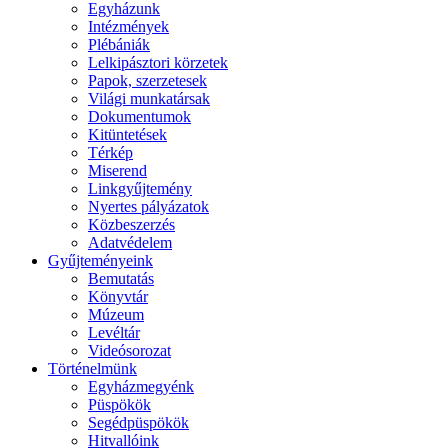
Egyházunk
Intézmények
Plébániák
Lelkipásztori körzetek
Papok, szerzetesek
Világi munkatársak
Dokumentumok
Kitüntetések
Térkép
Miserend
Linkgyűjtemény
Nyertes pályázatok
Közbeszerzés
Adatvédelem
Gyűjteményeink
Bemutatás
Könyvtár
Múzeum
Levéltár
Videósorozat
Történelmünk
Egyházmegyénk
Püspökök
Segédpüspökök
Hitvallóink