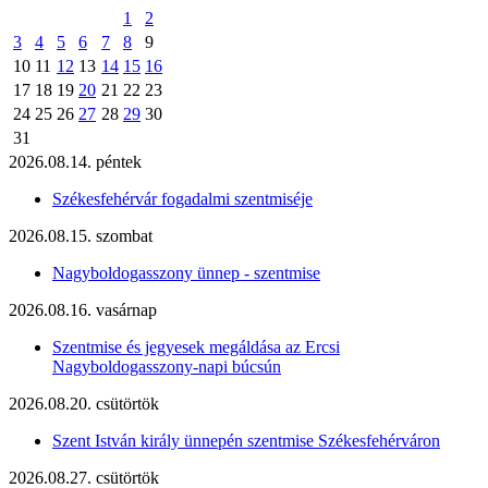
1
2
3
4
5
6
7
8
9
10
11
12
13
14
15
16
17
18
19
20
21
22
23
24
25
26
27
28
29
30
31
2026.08.14. péntek
Székesfehérvár fogadalmi szentmiséje
2026.08.15. szombat
Nagyboldogasszony ünnep - szentmise
2026.08.16. vasárnap
Szentmise és jegyesek megáldása az Ercsi
Nagyboldogasszony-napi búcsún
2026.08.20. csütörtök
Szent István király ünnepén szentmise Székesfehérváron
2026.08.27. csütörtök