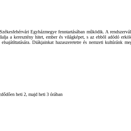
, a Székesfehérvári Egyházmegye fenntartásában mûködik. A rendszervá
állalja a keresztény hitet, ember és világképet, s az ebbõl adódó erk
 elsajátíttatására. Diákjainkat hazaszeretetre és nemzeti kultúránk 
zdődően heti 2, majd heti 3 órában