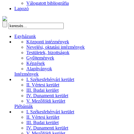
Válogatott bibliográfia
Lapozó
Egyházunk
Központi intézmények
Nevelési, oktatási intézmények
Testületek, bizottságok
Gyűjtemények
Képzések
Alapítványok
Intézmények
I. Székesfehérvári kerület
II. Vértesi kerület
III. Budai kerület
IV. Dunamenti kerület
V. Mezőföldi kerület
Plébániák
I. Székesfehérvári kerület
II. Vértesi kerület
III. Budai kerület
IV. Dunamenti kerület
V. Mezőföldi kerület