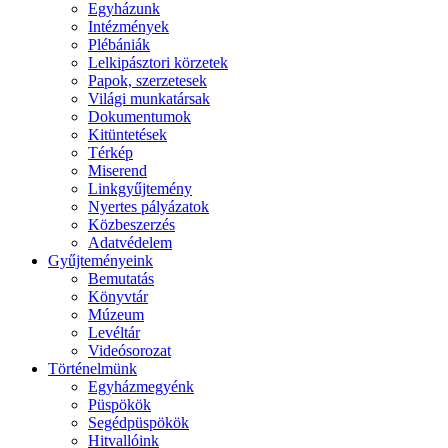
Egyházunk
Intézmények
Plébániák
Lelkipásztori körzetek
Papok, szerzetesek
Világi munkatársak
Dokumentumok
Kitüntetések
Térkép
Miserend
Linkgyűjtemény
Nyertes pályázatok
Közbeszerzés
Adatvédelem
Gyűjteményeink
Bemutatás
Könyvtár
Múzeum
Levéltár
Videósorozat
Történelmünk
Egyházmegyénk
Püspökök
Segédpüspökök
Hitvallóink