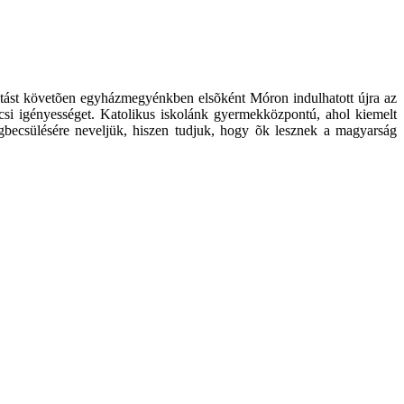
ltást követõen egyházmegyénkben elsõként Móron indulhatott újra az
ölcsi igényességet. Katolikus iskolánk gyermekközpontú, ahol kiemelt
megbecsülésére neveljük, hiszen tudjuk, hogy õk lesznek a magyarság