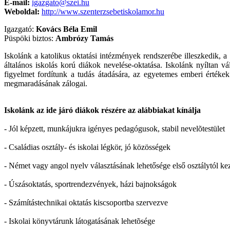
E-mail:
igazgato@szei.hu
Weboldal:
http://www.szenterzsebetiskolamor.hu
Igazgató:
Kovács Béla Emil
Püspöki biztos:
Ambrózy Tamás
Iskolánk a katolikus oktatási intézmények rendszerébe illeszkedik
általános iskolás korú diákok nevelése-oktatása. Iskolánk nyíltan v
figyelmet fordítunk a tudás átadására, az egyetemes emberi értékek
megmaradásának zálogai.
Iskolánk az ide járó diákok részére az alábbiakat kínálja
- Jól képzett, munkájukra igényes pedagógusok, stabil nevelõtestület
- Családias osztály- és iskolai légkör, jó közösségek
- Német vagy angol nyelv választásának lehetősége első osztálytól ke
- Úszásoktatás, sportrendezvények, házi bajnokságok
- Számítástechnikai oktatás kiscsoportba szervezve
- Iskolai könyvtárunk látogatásának lehetõsége