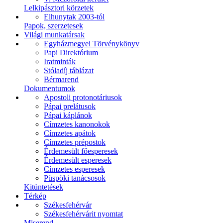
Lelkipásztori körzetek
Elhunytak 2003-tól
Papok, szerzetesek
Világi munkatársak
Egyházmegyei Törvénykönyv
Papi Direktórium
Iratminták
Stóladíj táblázat
Bérmarend
Dokumentumok
Apostoli protonotáriusok
Pápai prelátusok
Pápai káplánok
Címzetes kanonokok
Címzetes apátok
Címzetes prépostok
Érdemesült főesperesek
Érdemesült esperesek
Címzetes esperesek
Püspöki tanácsosok
Kitüntetések
Térkép
Székesfehérvár
Székesfehérvárit nyomtat
Miserend