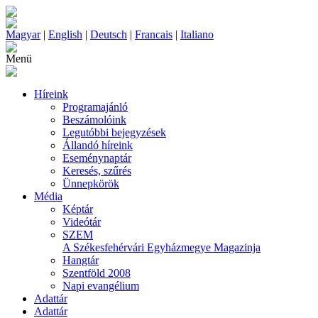
Magyar
|
English
|
Deutsch
|
Francais
|
Italiano
Menü
Híreink
Programajánló
Beszámolóink
Legutóbbi bejegyzések
Állandó híreink
Eseménynaptár
Keresés, szűrés
Ünnepkörök
Média
Képtár
Videótár
SZEM
A Székesfehérvári Egyházmegye Magazinja
Hangtár
Szentföld 2008
Napi evangélium
Adattár
Adattár