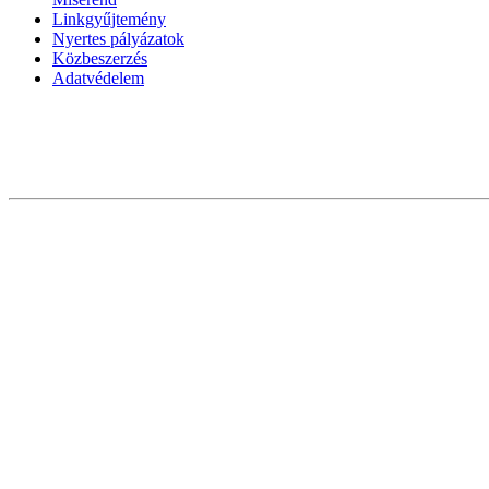
Linkgyűjtemény
Nyertes pályázatok
Közbeszerzés
Adatvédelem