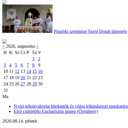
Püspöki szentmise Szent Donát ünnepén
<
2026. augusztus
>
H
K
Sz
Cs
P
Sz
V
1
2
3
4
5
6
7
8
9
10
11
12
13
14
15
16
17
18
19
20
21
22
23
24
25
26
27
28
29
30
31
Ma
Nyári lelkigyakorlat hitoktatók és világi lelkipásztori munkatárs
Első csütörtöki Eucharisztia ünnep (Öreghegy)
2026.08.14. péntek