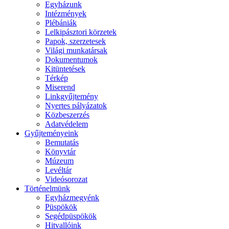
Egyházunk
Intézmények
Plébániák
Lelkipásztori körzetek
Papok, szerzetesek
Világi munkatársak
Dokumentumok
Kitüntetések
Térkép
Miserend
Linkgyűjtemény
Nyertes pályázatok
Közbeszerzés
Adatvédelem
Gyűjteményeink
Bemutatás
Könyvtár
Múzeum
Levéltár
Videósorozat
Történelmünk
Egyházmegyénk
Püspökök
Segédpüspökök
Hitvallóink