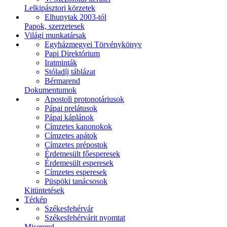
Lelkipásztori körzetek
Elhunytak 2003-tól
Papok, szerzetesek
Világi munkatársak
Egyházmegyei Törvénykönyv
Papi Direktórium
Iratminták
Stóladíj táblázat
Bérmarend
Dokumentumok
Apostoli protonotáriusok
Pápai prelátusok
Pápai káplánok
Címzetes kanonokok
Címzetes apátok
Címzetes prépostok
Érdemesült főesperesek
Érdemesült esperesek
Címzetes esperesek
Püspöki tanácsosok
Kitüntetések
Térkép
Székesfehérvár
Székesfehérvárit nyomtat
Miserend