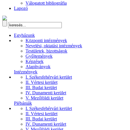
Válogatott bibliográfia
Lapozó
Egyházunk
Központi intézmények
Nevelési, oktatási intézmények
Testületek, bizottságok
Gyűjtemények
Képzések
Alapítványok
Intézmények
I. Székesfehérvári kerület
II. Vértesi kerület
III. Budai kerület
IV. Dunamenti kerület
V. Mezőföldi kerület
Plébániák
I. Székesfehérvári kerület
II. Vértesi kerület
III. Budai kerület
IV. Dunamenti kerület
V. Mezőföldi kerület