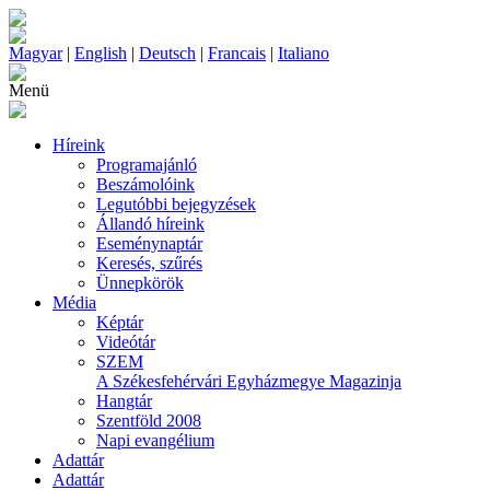
Magyar
|
English
|
Deutsch
|
Francais
|
Italiano
Menü
Híreink
Programajánló
Beszámolóink
Legutóbbi bejegyzések
Állandó híreink
Eseménynaptár
Keresés, szűrés
Ünnepkörök
Média
Képtár
Videótár
SZEM
A Székesfehérvári Egyházmegye Magazinja
Hangtár
Szentföld 2008
Napi evangélium
Adattár
Adattár