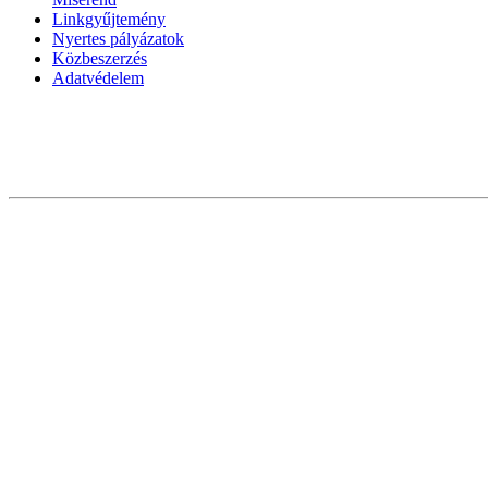
Linkgyűjtemény
Nyertes pályázatok
Közbeszerzés
Adatvédelem