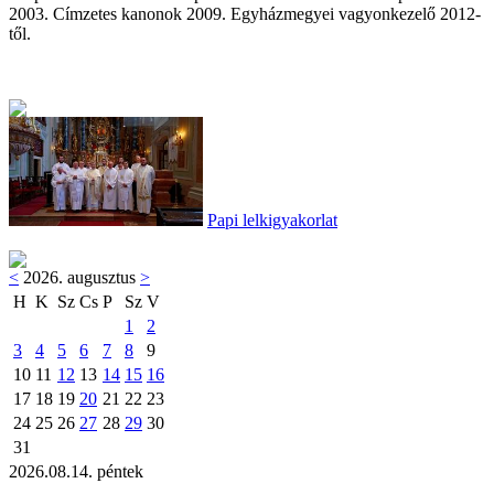
2003. Címzetes kanonok 2009. Egyházmegyei vagyonkezelő 2012-
től.
Papi lelkigyakorlat
<
2026. augusztus
>
H
K
Sz
Cs
P
Sz
V
1
2
3
4
5
6
7
8
9
10
11
12
13
14
15
16
17
18
19
20
21
22
23
24
25
26
27
28
29
30
31
2026.08.14. péntek