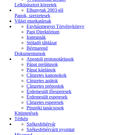
Lelkipásztori körzetek
Elhunytak 2003-tól
Papok, szerzetesek
Világi munkatársak
Egyházmegyei Törvénykönyv
Papi Direktórium
Iratminták
Stóladíj táblázat
Bérmarend
Dokumentumok
Apostoli protonotáriusok
Pápai prelátusok
Pápai káplánok
Címzetes kanonokok
Címzetes apátok
Címzetes prépostok
Érdemesült főesperesek
Érdemesült esperesek
Címzetes esperesek
Püspöki tanácsosok
Kitüntetések
Térkép
Székesfehérvár
Székesfehérvárit nyomtat
Miserend