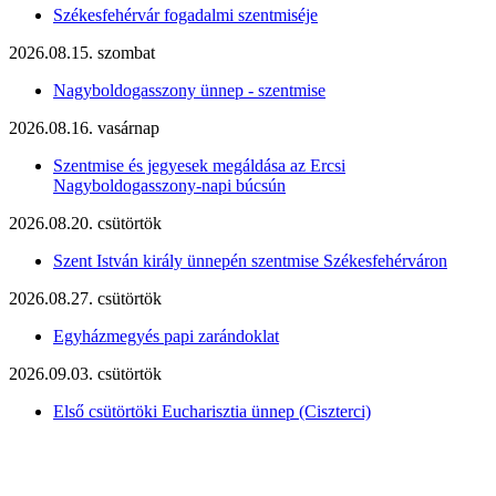
Székesfehérvár fogadalmi szentmiséje
2026.08.15. szombat
Nagyboldogasszony ünnep - szentmise
2026.08.16. vasárnap
Szentmise és jegyesek megáldása az Ercsi
Nagyboldogasszony-napi búcsún
2026.08.20. csütörtök
Szent István király ünnepén szentmise Székesfehérváron
2026.08.27. csütörtök
Egyházmegyés papi zarándoklat
2026.09.03. csütörtök
Első csütörtöki Eucharisztia ünnep (Ciszterci)