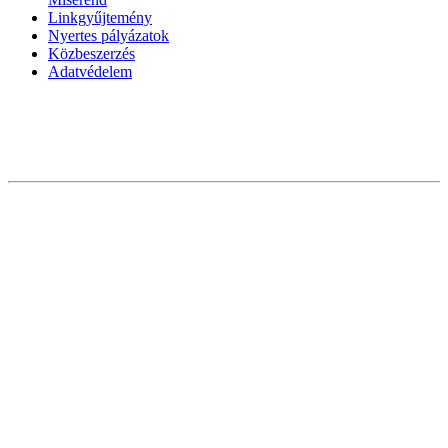
Linkgyűjtemény
Nyertes pályázatok
Közbeszerzés
Adatvédelem