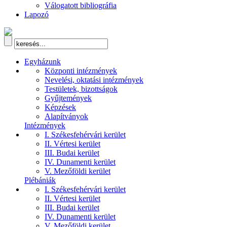
Válogatott bibliográfia
Lapozó
Egyházunk
Központi intézmények
Nevelési, oktatási intézmények
Testületek, bizottságok
Gyűjtemények
Képzések
Alapítványok
Intézmények
I. Székesfehérvári kerület
II. Vértesi kerület
III. Budai kerület
IV. Dunamenti kerület
V. Mezőföldi kerület
Plébániák
I. Székesfehérvári kerület
II. Vértesi kerület
III. Budai kerület
IV. Dunamenti kerület
V. Mezőföldi kerület