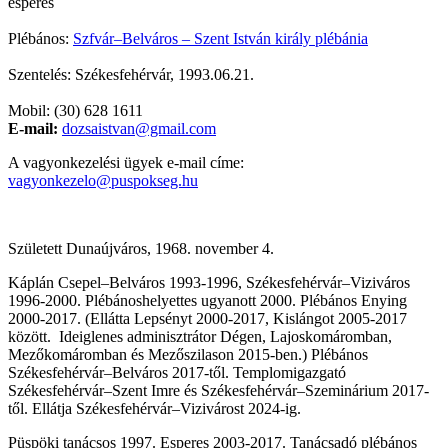
esperes
Plébános:
Szfvár–Belváros – Szent István király plébánia
Szentelés: Székesfehérvár, 1993.06.21.
Mobil: (30) 628 1611
E-mail:
dozsaistvan@gmail.com
A vagyonkezelési ügyek e-mail címe:
vagyonkezelo@puspokseg.hu
Született Dunaújváros, 1968. november 4.
Káplán Csepel–Belváros 1993-1996, Székesfehérvár–Viziváros
1996-2000. Plébánoshelyettes ugyanott 2000. Plébános Enying
2000-2017. (Ellátta Lepsényt 2000-2017, Kislángot 2005-2017
között. Ideiglenes adminisztrátor Dégen, Lajoskomáromban,
Mezőkomáromban és Mezőszilason 2015-ben.) Plébános
Székesfehérvár–Belváros 2017-től. Templomigazgató
Székesfehérvár–Szent Imre és Székesfehérvár–Szeminárium 2017-
től. Ellátja Székesfehérvár–Vizivárost 2024-ig.
Püspöki tanácsos 1997. Esperes 2003-2017. Tanácsadó plébános