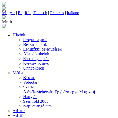
Magyar
|
English
|
Deutsch
|
Francais
|
Italiano
Menü
Híreink
Programajánló
Beszámolóink
Legutóbbi bejegyzések
Állandó híreink
Eseménynaptár
Keresés, szűrés
Ünnepkörök
Média
Képtár
Videótár
SZEM
A Székesfehérvári Egyházmegye Magazinja
Hangtár
Szentföld 2008
Napi evangélium
Adattár
Adattár