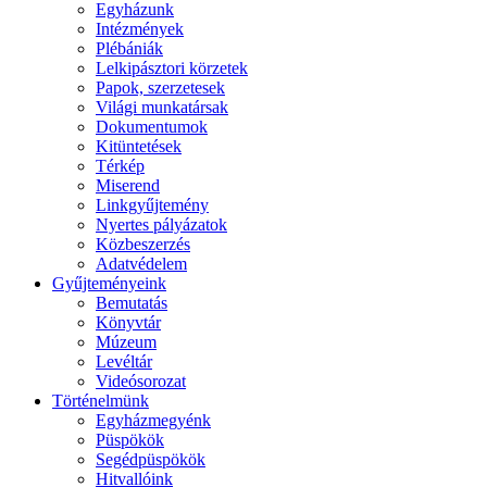
Egyházunk
Intézmények
Plébániák
Lelkipásztori körzetek
Papok, szerzetesek
Világi munkatársak
Dokumentumok
Kitüntetések
Térkép
Miserend
Linkgyűjtemény
Nyertes pályázatok
Közbeszerzés
Adatvédelem
Gyűjteményeink
Bemutatás
Könyvtár
Múzeum
Levéltár
Videósorozat
Történelmünk
Egyházmegyénk
Püspökök
Segédpüspökök
Hitvallóink